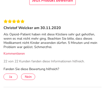
Jetzt Produkt bewerten
Natriumbenzoat 0,12g
Gereinigtes Wasser
Adresse des Anbieters/Herstellers
Christof Welcker am 30.11.2020
Serumwerk Bernburg AG
Als Opioid-Patient haben mit diese Klistiere sehr gut geholfen,
Hallesche Landstr. 105B
wenn es mal nicht mehr ging. Beachten Sie bitte, dass dieses
06406 Bernburg
Medikament nicht Kinder anwenden dürfen. 5 Minuten und mein
Problem war gelöst. Schmerzfrei.
elektronische Adresse: www.serumwerk.de
Kommentieren
Angaben gem. EU-Produktsicherheitsverordnung (GPSR)
22 von 22 Kunden fanden diese Informationen hilfreich.
anzeigen
Fanden Sie diese Bewertung hilfreich?
Das
PDF des Beipackzettels
können Sie sich oben
herunterladen.
Ja
Nein