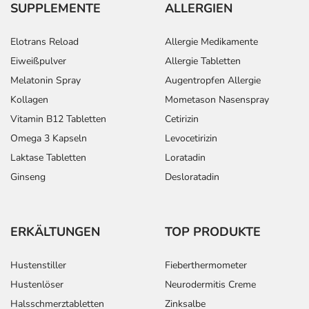
SUPPLEMENTE
ALLERGIEN
Elotrans Reload
Allergie Medikamente
Eiweißpulver
Allergie Tabletten
Melatonin Spray
Augentropfen Allergie
Kollagen
Mometason Nasenspray
Vitamin B12 Tabletten
Cetirizin
Omega 3 Kapseln
Levocetirizin
Laktase Tabletten
Loratadin
Ginseng
Desloratadin
ERKÄLTUNGEN
TOP PRODUKTE
Hustenstiller
Fieberthermometer
Hustenlöser
Neurodermitis Creme
Halsschmerztabletten
Zinksalbe