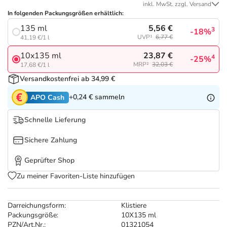
Refluthin, Lasea & Carmenthin Deals
Sport & Fitness
Täglich gut versorgt
inkl. MwSt. zzgl. Versand
In folgenden Packungsgrößen erhältlich:
5,56 €
135 ml
Salus Deals
Tierapotheke
3
-18%
UVP¹
6,77 €
41,19 €/1 l
23,87 €
10x135 ml
4
-25%
Vitamine & Mineralstoffe
MRP²
32,03 €
17,68 €/1 l
Versandkostenfrei ab 34,99 €
Marken
+0,24 €
sammeln
APO Cash
Schnelle Lieferung
Sichere Zahlung
Geprüfter Shop
Zu meiner Favoriten-Liste hinzufügen
Darreichungsform:
Klistiere
Packungsgröße:
10X135 ml
PZN/Art.Nr.:
01321054