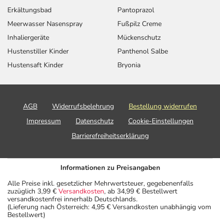
Erkältungsbad
Pantoprazol
Meerwasser Nasenspray
Fußpilz Creme
Inhaliergeräte
Mückenschutz
Hustenstiller Kinder
Panthenol Salbe
Hustensaft Kinder
Bryonia
AGB
Widerrufsbelehrung
Bestellung widerrufen
Impressum
Datenschutz
Cookie-Einstellungen
Barrierefreiheitserklärung
Informationen zu Preisangaben
Alle Preise inkl. gesetzlicher Mehrwertsteuer, gegebenenfalls
zuzüglich 3,99 €
Versandkosten
, ab 34,99 € Bestellwert
versandkostenfrei innerhalb Deutschlands.
(Lieferung nach Österreich: 4,95 € Versandkosten unabhängig vom
Bestellwert)