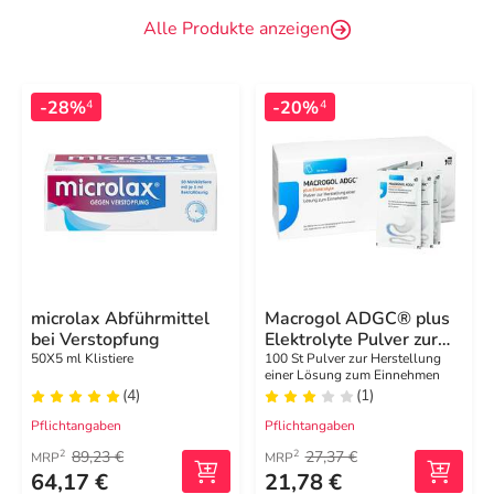
Alle Produkte anzeigen
-28%
-20%
4
4
microlax Abführmittel
Macrogol ADGC® plus
bei Verstopfung
Elektrolyte Pulver zur
H.e.L.zum Einnehmen
50X5 ml Klistiere
100 St Pulver zur Herstellung
einer Lösung zum Einnehmen
(4)
(1)
Pflichtangaben
Pflichtangaben
89,23 €
27,37 €
2
2
MRP
MRP
64,17 €
21,78 €