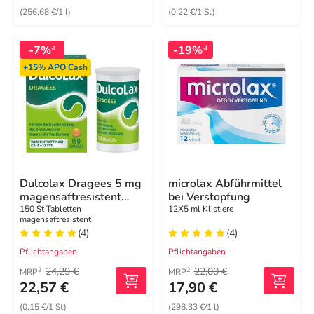
(256,68 €/1 l)
(0,22 €/1 St)
-7%
-19%
4
4
+15%
APO Cash
Dulcolax Dragees 5 mg
microlax Abführmittel
magensaftresistent
bei Verstopfung
Tabletten
150 St Tabletten
12X5 ml Klistiere
magensaftresistent
(4)
(4)
Pflichtangaben
Pflichtangaben
24,29 €
22,00 €
2
2
MRP
MRP
22,57 €
17,90 €
(0,15 €/1 St)
(298,33 €/1 l)