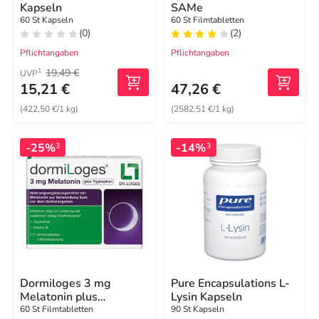
Kapseln
SAMe
60 St Kapseln
60 St Filmtabletten
(0)
(2)
Pflichtangaben
Pflichtangaben
19,49 €
1
UVP
15,21 €
47,26 €
(422,50 €/1 kg)
(2582,51 €/1 kg)
-25%
-14%
3
3
Dormiloges 3 mg
Pure Encapsulations L-
Melatonin plus
Lysin Kapseln
Tryptophan
60 St Filmtabletten
90 St Kapseln