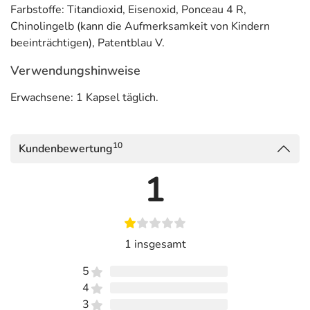
Allergene) sind bei den Lebensmittelangaben als pdf
Farbstoffe: Titandioxid, Eisenoxid, Ponceau 4 R,
hinterlegt. (oben)
Chinolingelb (kann die Aufmerksamkeit von Kindern
beeinträchtigen), Patentblau V.
Verwendungshinweise
Erwachsene: 1 Kapsel täglich.
10
Kundenbewertung
1
1 insgesamt
5
4
3