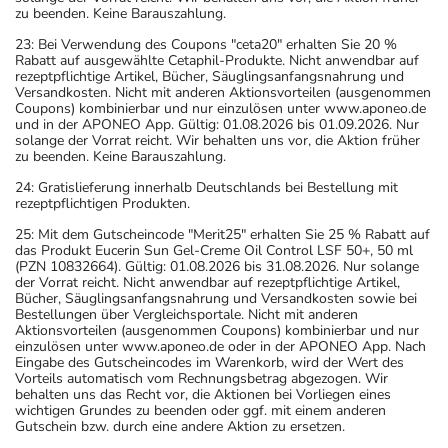
zu beenden. Keine Barauszahlung.
23: Bei Verwendung des Coupons "ceta20" erhalten Sie 20 %
Rabatt auf ausgewählte Cetaphil-Produkte. Nicht anwendbar auf
rezeptpflichtige Artikel, Bücher, Säuglingsanfangsnahrung und
Versandkosten. Nicht mit anderen Aktionsvorteilen (ausgenommen
Coupons) kombinierbar und nur einzulösen unter www.aponeo.de
und in der APONEO App. Gültig: 01.08.2026 bis 01.09.2026. Nur
solange der Vorrat reicht. Wir behalten uns vor, die Aktion früher
zu beenden. Keine Barauszahlung.
24: Gratislieferung innerhalb Deutschlands bei Bestellung mit
rezeptpflichtigen Produkten.
25: Mit dem Gutscheincode "Merit25" erhalten Sie 25 % Rabatt auf
das Produkt Eucerin Sun Gel-Creme Oil Control LSF 50+, 50 ml
(PZN 10832664). Gültig: 01.08.2026 bis 31.08.2026. Nur solange
der Vorrat reicht. Nicht anwendbar auf rezeptpflichtige Artikel,
Bücher, Säuglingsanfangsnahrung und Versandkosten sowie bei
Bestellungen über Vergleichsportale. Nicht mit anderen
Aktionsvorteilen (ausgenommen Coupons) kombinierbar und nur
einzulösen unter www.aponeo.de oder in der APONEO App. Nach
Eingabe des Gutscheincodes im Warenkorb, wird der Wert des
Vorteils automatisch vom Rechnungsbetrag abgezogen. Wir
behalten uns das Recht vor, die Aktionen bei Vorliegen eines
wichtigen Grundes zu beenden oder ggf. mit einem anderen
Gutschein bzw. durch eine andere Aktion zu ersetzen.