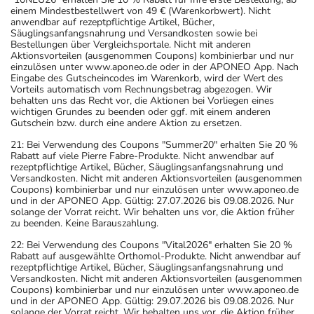
einem Mindestbestellwert von 49 € (Warenkorbwert). Nicht
anwendbar auf rezeptpflichtige Artikel, Bücher,
Säuglingsanfangsnahrung und Versandkosten sowie bei
Bestellungen über Vergleichsportale. Nicht mit anderen
Aktionsvorteilen (ausgenommen Coupons) kombinierbar und nur
einzulösen unter www.aponeo.de oder in der APONEO App. Nach
Eingabe des Gutscheincodes im Warenkorb, wird der Wert des
Vorteils automatisch vom Rechnungsbetrag abgezogen. Wir
behalten uns das Recht vor, die Aktionen bei Vorliegen eines
wichtigen Grundes zu beenden oder ggf. mit einem anderen
Gutschein bzw. durch eine andere Aktion zu ersetzen.
21: Bei Verwendung des Coupons "Summer20" erhalten Sie 20 %
Rabatt auf viele Pierre Fabre-Produkte. Nicht anwendbar auf
rezeptpflichtige Artikel, Bücher, Säuglingsanfangsnahrung und
Versandkosten. Nicht mit anderen Aktionsvorteilen (ausgenommen
Coupons) kombinierbar und nur einzulösen unter www.aponeo.de
und in der APONEO App. Gültig: 27.07.2026 bis 09.08.2026. Nur
solange der Vorrat reicht. Wir behalten uns vor, die Aktion früher
zu beenden. Keine Barauszahlung.
22: Bei Verwendung des Coupons "Vital2026" erhalten Sie 20 %
Rabatt auf ausgewählte Orthomol-Produkte. Nicht anwendbar auf
rezeptpflichtige Artikel, Bücher, Säuglingsanfangsnahrung und
Versandkosten. Nicht mit anderen Aktionsvorteilen (ausgenommen
Coupons) kombinierbar und nur einzulösen unter www.aponeo.de
und in der APONEO App. Gültig: 29.07.2026 bis 09.08.2026. Nur
solange der Vorrat reicht. Wir behalten uns vor, die Aktion früher