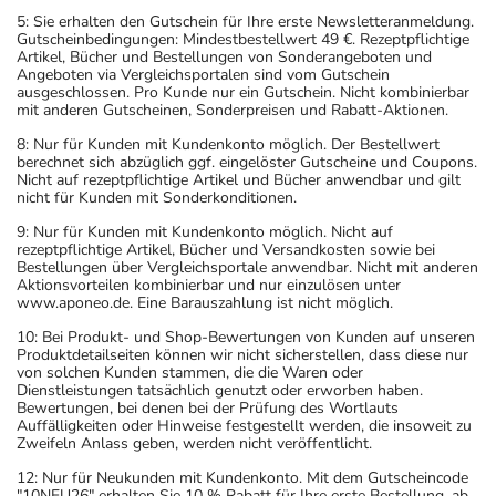
5: Sie erhalten den Gutschein für Ihre erste Newsletteranmeldung.
Gutscheinbedingungen: Mindestbestellwert 49 €. Rezeptpflichtige
Artikel, Bücher und Bestellungen von Sonderangeboten und
Angeboten via Vergleichsportalen sind vom Gutschein
ausgeschlossen. Pro Kunde nur ein Gutschein. Nicht kombinierbar
mit anderen Gutscheinen, Sonderpreisen und Rabatt-Aktionen.
8: Nur für Kunden mit Kundenkonto möglich. Der Bestellwert
berechnet sich abzüglich ggf. eingelöster Gutscheine und Coupons.
Nicht auf rezeptpflichtige Artikel und Bücher anwendbar und gilt
nicht für Kunden mit Sonderkonditionen.
9: Nur für Kunden mit Kundenkonto möglich. Nicht auf
rezeptpflichtige Artikel, Bücher und Versandkosten sowie bei
Bestellungen über Vergleichsportale anwendbar. Nicht mit anderen
Aktionsvorteilen kombinierbar und nur einzulösen unter
www.aponeo.de. Eine Barauszahlung ist nicht möglich.
10: Bei Produkt- und Shop-Bewertungen von Kunden auf unseren
Produktdetailseiten können wir nicht sicherstellen, dass diese nur
von solchen Kunden stammen, die die Waren oder
Dienstleistungen tatsächlich genutzt oder erworben haben.
Bewertungen, bei denen bei der Prüfung des Wortlauts
Auffälligkeiten oder Hinweise festgestellt werden, die insoweit zu
Zweifeln Anlass geben, werden nicht veröffentlicht.
12: Nur für Neukunden mit Kundenkonto. Mit dem Gutscheincode
"10NEU26" erhalten Sie 10 % Rabatt für Ihre erste Bestellung, ab