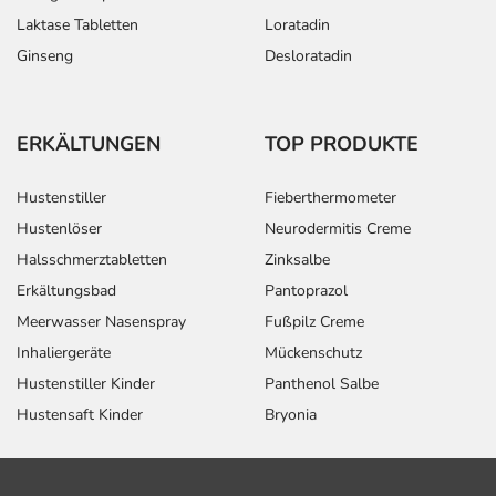
Laktase Tabletten
Loratadin
Ginseng
Desloratadin
ERKÄLTUNGEN
TOP PRODUKTE
Hustenstiller
Fieberthermometer
Hustenlöser
Neurodermitis Creme
Halsschmerztabletten
Zinksalbe
Erkältungsbad
Pantoprazol
Meerwasser Nasenspray
Fußpilz Creme
Inhaliergeräte
Mückenschutz
Hustenstiller Kinder
Panthenol Salbe
Hustensaft Kinder
Bryonia