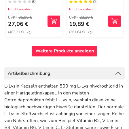
(0)
(2)
Filmtabletten
Pflichtangaben
Pflichtangaben
35,95 €
23,20 €
1
1
UVP
UVP
27,06 €
19,89 €
(483,21 €/1 kg)
(361,64 €/1 kg)
Weitere Produkte anzeigen
Artikelbeschreibung
L-Lysin Kapseln enthalten 500 mg L-Lysinhydrochlorid in
einer Hartgelatinekapsel. In den meisten
Getreideprodukten fehlt L-Lysin, weshalb diese keine
biologisch hochwertigen Eiweiße darstellen. Der normale
L-Lysin-Stoffwechsel ist abhängig von einer langen Reihe
von Nährstoffen, wie zum Beispiel Vitamin B2, Vitamin
B3, Vitamin B6, Vitamin C, L-Glutaminsäure sowie Eisen