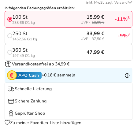
Refluthin, Lasea & Carmenthin Deals
Sport & Fitness
Täglich gut versorgt
inkl. MwSt. zzgl. Versand
In folgenden Packungsgrößen erhältlich:
15,99 €
100 St
Salus Deals
Tierapotheke
3
-11%
UVP¹
18,00 €
238,66 €/1 kg
33,99 €
250 St
3
-9%
Vitamine & Mineralstoffe
UVP¹
37,50 €
1452,56 €/1 kg
360 St
47,99 €
Marken
197,49 €/1 kg
Versandkostenfrei ab 34,99 €
+0,16 €
sammeln
APO Cash
Schnelle Lieferung
Sichere Zahlung
Geprüfter Shop
Zu meiner Favoriten-Liste hinzufügen