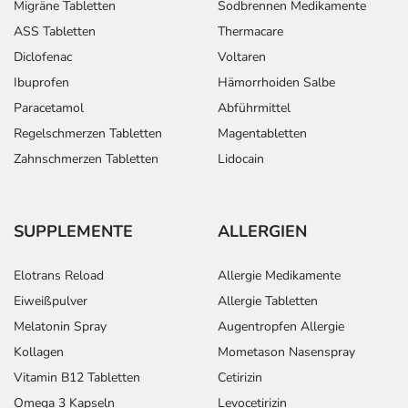
Migräne Tabletten
Sodbrennen Medikamente
ASS Tabletten
Thermacare
Diclofenac
Voltaren
Ibuprofen
Hämorrhoiden Salbe
Paracetamol
Abführmittel
Regelschmerzen Tabletten
Magentabletten
Zahnschmerzen Tabletten
Lidocain
SUPPLEMENTE
ALLERGIEN
Elotrans Reload
Allergie Medikamente
Eiweißpulver
Allergie Tabletten
Melatonin Spray
Augentropfen Allergie
Kollagen
Mometason Nasenspray
Vitamin B12 Tabletten
Cetirizin
Omega 3 Kapseln
Levocetirizin