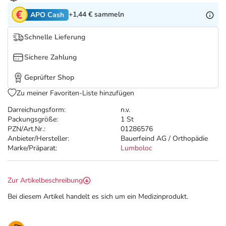
Refluthin, Lasea & Carmenthin Deals
Sport & Fitness
Täglich gut versorgt
+1,44 €
sammeln
APO Cash
Salus Deals
Tierapotheke
Schnelle Lieferung
Sichere Zahlung
Vitamine & Mineralstoffe
Geprüfter Shop
Marken
Zu meiner Favoriten-Liste hinzufügen
Darreichungsform:
n.v.
Packungsgröße:
1 St
PZN/Art.Nr.:
01286576
Anbieter/Hersteller:
Bauerfeind AG / Orthopädie
Marke/Präparat:
Lumboloc
Zur Artikelbeschreibung
Bei diesem Artikel handelt es sich um ein Medizinprodukt.