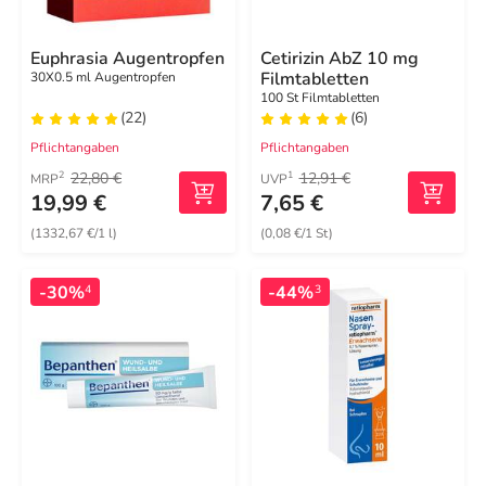
Euphrasia Augentropfen
Cetirizin AbZ 10 mg
Filmtabletten
30X0.5 ml Augentropfen
100 St Filmtabletten
(22)
(6)
Pflichtangaben
Pflichtangaben
22,80 €
12,91 €
2
1
MRP
UVP
19,99 €
7,65 €
(1332,67 €/1 l)
(0,08 €/1 St)
-30%
-44%
4
3