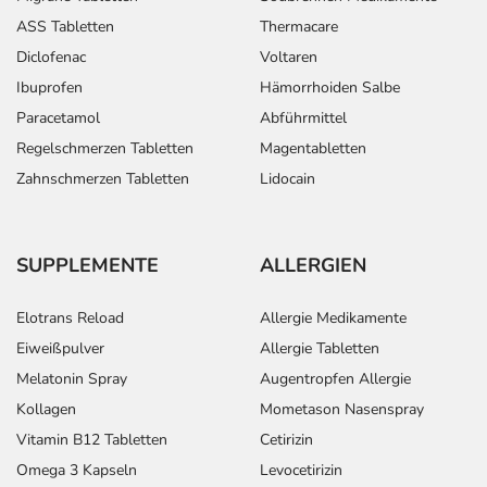
ASS Tabletten
Thermacare
Diclofenac
Voltaren
Ibuprofen
Hämorrhoiden Salbe
Paracetamol
Abführmittel
Regelschmerzen Tabletten
Magentabletten
Zahnschmerzen Tabletten
Lidocain
SUPPLEMENTE
ALLERGIEN
Elotrans Reload
Allergie Medikamente
Eiweißpulver
Allergie Tabletten
Melatonin Spray
Augentropfen Allergie
Kollagen
Mometason Nasenspray
Vitamin B12 Tabletten
Cetirizin
Omega 3 Kapseln
Levocetirizin