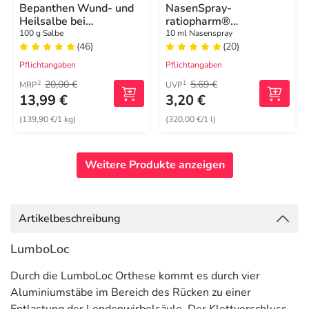
Bepanthen Wund- und
NasenSpray-
Heilsalbe bei
ratiopharm®
oberflächlichen
Erwachsene
100 g Salbe
10 ml Nasenspray
(46)
(20)
Hautverletzungen
Pflichtangaben
Pflichtangaben
20,00 €
5,69 €
2
1
MRP
UVP
13,99 €
3,20 €
(139,90 €/1 kg)
(320,00 €/1 l)
Weitere Produkte anzeigen
Artikelbeschreibung
LumboLoc
Durch die LumboLoc Orthese kommt es durch vier
Aluminiumstäbe im Bereich des Rücken zu einer