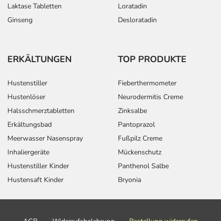
Laktase Tabletten
Loratadin
Ginseng
Desloratadin
ERKÄLTUNGEN
TOP PRODUKTE
Hustenstiller
Fieberthermometer
Hustenlöser
Neurodermitis Creme
Halsschmerztabletten
Zinksalbe
Erkältungsbad
Pantoprazol
Meerwasser Nasenspray
Fußpilz Creme
Inhaliergeräte
Mückenschutz
Hustenstiller Kinder
Panthenol Salbe
Hustensaft Kinder
Bryonia