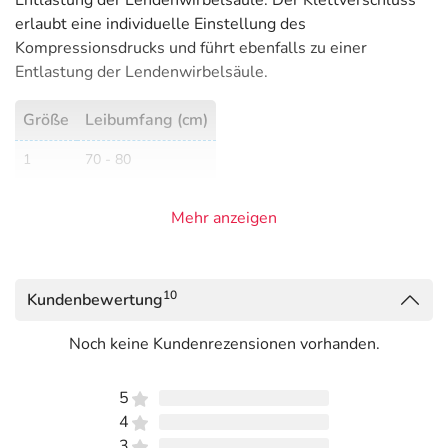
Entlastung der Lendenwirbelsäule. Der Klettverschluss
erlaubt eine individuelle Einstellung des
Kompressionsdrucks und führt ebenfalls zu einer
Entlastung der Lendenwirbelsäule.
Größe
Leibumfang (cm)
1
70 - 80
2
80 - 90
Mehr anzeigen
3
90 - 100
4
100 - 110
10
Kundenbewertung
5
110 - 120
Noch keine Kundenrezensionen vorhanden.
6
120 - 130
Hinweise
5
4
Es wird empfohlen LumboLoc per Hand mit einem
3