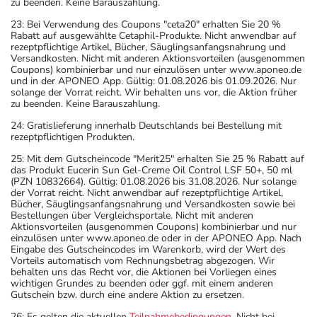
zu beenden. Keine Barauszahlung.
23: Bei Verwendung des Coupons "ceta20" erhalten Sie 20 %
Rabatt auf ausgewählte Cetaphil-Produkte. Nicht anwendbar auf
rezeptpflichtige Artikel, Bücher, Säuglingsanfangsnahrung und
Versandkosten. Nicht mit anderen Aktionsvorteilen (ausgenommen
Coupons) kombinierbar und nur einzulösen unter www.aponeo.de
und in der APONEO App. Gültig: 01.08.2026 bis 01.09.2026. Nur
solange der Vorrat reicht. Wir behalten uns vor, die Aktion früher
zu beenden. Keine Barauszahlung.
24: Gratislieferung innerhalb Deutschlands bei Bestellung mit
rezeptpflichtigen Produkten.
25: Mit dem Gutscheincode "Merit25" erhalten Sie 25 % Rabatt auf
das Produkt Eucerin Sun Gel-Creme Oil Control LSF 50+, 50 ml
(PZN 10832664). Gültig: 01.08.2026 bis 31.08.2026. Nur solange
der Vorrat reicht. Nicht anwendbar auf rezeptpflichtige Artikel,
Bücher, Säuglingsanfangsnahrung und Versandkosten sowie bei
Bestellungen über Vergleichsportale. Nicht mit anderen
Aktionsvorteilen (ausgenommen Coupons) kombinierbar und nur
einzulösen unter www.aponeo.de oder in der APONEO App. Nach
Eingabe des Gutscheincodes im Warenkorb, wird der Wert des
Vorteils automatisch vom Rechnungsbetrag abgezogen. Wir
behalten uns das Recht vor, die Aktionen bei Vorliegen eines
wichtigen Grundes zu beenden oder ggf. mit einem anderen
Gutschein bzw. durch eine andere Aktion zu ersetzen.
26: Es gelten die aktuellen
Teilnahmebedingungen
. Nicht bei