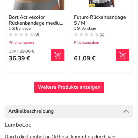
Bort Activecolor
Futuro Rückenbandage
Rückenbandage medium
S / M
haut
1 St Bandage
1 St Bandage
(0)
(0)
Pflichtangaben
Pflichtangaben
39,90 €
1
UVP
36,39 €
61,09 €
Weitere Produkte anzeigen
Artikelbeschreibung
LumboLoc
Durch die LumboLoc Orthese kommt es durch vier