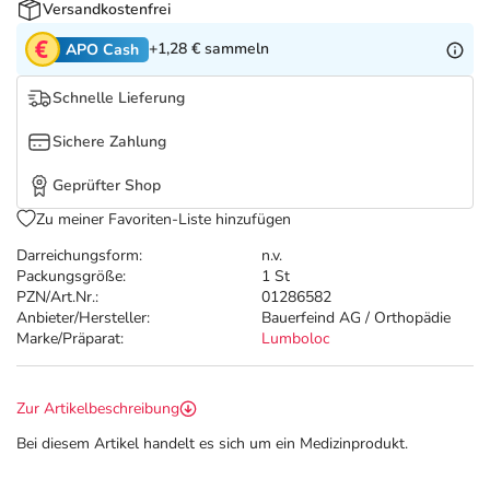
Refluthin, Lasea & Carmenthin Deals
Sport & Fitness
Täglich gut versorgt
Versandkostenfrei
+1,28 €
sammeln
APO Cash
Salus Deals
Tierapotheke
Schnelle Lieferung
Vitamine & Mineralstoffe
Sichere Zahlung
Geprüfter Shop
Marken
Zu meiner Favoriten-Liste hinzufügen
Darreichungsform:
n.v.
Packungsgröße:
1 St
PZN/Art.Nr.:
01286582
Anbieter/Hersteller:
Bauerfeind AG / Orthopädie
Marke/Präparat:
Lumboloc
Zur Artikelbeschreibung
Bei diesem Artikel handelt es sich um ein Medizinprodukt.