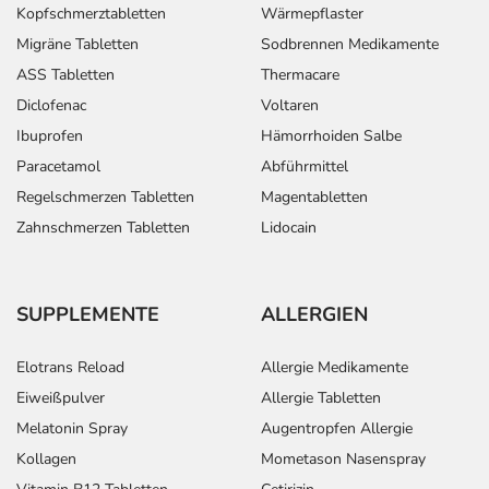
Kopfschmerztabletten
Wärmepflaster
Migräne Tabletten
Sodbrennen Medikamente
ASS Tabletten
Thermacare
Diclofenac
Voltaren
Ibuprofen
Hämorrhoiden Salbe
Paracetamol
Abführmittel
Regelschmerzen Tabletten
Magentabletten
Zahnschmerzen Tabletten
Lidocain
SUPPLEMENTE
ALLERGIEN
Elotrans Reload
Allergie Medikamente
Eiweißpulver
Allergie Tabletten
Melatonin Spray
Augentropfen Allergie
Kollagen
Mometason Nasenspray