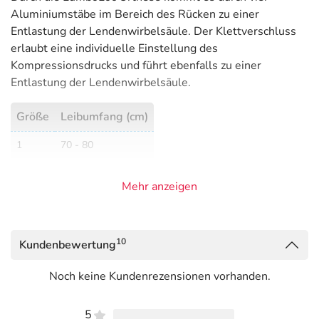
Aluminiumstäbe im Bereich des Rücken zu einer
Entlastung der Lendenwirbelsäule. Der Klettverschluss
erlaubt eine individuelle Einstellung des
Kompressionsdrucks und führt ebenfalls zu einer
Entlastung der Lendenwirbelsäule.
Größe
Leibumfang (cm)
1
70 - 80
2
80 - 90
Mehr anzeigen
3
90 - 100
4
100 - 110
10
Kundenbewertung
5
110 - 120
Noch keine Kundenrezensionen vorhanden.
6
120 - 130
Hinweise
5