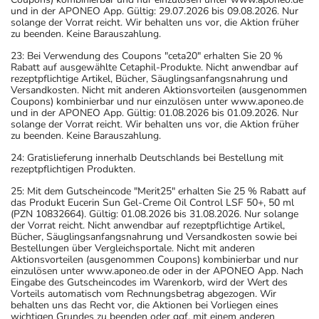
und in der APONEO App. Gültig: 29.07.2026 bis 09.08.2026. Nur
solange der Vorrat reicht. Wir behalten uns vor, die Aktion früher
zu beenden. Keine Barauszahlung.
23: Bei Verwendung des Coupons "ceta20" erhalten Sie 20 %
Rabatt auf ausgewählte Cetaphil-Produkte. Nicht anwendbar auf
rezeptpflichtige Artikel, Bücher, Säuglingsanfangsnahrung und
Versandkosten. Nicht mit anderen Aktionsvorteilen (ausgenommen
Coupons) kombinierbar und nur einzulösen unter www.aponeo.de
und in der APONEO App. Gültig: 01.08.2026 bis 01.09.2026. Nur
solange der Vorrat reicht. Wir behalten uns vor, die Aktion früher
zu beenden. Keine Barauszahlung.
24: Gratislieferung innerhalb Deutschlands bei Bestellung mit
rezeptpflichtigen Produkten.
25: Mit dem Gutscheincode "Merit25" erhalten Sie 25 % Rabatt auf
das Produkt Eucerin Sun Gel-Creme Oil Control LSF 50+, 50 ml
(PZN 10832664). Gültig: 01.08.2026 bis 31.08.2026. Nur solange
der Vorrat reicht. Nicht anwendbar auf rezeptpflichtige Artikel,
Bücher, Säuglingsanfangsnahrung und Versandkosten sowie bei
Bestellungen über Vergleichsportale. Nicht mit anderen
Aktionsvorteilen (ausgenommen Coupons) kombinierbar und nur
einzulösen unter www.aponeo.de oder in der APONEO App. Nach
Eingabe des Gutscheincodes im Warenkorb, wird der Wert des
Vorteils automatisch vom Rechnungsbetrag abgezogen. Wir
behalten uns das Recht vor, die Aktionen bei Vorliegen eines
wichtigen Grundes zu beenden oder ggf. mit einem anderen