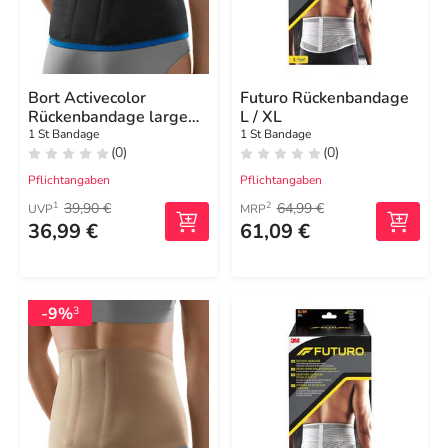
Bort Activecolor
Futuro Rückenbandage
Rückenbandage large
L / XL
schwarz
1 St Bandage
1 St Bandage
(0)
(0)
Pflichtangaben
Pflichtangaben
39,90 €
64,99 €
1
2
UVP
MRP
36,99 €
61,09 €
-9%
3