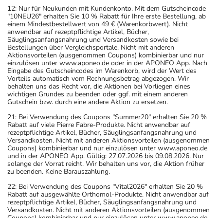
12: Nur für Neukunden mit Kundenkonto. Mit dem Gutscheincode
"10NEU26" erhalten Sie 10 % Rabatt für Ihre erste Bestellung, ab
einem Mindestbestellwert von 49 € (Warenkorbwert). Nicht
anwendbar auf rezeptpflichtige Artikel, Bücher,
Säuglingsanfangsnahrung und Versandkosten sowie bei
Bestellungen über Vergleichsportale. Nicht mit anderen
Aktionsvorteilen (ausgenommen Coupons) kombinierbar und nur
einzulösen unter www.aponeo.de oder in der APONEO App. Nach
Eingabe des Gutscheincodes im Warenkorb, wird der Wert des
Vorteils automatisch vom Rechnungsbetrag abgezogen. Wir
behalten uns das Recht vor, die Aktionen bei Vorliegen eines
wichtigen Grundes zu beenden oder ggf. mit einem anderen
Gutschein bzw. durch eine andere Aktion zu ersetzen.
21: Bei Verwendung des Coupons "Summer20" erhalten Sie 20 %
Rabatt auf viele Pierre Fabre-Produkte. Nicht anwendbar auf
rezeptpflichtige Artikel, Bücher, Säuglingsanfangsnahrung und
Versandkosten. Nicht mit anderen Aktionsvorteilen (ausgenommen
Coupons) kombinierbar und nur einzulösen unter www.aponeo.de
und in der APONEO App. Gültig: 27.07.2026 bis 09.08.2026. Nur
solange der Vorrat reicht. Wir behalten uns vor, die Aktion früher
zu beenden. Keine Barauszahlung.
22: Bei Verwendung des Coupons "Vital2026" erhalten Sie 20 %
Rabatt auf ausgewählte Orthomol-Produkte. Nicht anwendbar auf
rezeptpflichtige Artikel, Bücher, Säuglingsanfangsnahrung und
Versandkosten. Nicht mit anderen Aktionsvorteilen (ausgenommen
Coupons) kombinierbar und nur einzulösen unter www.aponeo.de