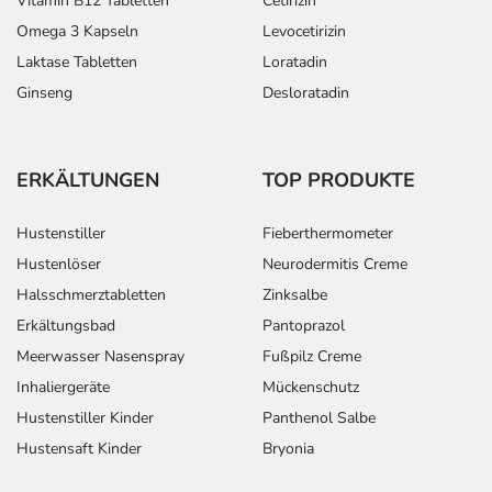
Vitamin B12 Tabletten
Cetirizin
Omega 3 Kapseln
Levocetirizin
Laktase Tabletten
Loratadin
Ginseng
Desloratadin
ERKÄLTUNGEN
TOP PRODUKTE
Hustenstiller
Fieberthermometer
Hustenlöser
Neurodermitis Creme
Halsschmerztabletten
Zinksalbe
Erkältungsbad
Pantoprazol
Meerwasser Nasenspray
Fußpilz Creme
Inhaliergeräte
Mückenschutz
Hustenstiller Kinder
Panthenol Salbe
Hustensaft Kinder
Bryonia