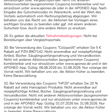
Bestellungen über Vergleichsportale. Nicht mit anderen
Aktionsvorteilen (ausgenommen Coupons) kombinierbar und nur
einzulösen unter www.aponeo.de oder in der APONEO App. Nach
Eingabe des Gutscheincodes im Warenkorb, wird der Wert des
Vorteils automatisch vom Rechnungsbetrag abgezogen. Wir
behalten uns das Recht vor, die Aktionen bei Vorliegen eines
wichtigen Grundes zu beenden oder ggf. mit einem anderen
Gutschein bzw. durch eine andere Aktion zu ersetzen.
26: Es gelten die aktuellen
Teilnahmebedingungen
. Nicht bei
Bestellungen über Vergleichsportale.
30: Bei Verwendung des Coupons "Ciclopoli5" erhalten Sie 5 €
Rabatt auf PZN 8907142. Nicht anwendbar auf rezeptpflichtige
Artikel, Bücher, Säuglingsanfangsnahrung und Versandkosten.
Nicht mit anderen Aktionsvorteilen (ausgenommen Coupons)
kombinierbar und nur einzulösen unter www.aponeo.de und in der
APONEO App. Gültig: 06.08.2026 bis 31.08.2026. Nur solange der
Vorrat reicht. Wir behalten uns vor, die Aktion früher zu beenden.
Keine Barauszahlung.
32: Bei Verwendung des Coupons "HP20" erhalten Sie 20 %
Rabatt auf viele Hansaplast-Produkte. Nicht anwendbar auf
rezeptpflichtige Artikel, Bücher, Säuglingsanfangsnahrung und
Versandkosten. Nicht mit anderen Aktionsvorteilen (ausgenommen
Coupons) kombinierbar und nur einzulösen unter www.aponeo.de
und in der APONEO App. Gültig: 01.07.2026 bis 31.08.2026. Nur
solange der Vorrat reicht. Wir behalten uns vor, die Aktion früher
zu beenden. Keine Barauszahlung.