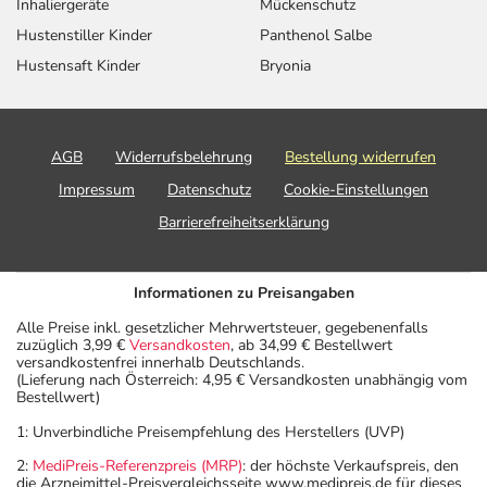
Inhaliergeräte
Mückenschutz
Hustenstiller Kinder
Panthenol Salbe
Hustensaft Kinder
Bryonia
AGB
Widerrufsbelehrung
Bestellung widerrufen
Impressum
Datenschutz
Cookie-Einstellungen
Barrierefreiheitserklärung
Informationen zu Preisangaben
Alle Preise inkl. gesetzlicher Mehrwertsteuer, gegebenenfalls
zuzüglich 3,99 €
Versandkosten
, ab 34,99 € Bestellwert
versandkostenfrei innerhalb Deutschlands.
(Lieferung nach Österreich: 4,95 € Versandkosten unabhängig vom
Bestellwert)
1: Unverbindliche Preisempfehlung des Herstellers (UVP)
2:
MediPreis-Referenzpreis (MRP)
: der höchste Verkaufspreis, den
die Arzneimittel-Preisvergleichsseite www.medipreis.de für dieses