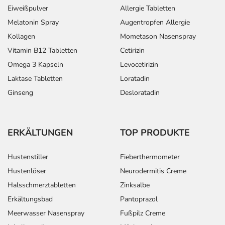
Eiweißpulver
Allergie Tabletten
Melatonin Spray
Augentropfen Allergie
Kollagen
Mometason Nasenspray
Vitamin B12 Tabletten
Cetirizin
Omega 3 Kapseln
Levocetirizin
Laktase Tabletten
Loratadin
Ginseng
Desloratadin
ERKÄLTUNGEN
TOP PRODUKTE
Hustenstiller
Fieberthermometer
Hustenlöser
Neurodermitis Creme
Halsschmerztabletten
Zinksalbe
Erkältungsbad
Pantoprazol
Meerwasser Nasenspray
Fußpilz Creme