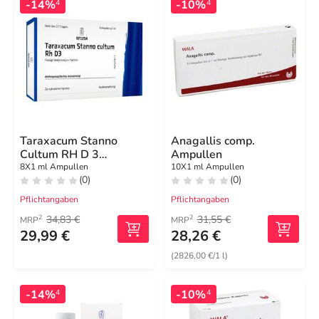
-14%
-10%
4
4
Taraxacum Stanno
Anagallis comp.
Cultum RH D 3
Ampullen
Ampullen
8X1 ml Ampullen
10X1 ml Ampullen
(0)
(0)
Pflichtangaben
Pflichtangaben
34,83 €
31,55 €
2
2
MRP
MRP
29,99 €
28,26 €
(2826,00 €/1 l)
-14%
-10%
4
4