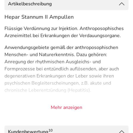
Artikelbeschreibung
Hepar Stannum II Ampullen
Flüssige Verdünnung zur Injektion. Anthroposophisches
Arzneimittel bei Erkrankungen der Verdauungsorgane.
Anwendungsgebiete gemäß der anthroposophischen
Menschen- und Naturerkenntnis. Dazu gehören:
Anregung der rhythmischen Ausgleichs- und
Formprozesse bei entzündlich auflösenden, aber auch
degenerativen Erkrankungen der Leber sowie ihren
psychischen Begleiterscheinungen, z.B. akute und
chronische Leberentzündung (Hepatitis).
Bei akuten Zuständen sowie länger anhaltenden oder
Mehr anzeigen
unklaren Beschwerden muss ein Arzt/eine Ärztin
aufgesucht werden.
Anwendung
10
Kundenbewertung