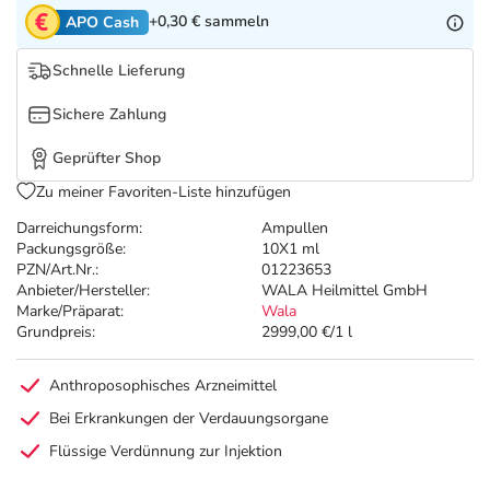
Refluthin, Lasea & Carmenthin Deals
Sport & Fitness
Täglich gut versorgt
+0,30 €
sammeln
APO Cash
Salus Deals
Tierapotheke
Schnelle Lieferung
Sichere Zahlung
Vitamine & Mineralstoffe
Geprüfter Shop
Marken
Zu meiner Favoriten-Liste hinzufügen
Darreichungsform:
Ampullen
Packungsgröße:
10X1 ml
PZN/Art.Nr.:
01223653
Anbieter/Hersteller:
WALA Heilmittel GmbH
Marke/Präparat:
Wala
Grundpreis:
2999,00 €/1 l
Anthroposophisches Arzneimittel
Bei Erkrankungen der Verdauungsorgane
Flüssige Verdünnung zur Injektion