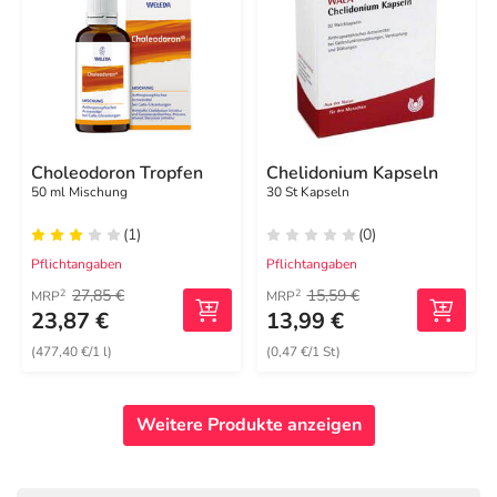
Choleodoron Tropfen
Chelidonium Kapseln
50 ml Mischung
30 St Kapseln
(1)
(0)
Pflichtangaben
Pflichtangaben
27,85 €
15,59 €
2
2
MRP
MRP
23,87 €
13,99 €
(477,40 €/1 l)
(0,47 €/1 St)
Weitere Produkte anzeigen