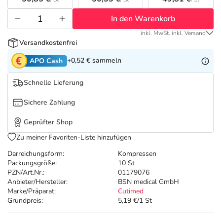
Refluthin, Lasea & Carmenthin Deals
Sport & Fitness
Täglich gut versorgt
In den Warenkorb
Salus Deals
Tierapotheke
inkl. MwSt. inkl. Versand
Versandkostenfrei
Vitamine & Mineralstoffe
+0,52 €
sammeln
APO Cash
Schnelle Lieferung
Marken
Sichere Zahlung
Geprüfter Shop
Zu meiner Favoriten-Liste hinzufügen
Darreichungsform:
Kompressen
Packungsgröße:
10 St
PZN/Art.Nr.:
01179076
Anbieter/Hersteller:
BSN medical GmbH
Marke/Präparat:
Cutimed
Grundpreis:
5,19 €/1 St