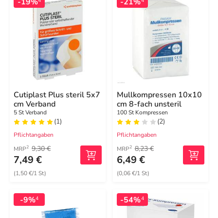
-19%
-21%
4
4
Cutiplast Plus steril 5x7
Mullkompressen 10x10
cm Verband
cm 8-fach unsteril
5 St Verband
100 St Kompressen
(1)
(2)
Pflichtangaben
Pflichtangaben
9,30 €
8,23 €
2
2
MRP
MRP
7,49 €
6,49 €
(1,50 €/1 St)
(0,06 €/1 St)
-9%
-54%
4
4