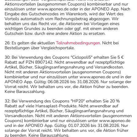
Aktionsvorteilen (ausgenommen Coupons) kombinierbar und nur
einzulösen unter www.aponeo.de oder in der APONEO App. Nach
Eingabe des Gutscheincodes im Warenkorb, wird der Wert des
Vorteils automatisch vom Rechnungsbetrag abgezogen. Wir
behalten uns das Recht vor, die Aktionen bei Vorliegen eines
wichtigen Grundes zu beenden oder ggf. mit einem anderen
Gutschein bzw. durch eine andere Aktion zu ersetzen.
26: Es gelten die aktuellen
Teilnahmebedingungen
. Nicht bei
Bestellungen über Vergleichsportale.
30: Bei Verwendung des Coupons "Ciclopoli5" erhalten Sie 5 €
Rabatt auf PZN 8907142. Nicht anwendbar auf rezeptpflichtige
Artikel, Bücher, Säuglingsanfangsnahrung und Versandkosten.
Nicht mit anderen Aktionsvorteilen (ausgenommen Coupons)
kombinierbar und nur einzulösen unter www.aponeo.de und in der
APONEO App. Gültig: 06.08.2026 bis 31.08.2026. Nur solange der
Vorrat reicht. Wir behalten uns vor, die Aktion früher zu beenden.
Keine Barauszahlung.
32: Bei Verwendung des Coupons "HP20" erhalten Sie 20 %
Rabatt auf viele Hansaplast-Produkte. Nicht anwendbar auf
rezeptpflichtige Artikel, Bücher, Säuglingsanfangsnahrung und
Versandkosten. Nicht mit anderen Aktionsvorteilen (ausgenommen
Coupons) kombinierbar und nur einzulösen unter www.aponeo.de
und in der APONEO App. Gültig: 01.07.2026 bis 31.08.2026. Nur
solange der Vorrat reicht. Wir behalten uns vor, die Aktion früher
zu beenden. Keine Barauszahlung.