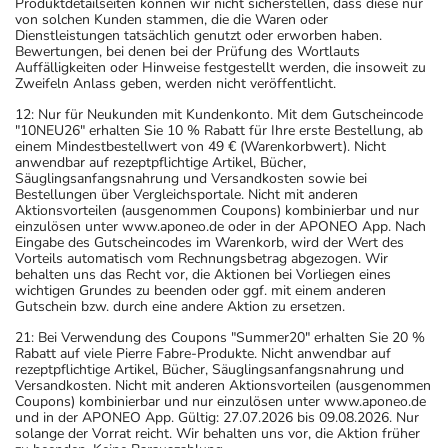
Produktdetailseiten können wir nicht sicherstellen, dass diese nur
von solchen Kunden stammen, die die Waren oder
Dienstleistungen tatsächlich genutzt oder erworben haben.
Bewertungen, bei denen bei der Prüfung des Wortlauts
Auffälligkeiten oder Hinweise festgestellt werden, die insoweit zu
Zweifeln Anlass geben, werden nicht veröffentlicht.
12: Nur für Neukunden mit Kundenkonto. Mit dem Gutscheincode
"10NEU26" erhalten Sie 10 % Rabatt für Ihre erste Bestellung, ab
einem Mindestbestellwert von 49 € (Warenkorbwert). Nicht
anwendbar auf rezeptpflichtige Artikel, Bücher,
Säuglingsanfangsnahrung und Versandkosten sowie bei
Bestellungen über Vergleichsportale. Nicht mit anderen
Aktionsvorteilen (ausgenommen Coupons) kombinierbar und nur
einzulösen unter www.aponeo.de oder in der APONEO App. Nach
Eingabe des Gutscheincodes im Warenkorb, wird der Wert des
Vorteils automatisch vom Rechnungsbetrag abgezogen. Wir
behalten uns das Recht vor, die Aktionen bei Vorliegen eines
wichtigen Grundes zu beenden oder ggf. mit einem anderen
Gutschein bzw. durch eine andere Aktion zu ersetzen.
21: Bei Verwendung des Coupons "Summer20" erhalten Sie 20 %
Rabatt auf viele Pierre Fabre-Produkte. Nicht anwendbar auf
rezeptpflichtige Artikel, Bücher, Säuglingsanfangsnahrung und
Versandkosten. Nicht mit anderen Aktionsvorteilen (ausgenommen
Coupons) kombinierbar und nur einzulösen unter www.aponeo.de
und in der APONEO App. Gültig: 27.07.2026 bis 09.08.2026. Nur
solange der Vorrat reicht. Wir behalten uns vor, die Aktion früher