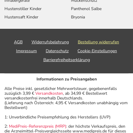
Inhaliergeräte
Mückenschutz
Hustenstiller Kinder
Panthenol Salbe
Hustensaft Kinder
Bryonia
AGB
Widerrufsbelehrung
Bestellung widerrufen
Impressum
Datenschutz
Cookie-Einstellungen
Barrierefreiheitserklärung
Informationen zu Preisangaben
Alle Preise inkl. gesetzlicher Mehrwertsteuer, gegebenenfalls
zuzüglich 3,99 €
Versandkosten
, ab 34,99 € Bestellwert
versandkostenfrei innerhalb Deutschlands.
(Lieferung nach Österreich: 4,95 € Versandkosten unabhängig vom
Bestellwert)
1: Unverbindliche Preisempfehlung des Herstellers (UVP)
2:
MediPreis-Referenzpreis (MRP)
: der höchste Verkaufspreis, den
die Arzneimittel-Preisvergleichsseite www.medipreis.de für dieses