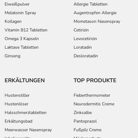
Eiweißpulver
Allergie Tabletten
Melatonin Spray
Augentropfen Allergie
Kollagen
Mometason Nasenspray
Vitamin B12 Tabletten
Cetirizin
Omega 3 Kapseln
Levocetirizin
Laktase Tabletten
Loratadin
Ginseng
Desloratadin
ERKÄLTUNGEN
TOP PRODUKTE
Hustenstiller
Fieberthermometer
Hustenlöser
Neurodermitis Creme
Halsschmerztabletten
Zinksalbe
Erkältungsbad
Pantoprazol
Meerwasser Nasenspray
Fußpilz Creme