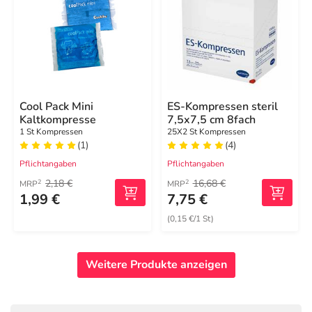
Cool Pack Mini
ES-Kompressen steril
Kaltkompresse
7,5x7,5 cm 8fach
1 St Kompressen
25X2 St Kompressen
(1)
(4)
Pflichtangaben
Pflichtangaben
2,18 €
16,68 €
2
2
MRP
MRP
1,99 €
7,75 €
(0,15 €/1 St)
Weitere Produkte anzeigen