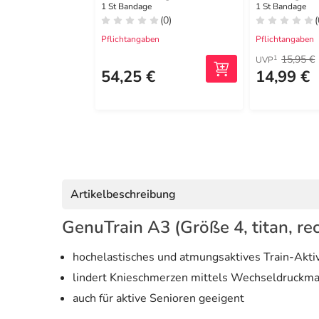
schw / grün
1 St Bandage
1 St Bandage
(0)
(
Pflichtangaben
Pflichtangaben
15,95 €
1
UVP
54,25 €
14,99 €
Artikelbeschreibung
GenuTrain A3 (Größe 4, titan, re
hochelastisches und atmungsaktives Train-Aktiv
lindert Knieschmerzen mittels Wechseldruckm
auch für aktive Senioren geeigent