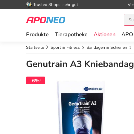
Trusted Shops: sehr gut
Ver
Produkte
Tierapotheke
Aktionen
APO
Startseite
Sport & Fitness
Bandagen & Schienen
Genutrain A3 Kniebandage 
-6%
4