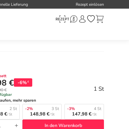
hnelle Lieferung
Rezept einlösen
att
98 €
-6%
4
1 St
90 €
rfügbar
aufen, mehr sparen
2 St
-2%
3 St
-3%
4 St
8 €
148,98 €
147,98 €
/ St
/ St
/ St
In den Warenkorb