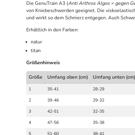
Die GenuTrain A3 (
Anti Arthros Algos = gegen 
von Kniebeschwerden geeignet. Die viskoelastisc
und wirkt so dem Schmerz entgegen. Auch Schwel
Erhältlich in den Farben:
natur
titan
Größenhinweis
Größe
Umfang oben (cm)
Umfang unten (cm
1
35-41
28-29
2
39-46
29-32
3
42-51
32-35
4
47-56
35-38
5
51-60
38-41