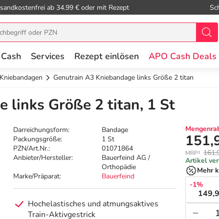
sandkostenfrei ab 34.99 € oder mit Rezept
Sc
 Cash
Services
Rezept einlösen
APO Cash Deals
Kniebandagen
Genutrain A3 Kniebandage links Größe 2 titan
links Größe 2 titan, 1 St
Mengenrab
Darreichungsform:
Bandage
151,
Packungsgröße:
1 St
PZN/Art.Nr.:
01071864
161,
MRP²
Anbieter/Hersteller:
Bauerfeind AG /
Artikel ve
Orthopädie
Mehr k
Marke/Präparat:
Bauerfeind
-1%
149,9
Hochelastisches und atmungsaktives
Train-Aktivgestrick