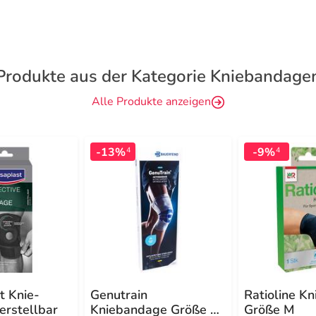
Produkte aus der Kategorie Kniebandage
Alle Produkte anzeigen
-13%
-9%
4
4
t Knie-
Genutrain
Ratioline K
erstellbar
Kniebandage Größe 3
Größe M