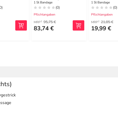
titan
1 St Bandage
1 St Bandage
0)
(0)
(0)
Pflichtangaben
Pflichtangaben
95,75 €
21,85 €
2
2
MRP
MRP
83,74 €
19,99 €
chts)
gestrick
assage