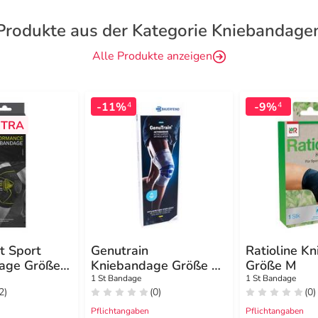
Produkte aus der Kategorie Kniebandage
Alle Produkte anzeigen
-11%
-9%
4
4
TRA
t Sport
Genutrain
Ratioline K
age Größe
Kniebandage Größe 2
Größe M
natur
1 St Bandage
1 St Bandage
2)
(0)
(0)
Pflichtangaben
Pflichtangaben