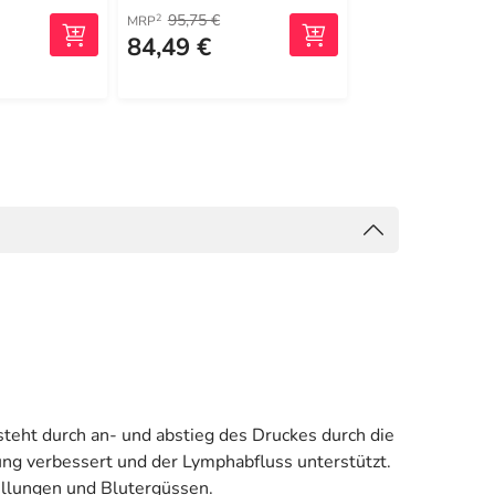
95,75 €
95,75 €
2
2
MRP
MRP
84,49 €
75,49 €
teht durch an- und abstieg des Druckes durch die
g verbessert und der Lymphabfluss unterstützt.
ellungen und Blutergüssen.