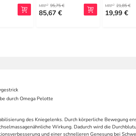
95,75 €
21,85 €
2
2
MRP
MRP
85,67 €
19,99 €
gestrick
ibe durch Omega Pelotte
abilisierung des Kniegelenks. Durch körperliche Bewegung ens
chselmassagenähnliche Wirkung. Dadurch wird die Durchblutun
ktionsverbesserung und einer schnelleren Genesung bei Schw