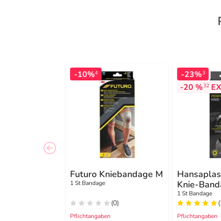
-10%
-23%
4
3
-20 %
EX
32
Futuro Kniebandage M
Hansaplas
Knie-Band
1 St Bandage
L/XL
1 St Bandage
(0)
(
Pflichtangaben
Pflichtangaben