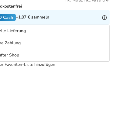
inkl. MwSt. inkl. Versand
dkostenfrei
+1,07 €
sammeln
O Cash
lle Lieferung
re Zahlung
fter Shop
er Favoriten-Liste hinzufügen