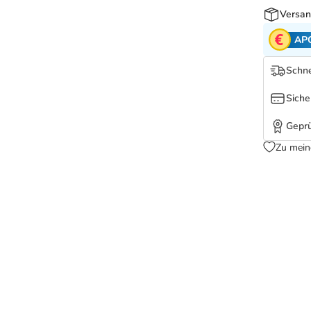
Versan
AP
Schne
Siche
Geprü
Zu mein