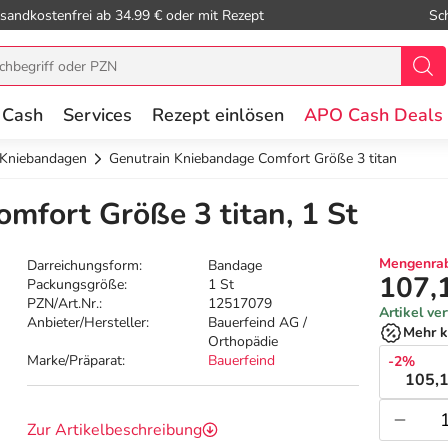
sandkostenfrei ab 34.99 € oder mit Rezept
Sc
 Cash
Services
Rezept einlösen
APO Cash Deals
Kniebandagen
Genutrain Kniebandage Comfort Größe 3 titan
mfort Größe 3 titan, 1 St
Mengenrab
Darreichungsform:
Bandage
107,
Packungsgröße:
1 St
PZN/Art.Nr.:
12517079
Artikel ve
Anbieter/Hersteller:
Bauerfeind AG /
Mehr k
Orthopädie
Marke/Präparat:
Bauerfeind
-2%
105,1
Zur Artikelbeschreibung