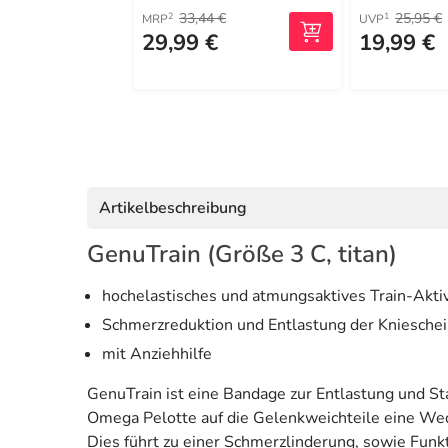
33,44 €
25,95 €
2
1
MRP
UVP
29,99 €
19,99 €
Artikelbeschreibung
GenuTrain (Größe 3 C, titan)
hochelastisches und atmungsaktives Train-Aktiv
Schmerzreduktion und Entlastung der Kniesche
mit Anziehhilfe
GenuTrain ist eine Bandage zur Entlastung und St
Omega Pelotte auf die Gelenkweichteile eine We
Dies führt zu einer Schmerzlinderung, sowie Fun