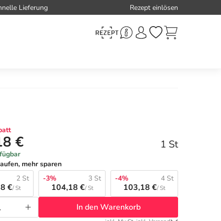
hnelle Lieferung
Rezept einlösen
att
18 €
1 St
rfügbar
aufen, mehr sparen
2 St
-3%
3 St
-4%
4 St
8 €
104,18 €
103,18 €
/ St
/ St
/ St
In den Warenkorb