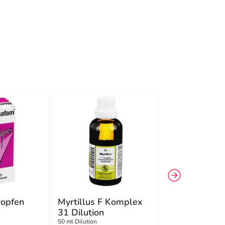
-7%
3
opfen
Myrtillus F Komplex
Acidum benzo
31 Dilution
Komplex Nr. 
Dilution
50 ml Dilution
50 ml Dilution