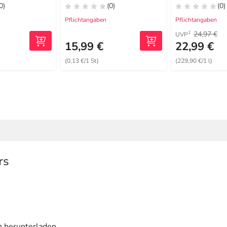
0)
(0)
(0)
Pflichtangaben
Pflichtangaben
24,97 €
1
UVP
15,99 €
22,99 €
(0,13 €/1 St)
(229,90 €/1 l)
rs
n herunterladen.