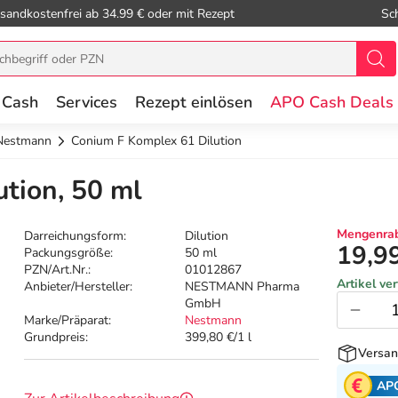
sandkostenfrei ab 34.99 € oder mit Rezept
Sc
 Cash
Services
Rezept einlösen
APO Cash Deals
Nestmann
Conium F Komplex 61 Dilution
tion, 50 ml
Mengenrab
Darreichungsform:
Dilution
19,9
Packungsgröße:
50 ml
PZN/Art.Nr.:
01012867
Artikel ve
Anbieter/Hersteller:
NESTMANN Pharma
GmbH
Marke/Präparat:
Nestmann
Grundpreis:
399,80 €/1 l
Versan
AP