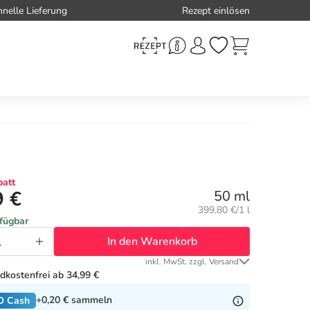
hnelle Lieferung
Rezept einlösen
att
9 €
50 ml
Grundpreis:
399,80 €/1 l
rfügbar
In den Warenkorb
inkl. MwSt. zzgl. Versand
dkostenfrei ab 34,99 €
+0,20 €
sammeln
O Cash