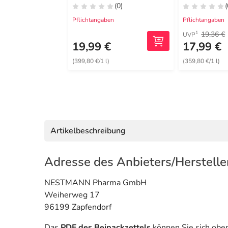
(0)
(
Pflichtangaben
Pflichtangaben
19,36 €
1
UVP
19,99 €
17,99 €
(399,80 €/1 l)
(359,80 €/1 l)
Artikelbeschreibung
Adresse des Anbieters/Herstelle
NESTMANN Pharma GmbH
Weiherweg 17
96199 Zapfendorf
Das
PDF des Beipackzettels
können Sie sich obe