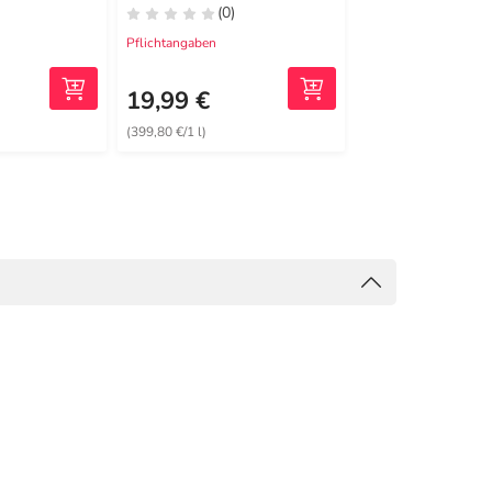
(0)
(0)
Pflichtangaben
Pflichtangaben
19,36 €
1
UVP
19,99 €
17,99 €
(399,80 €/1 l)
(359,80 €/1 l)