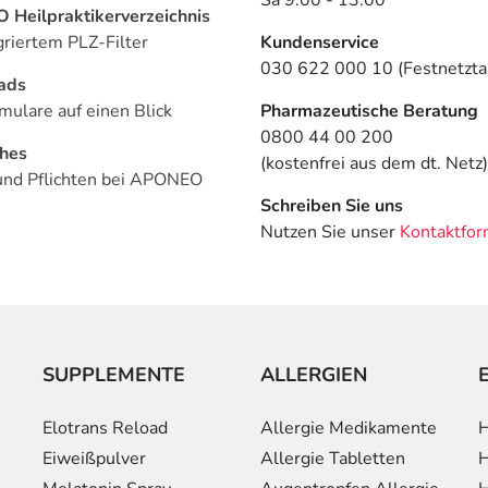
Heilpraktikerverzeichnis
griertem PLZ-Filter
Kundenservice
030 622 000 10 (Festnetztar
ads
mulare auf einen Blick
Pharmazeutische Beratung
0800 44 00 200
ches
(kostenfrei aus dem dt. Netz)
und Pflichten bei APONEO
Schreiben Sie uns
Nutzen Sie unser
Kontaktfor
SUPPLEMENTE
ALLERGIEN
Elotrans Reload
Allergie Medikamente
H
Eiweißpulver
Allergie Tabletten
H