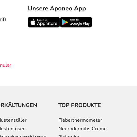
Unsere Aponeo App
if)
mular
ERKÄLTUNGEN
TOP PRODUKTE
ustenstiller
Fieberthermometer
ustenlöser
Neurodermitis Creme