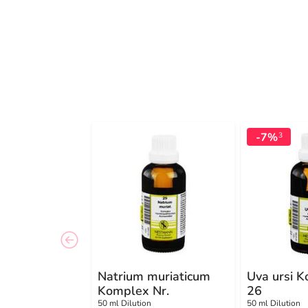
-7%
3
Natrium muriaticum
Uva ursi K
Komplex Nr.
26
50 ml Dilution
50 ml Dilution