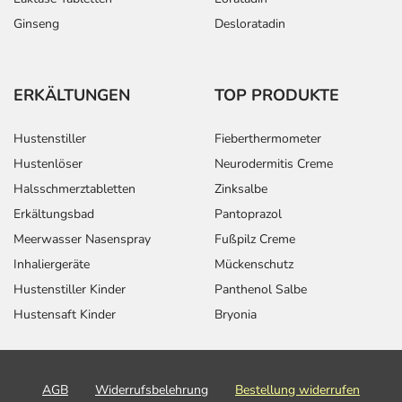
Ginseng
Desloratadin
ERKÄLTUNGEN
TOP PRODUKTE
Hustenstiller
Fieberthermometer
Hustenlöser
Neurodermitis Creme
Halsschmerztabletten
Zinksalbe
Erkältungsbad
Pantoprazol
Meerwasser Nasenspray
Fußpilz Creme
Inhaliergeräte
Mückenschutz
Hustenstiller Kinder
Panthenol Salbe
Hustensaft Kinder
Bryonia
AGB
Widerrufsbelehrung
Bestellung widerrufen