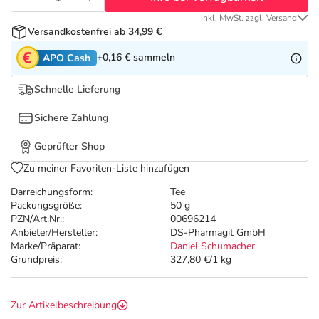
Refluthin, Lasea & Carmenthin Deals
Sport & Fitness
Täglich gut versorgt
inkl. MwSt. zzgl. Versand
Versandkostenfrei ab 34,99 €
Salus Deals
Tierapotheke
+0,16 €
sammeln
APO Cash
Vitamine & Mineralstoffe
Schnelle Lieferung
Sichere Zahlung
Marken
Geprüfter Shop
Zu meiner Favoriten-Liste hinzufügen
Darreichungsform:
Tee
Packungsgröße:
50 g
PZN/Art.Nr.:
00696214
Anbieter/Hersteller:
DS-Pharmagit GmbH
Marke/Präparat:
Daniel Schumacher
Grundpreis:
327,80 €/1 kg
Zur Artikelbeschreibung