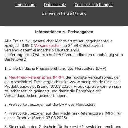
Impressum
Datenschutz
Cookie-Einstellungen
Barrierefreiheitserklärung
Informationen zu Preisangaben
Alle Preise inkl. gesetzlicher Mehrwertsteuer, gegebenenfalls
zuzüglich 3,99 €
Versandkosten
, ab 34,99 € Bestellwert
versandkostenfrei innerhalb Deutschlands.
(Lieferung nach Österreich: 4,95 € Versandkosten unabhängig vom
Bestellwert)
1: Unverbindliche Preisempfehlung des Herstellers (UVP)
2:
MediPreis-Referenzpreis (MRP)
: der höchste Verkaufspreis, den
die Arzneimittel-Preisvergleichsseite www.medipreis.de für dieses
Produkt ausweist (Stand: 07.08.2026). Produktpreise können sich
zwischenzeitlich geändert und damit die Rangfolge der
Versandapotheken geändert haben.
3: Preisvorteil bezogen auf die UVP des Herstellers
4: Preisvorteil bezogen auf den MediPreis-Referenzpreis (MRP) für
dieses Produkt (Stand: 07.08.2026).
5: Sie erhalten den Gutschein für Ihre erste Newsletteranmeldung.