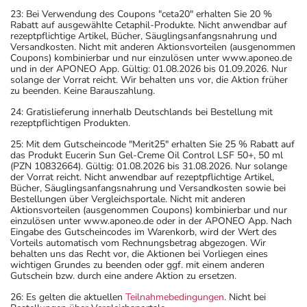
23: Bei Verwendung des Coupons "ceta20" erhalten Sie 20 %
Rabatt auf ausgewählte Cetaphil-Produkte. Nicht anwendbar auf
rezeptpflichtige Artikel, Bücher, Säuglingsanfangsnahrung und
Versandkosten. Nicht mit anderen Aktionsvorteilen (ausgenommen
Coupons) kombinierbar und nur einzulösen unter www.aponeo.de
und in der APONEO App. Gültig: 01.08.2026 bis 01.09.2026. Nur
solange der Vorrat reicht. Wir behalten uns vor, die Aktion früher
zu beenden. Keine Barauszahlung.
24: Gratislieferung innerhalb Deutschlands bei Bestellung mit
rezeptpflichtigen Produkten.
25: Mit dem Gutscheincode "Merit25" erhalten Sie 25 % Rabatt auf
das Produkt Eucerin Sun Gel-Creme Oil Control LSF 50+, 50 ml
(PZN 10832664). Gültig: 01.08.2026 bis 31.08.2026. Nur solange
der Vorrat reicht. Nicht anwendbar auf rezeptpflichtige Artikel,
Bücher, Säuglingsanfangsnahrung und Versandkosten sowie bei
Bestellungen über Vergleichsportale. Nicht mit anderen
Aktionsvorteilen (ausgenommen Coupons) kombinierbar und nur
einzulösen unter www.aponeo.de oder in der APONEO App. Nach
Eingabe des Gutscheincodes im Warenkorb, wird der Wert des
Vorteils automatisch vom Rechnungsbetrag abgezogen. Wir
behalten uns das Recht vor, die Aktionen bei Vorliegen eines
wichtigen Grundes zu beenden oder ggf. mit einem anderen
Gutschein bzw. durch eine andere Aktion zu ersetzen.
26: Es gelten die aktuellen
Teilnahmebedingungen
. Nicht bei