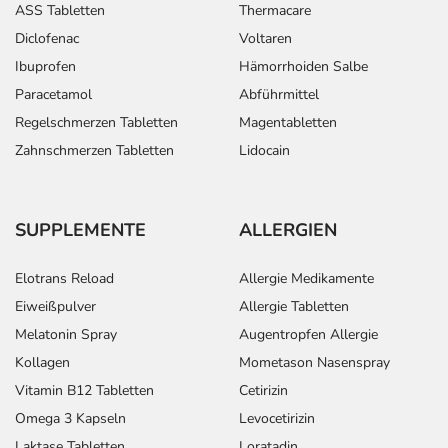
ASS Tabletten
Thermacare
Diclofenac
Voltaren
Ibuprofen
Hämorrhoiden Salbe
Paracetamol
Abführmittel
Regelschmerzen Tabletten
Magentabletten
Zahnschmerzen Tabletten
Lidocain
SUPPLEMENTE
ALLERGIEN
Elotrans Reload
Allergie Medikamente
Eiweißpulver
Allergie Tabletten
Melatonin Spray
Augentropfen Allergie
Kollagen
Mometason Nasenspray
Vitamin B12 Tabletten
Cetirizin
Omega 3 Kapseln
Levocetirizin
Laktase Tabletten
Loratadin