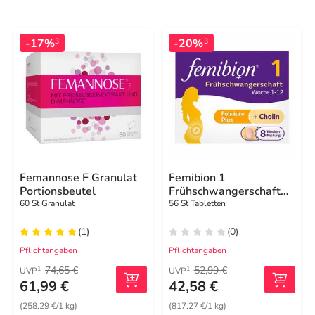
-17%
-20%
3
3
Femannose F Granulat
Femibion 1
Portionsbeutel
Frühschwangerschaft
Tabletten – 56 Stück in
60 St Granulat
56 St Tabletten
der 8-Wochen-Packung
(1)
(0)
Pflichtangaben
Pflichtangaben
74,65 €
52,99 €
1
1
UVP
UVP
61,99 €
42,58 €
(258,29 €/1 kg)
(817,27 €/1 kg)