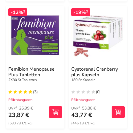
-12%
-19%
3
3
Femibion Menopause
Cystorenal Cranberry
Plus Tabletten
plus Kapseln
2X30 St Tabletten
180 St Kapseln
(3)
(0)
Pflichtangaben
Pflichtangaben
26,99 €
53,80 €
1
1
UVP
UVP
23,87 €
43,77 €
(580,78 €/1 kg)
(446,18 €/1 kg)