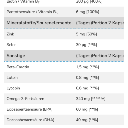
Biotin / Vitamin B
200 µg [400%]
können.
7
Pantothensäure / Vitamin B
6 mg [100%]
Was können sie tun?
5
Lassen Sie sich von Ihrem Arzt über die Möglichkeiten
Mineralstoffe/Spurenelemente
(Tages)Portion 2 Kapse
einer ernährungsphysiologischen Unterstüt-zung
informieren. Die Ernährungswissenschaft bietet heute
Zink
5 mg [50%]
diverse Möglichkeiten, die alltäglichen
Selen
30 µg [**%]
Begleiterscheinungen der Wechseljahre günstig zu
beeinflussen.
Sonstige
(Tages)Portion 2 Kapse
Anwendung
Beta-Carotin
1,5 mg [**%]
Je 1 Kapsel morgens und abends unzerkaut mit etwas
Lutein
0,8 mg [**%]
Flüssigkeit zu den Mahlzeiten einnehmen.
Lycopin
0,6 mg [**%]
Hinweise
Omega-3-Fettsäuren
340 mg [*****%]
proSan Femin meno ist frei von:
Eicosapentaensäure (EPA)
60 mg [**%]
Konservierungsmitteln
Docosahexaensäure (DHA)
40 mg [**%]
künstlichen Farbstoffen