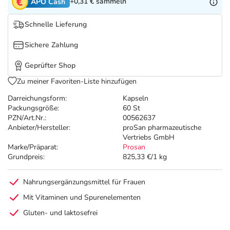
Refluthin, Lasea & Carmenthin Deals
Sport & Fitness
Täglich gut versorgt
+0,31 €
sammeln
APO Cash
Schnelle Lieferung
Salus Deals
Tierapotheke
Sichere Zahlung
Vitamine & Mineralstoffe
Geprüfter Shop
Zu meiner Favoriten-Liste hinzufügen
Marken
Darreichungsform:
Kapseln
Packungsgröße:
60 St
PZN/Art.Nr.:
00562637
Anbieter/Hersteller:
proSan pharmazeutische
Vertriebs GmbH
Marke/Präparat:
Prosan
Grundpreis:
825,33 €/1 kg
Nahrungsergänzungsmittel für Frauen
Mit Vitaminen und Spurenelementen
Gluten- und laktosefrei