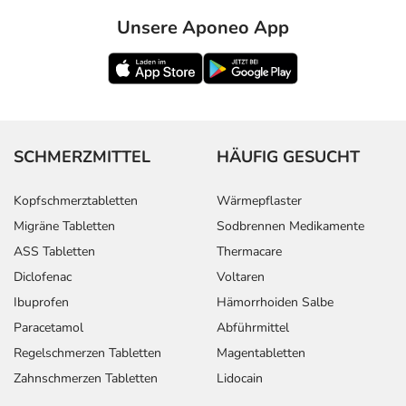
Unsere Aponeo App
SCHMERZMITTEL
HÄUFIG GESUCHT
Kopfschmerztabletten
Wärmepflaster
Migräne Tabletten
Sodbrennen Medikamente
ASS Tabletten
Thermacare
Diclofenac
Voltaren
Ibuprofen
Hämorrhoiden Salbe
Paracetamol
Abführmittel
Regelschmerzen Tabletten
Magentabletten
Zahnschmerzen Tabletten
Lidocain