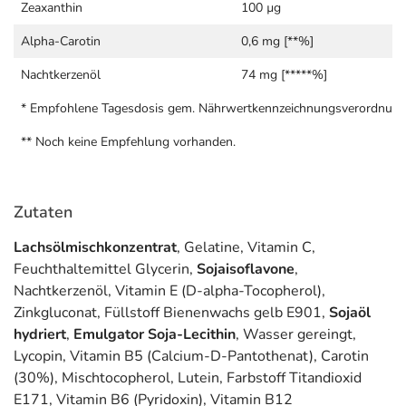
Milcheiweiß
Zeaxanthin
100 µg
Gluten
Alpha-Carotin
0,6 mg [**%]
Laktose und Fructose
Nachtkerzenöl
74 mg [*****%]
Für Diabetikerinnen geeignet.
* Empfohlene Tagesdosis gem. Nährwertkennzeichnungsverordnung
Adresse des Lebensmittel-Unternehmens
** Noch keine Empfehlung vorhanden.
proSan pharmazeutische Vertriebs GmbH
Am Knipprather Busch 20
40789 Monheim am Rhein
Zutaten
Informationen zu diesem Lebensmittel (wie z. B. Zutaten,
Lachsölmischkonzentrat
, Gelatine, Vitamin C,
Allergene) sind bei den Lebensmittelangaben als pdf
Feuchthaltemittel Glycerin,
Sojaisoflavone
,
hinterlegt. (oben)
Nachtkerzenöl, Vitamin E (D-alpha-Tocopherol),
Zinkgluconat, Füllstoff Bienenwachs gelb E901,
Sojaöl
hydriert
,
Emulgator Soja-Lecithin
, Wasser gereingt,
Lycopin, Vitamin B5 (Calcium-D-Pantothenat), Carotin
(30%), Mischtocopherol, Lutein, Farbstoff Titandioxid
E171, Vitamin B6 (Pyridoxin), Vitamin B12