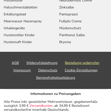
Hustenlöser
Neurodermitis Creme
Halsschmerztabletten
Zinksalbe
Erkältungsbad
Pantoprazol
Meerwasser Nasenspray
Fußpilz Creme
Inhaliergeräte
Mückenschutz
Hustenstiller Kinder
Panthenol Salbe
Hustensaft Kinder
Bryonia
AGB
Widerrufsbelehrung
Bestellung widerrufen
Impressum
Datenschutz
Cookie-Einstellungen
Barrierefreiheitserklärung
Informationen zu Preisangaben
Alle Preise inkl. gesetzlicher Mehrwertsteuer, gegebenenfalls
zuzüglich 3,99 €
Versandkosten
, ab 34,99 € Bestellwert
versandkostenfrei innerhalb Deutschlands.