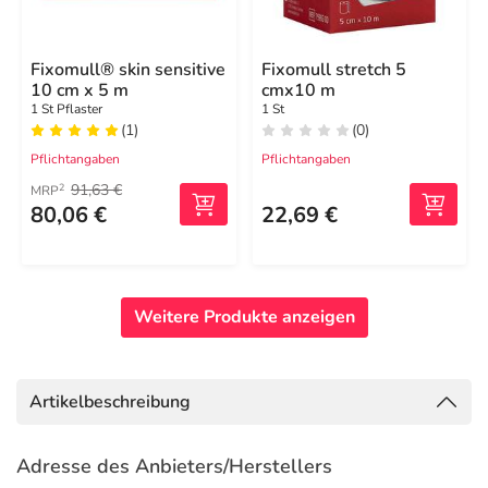
Fixomull® skin sensitive
Fixomull stretch 5
10 cm x 5 m
cmx10 m
1 St Pflaster
1 St
(1)
(0)
Pflichtangaben
Pflichtangaben
91,63 €
2
MRP
80,06 €
22,69 €
Weitere Produkte anzeigen
Artikelbeschreibung
Adresse des Anbieters/Herstellers