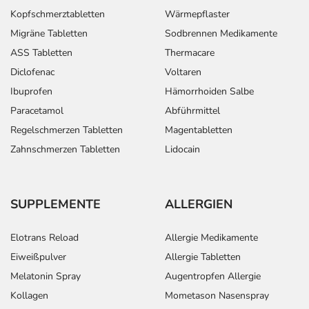
Kopfschmerztabletten
Wärmepflaster
Migräne Tabletten
Sodbrennen Medikamente
ASS Tabletten
Thermacare
Diclofenac
Voltaren
Ibuprofen
Hämorrhoiden Salbe
Paracetamol
Abführmittel
Regelschmerzen Tabletten
Magentabletten
Zahnschmerzen Tabletten
Lidocain
SUPPLEMENTE
ALLERGIEN
Elotrans Reload
Allergie Medikamente
Eiweißpulver
Allergie Tabletten
Melatonin Spray
Augentropfen Allergie
Kollagen
Mometason Nasenspray