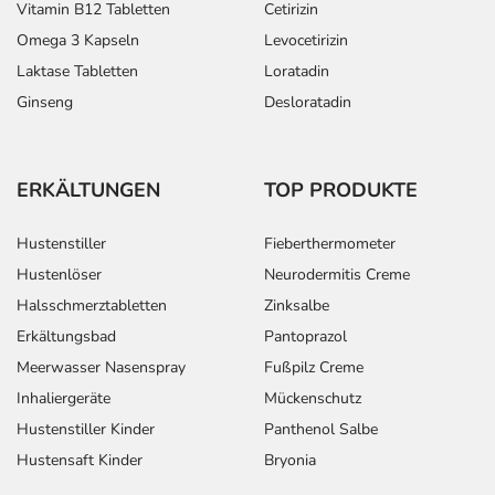
Vitamin B12 Tabletten
Cetirizin
Omega 3 Kapseln
Levocetirizin
Laktase Tabletten
Loratadin
Ginseng
Desloratadin
ERKÄLTUNGEN
TOP PRODUKTE
Hustenstiller
Fieberthermometer
Hustenlöser
Neurodermitis Creme
Halsschmerztabletten
Zinksalbe
Erkältungsbad
Pantoprazol
Meerwasser Nasenspray
Fußpilz Creme
Inhaliergeräte
Mückenschutz
Hustenstiller Kinder
Panthenol Salbe
Hustensaft Kinder
Bryonia