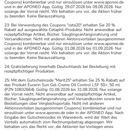
Coupons) kombinierbar und nur einzulösen unter www.aponeo.de
und in der APONEO App. Gültig: 29.07.2026 bis 09.08.2026. Nur
solange der Vorrat reicht. Wir behalten uns vor, die Aktion früher
zu beenden. Keine Barauszahlung.
23: Bei Verwendung des Coupons "ceta20" erhalten Sie 20 %
Rabatt auf ausgewählte Cetaphil-Produkte. Nicht anwendbar auf
rezeptpflichtige Artikel, Bücher, Säuglingsanfangsnahrung und
Versandkosten. Nicht mit anderen Aktionsvorteilen (ausgenommen
Coupons) kombinierbar und nur einzulösen unter www.aponeo.de
und in der APONEO App. Gültig: 01.08.2026 bis 01.09.2026. Nur
solange der Vorrat reicht. Wir behalten uns vor, die Aktion früher
zu beenden. Keine Barauszahlung.
24: Gratislieferung innerhalb Deutschlands bei Bestellung mit
rezeptpflichtigen Produkten.
25: Mit dem Gutscheincode "Merit25" erhalten Sie 25 % Rabatt auf
das Produkt Eucerin Sun Gel-Creme Oil Control LSF 50+, 50 ml
(PZN 10832664). Gültig: 01.08.2026 bis 31.08.2026. Nur solange
der Vorrat reicht. Nicht anwendbar auf rezeptpflichtige Artikel,
Bücher, Säuglingsanfangsnahrung und Versandkosten sowie bei
Bestellungen über Vergleichsportale. Nicht mit anderen
Aktionsvorteilen (ausgenommen Coupons) kombinierbar und nur
einzulösen unter www.aponeo.de oder in der APONEO App. Nach
Eingabe des Gutscheincodes im Warenkorb, wird der Wert des
Vorteils automatisch vom Rechnungsbetrag abgezogen. Wir
behalten uns das Recht vor, die Aktionen bei Vorliegen eines