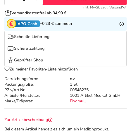
Refluthin, Lasea & Carmenthin Deals
Sport & Fitness
Täglich gut versorgt
inkl. MwSt. zzgl. Versand
Versandkostenfrei ab 34,99 €
Salus Deals
Tierapotheke
+0,23 €
sammeln
APO Cash
Vitamine & Mineralstoffe
Schnelle Lieferung
Sichere Zahlung
Marken
Geprüfter Shop
Zu meiner Favoriten-Liste hinzufügen
Darreichungsform:
n.v.
Packungsgröße:
1 St
PZN/Art.Nr.:
00548235
Anbieter/Hersteller:
1001 Artikel Medical GmbH
Marke/Präparat:
Fixomull
Zur Artikelbeschreibung
Bei diesem Artikel handelt es sich um ein Medizinprodukt.