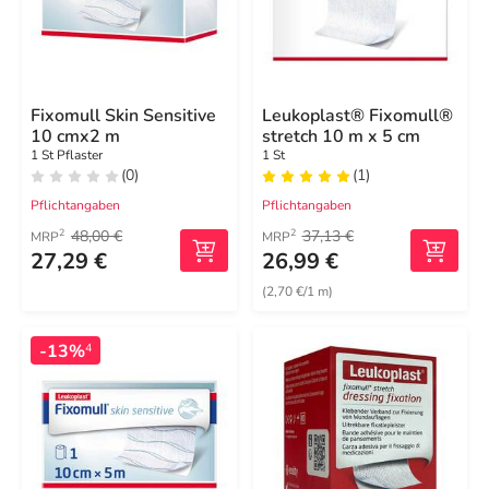
Fixomull Skin Sensitive
Leukoplast® Fixomull®
10 cmx2 m
stretch 10 m x 5 cm
1 St Pflaster
1 St
(0)
(1)
Pflichtangaben
Pflichtangaben
48,00 €
37,13 €
2
2
MRP
MRP
27,29 €
26,99 €
(2,70 €/1 m)
-13%
4