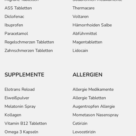
ASS Tabletten
Thermacare
Diclofenac
Voltaren
Ibuprofen
Hämorrhoiden Salbe
Paracetamol
Abführmittel
Regelschmerzen Tabletten
Magentabletten
Zahnschmerzen Tabletten
Lidocain
SUPPLEMENTE
ALLERGIEN
Elotrans Reload
Allergie Medikamente
Eiweißpulver
Allergie Tabletten
Melatonin Spray
Augentropfen Allergie
Kollagen
Mometason Nasenspray
Vitamin B12 Tabletten
Cetirizin
Omega 3 Kapseln
Levocetirizin