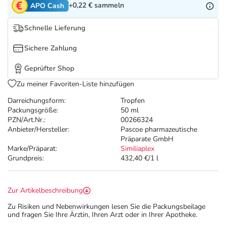
Refluthin, Lasea & Carmenthin Deals
Sport & Fitness
Täglich gut versorgt
+0,22 €
sammeln
APO Cash
Schnelle Lieferung
Salus Deals
Tierapotheke
Sichere Zahlung
Vitamine & Mineralstoffe
Geprüfter Shop
Zu meiner Favoriten-Liste hinzufügen
Marken
Darreichungsform:
Tropfen
Packungsgröße:
50 ml
PZN/Art.Nr.:
00266324
Anbieter/Hersteller:
Pascoe pharmazeutische
Präparate GmbH
Marke/Präparat:
Similiaplex
Grundpreis:
432,40 €/1 l
Zur Artikelbeschreibung
Zu Risiken und Nebenwirkungen lesen Sie die Packungsbeilage
und fragen Sie Ihre Ärztin, Ihren Arzt oder in Ihrer Apotheke.