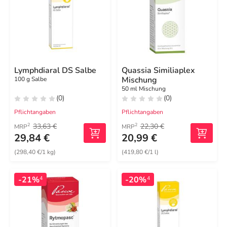
Lymphdiaral DS Salbe
Quassia Similiaplex
Mischung
100 g Salbe
50 ml Mischung
(0)
(0)
Pflichtangaben
Pflichtangaben
33,63 €
22,30 €
2
2
MRP
MRP
29,84 €
20,99 €
(298,40 €/1 kg)
(419,80 €/1 l)
-21%
-20%
4
4