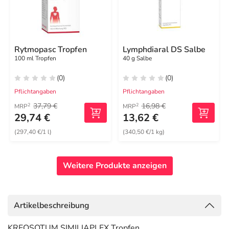
Rytmopasc Tropfen
Lymphdiaral DS Salbe
100 ml Tropfen
40 g Salbe
(0)
(0)
Pflichtangaben
Pflichtangaben
37,79 €
16,98 €
2
2
MRP
MRP
29,74 €
13,62 €
(297,40 €/1 l)
(340,50 €/1 kg)
Weitere Produkte anzeigen
Artikelbeschreibung
KREOSOTUM SIMILIAPLEX Tropfen