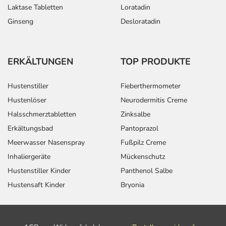
Laktase Tabletten
Loratadin
Ginseng
Desloratadin
ERKÄLTUNGEN
TOP PRODUKTE
Hustenstiller
Fieberthermometer
Hustenlöser
Neurodermitis Creme
Halsschmerztabletten
Zinksalbe
Erkältungsbad
Pantoprazol
Meerwasser Nasenspray
Fußpilz Creme
Inhaliergeräte
Mückenschutz
Hustenstiller Kinder
Panthenol Salbe
Hustensaft Kinder
Bryonia