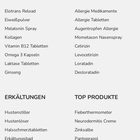
Elotrans Reload
Allergie Medikamente
Eiweißpulver
Allergie Tabletten
Melatonin Spray
Augentropfen Allergie
Kollagen
Mometason Nasenspray
Vitamin B12 Tabletten
Cetirizin
Omega 3 Kapseln
Levocetirizin
Laktase Tabletten
Loratadin
Ginseng
Desloratadin
ERKÄLTUNGEN
TOP PRODUKTE
Hustenstiller
Fieberthermometer
Hustenlöser
Neurodermitis Creme
Halsschmerztabletten
Zinksalbe
Erkältungsbad
Pantoprazol