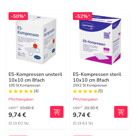
-50%
-52%
4
4
ES-Kompressen unsteril
ES-Kompressen steril
10x10 cm 8fach
10x10 cm 8fach
100 St Kompressen
25X2 St Kompressen
(4)
(5)
Pflichtangaben
Pflichtangaben
19,60 €
20,30 €
2
2
MRP
MRP
9,74 €
9,74 €
(0,10 €/1 St)
(0,19 €/1 St)