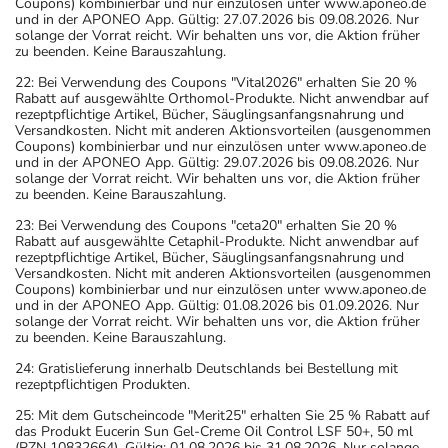
Coupons) kombinierbar und nur einzulösen unter www.aponeo.de
und in der APONEO App. Gültig: 27.07.2026 bis 09.08.2026. Nur
solange der Vorrat reicht. Wir behalten uns vor, die Aktion früher
zu beenden. Keine Barauszahlung.
22: Bei Verwendung des Coupons "Vital2026" erhalten Sie 20 %
Rabatt auf ausgewählte Orthomol-Produkte. Nicht anwendbar auf
rezeptpflichtige Artikel, Bücher, Säuglingsanfangsnahrung und
Versandkosten. Nicht mit anderen Aktionsvorteilen (ausgenommen
Coupons) kombinierbar und nur einzulösen unter www.aponeo.de
und in der APONEO App. Gültig: 29.07.2026 bis 09.08.2026. Nur
solange der Vorrat reicht. Wir behalten uns vor, die Aktion früher
zu beenden. Keine Barauszahlung.
23: Bei Verwendung des Coupons "ceta20" erhalten Sie 20 %
Rabatt auf ausgewählte Cetaphil-Produkte. Nicht anwendbar auf
rezeptpflichtige Artikel, Bücher, Säuglingsanfangsnahrung und
Versandkosten. Nicht mit anderen Aktionsvorteilen (ausgenommen
Coupons) kombinierbar und nur einzulösen unter www.aponeo.de
und in der APONEO App. Gültig: 01.08.2026 bis 01.09.2026. Nur
solange der Vorrat reicht. Wir behalten uns vor, die Aktion früher
zu beenden. Keine Barauszahlung.
24: Gratislieferung innerhalb Deutschlands bei Bestellung mit
rezeptpflichtigen Produkten.
25: Mit dem Gutscheincode "Merit25" erhalten Sie 25 % Rabatt auf
das Produkt Eucerin Sun Gel-Creme Oil Control LSF 50+, 50 ml
(PZN 10832664). Gültig: 01.08.2026 bis 31.08.2026. Nur solange