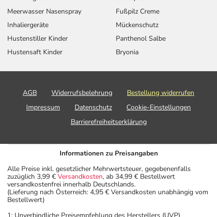
Meerwasser Nasenspray
Fußpilz Creme
Inhaliergeräte
Mückenschutz
Hustenstiller Kinder
Panthenol Salbe
Hustensaft Kinder
Bryonia
AGB
Widerrufsbelehrung
Bestellung widerrufen
Impressum
Datenschutz
Cookie-Einstellungen
Barrierefreiheitserklärung
Informationen zu Preisangaben
Alle Preise inkl. gesetzlicher Mehrwertsteuer, gegebenenfalls
zuzüglich 3,99 €
Versandkosten
, ab 34,99 € Bestellwert
versandkostenfrei innerhalb Deutschlands.
(Lieferung nach Österreich: 4,95 € Versandkosten unabhängig vom
Bestellwert)
1: Unverbindliche Preisempfehlung des Herstellers (UVP)