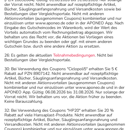
der Vorrat reicht. Nicht anwendbar auf rezeptpflichtige Artikel,
Bücher, Säuglingsanfangsnahrung und Versandkosten sowie bei
Bestellungen über Vergleichsportale. Nicht mit anderen
Aktionsvorteilen (ausgenommen Coupons) kombinierbar und nur
einzulösen unter www.aponeo.de oder in der APONEO App. Nach
Eingabe des Gutscheincodes im Warenkorb, wird der Wert des
Vorteils automatisch vom Rechnungsbetrag abgezogen. Wir
behalten uns das Recht vor, die Aktionen bei Vorliegen eines
wichtigen Grundes zu beenden oder ggf. mit einem anderen
Gutschein bzw. durch eine andere Aktion zu ersetzen.
26: Es gelten die aktuellen
Teilnahmebedingungen
. Nicht bei
Bestellungen über Vergleichsportale.
30: Bei Verwendung des Coupons "Ciclopoli5" erhalten Sie 5 €
Rabatt auf PZN 8907142. Nicht anwendbar auf rezeptpflichtige
Artikel, Bücher, Säuglingsanfangsnahrung und Versandkosten.
Nicht mit anderen Aktionsvorteilen (ausgenommen Coupons)
kombinierbar und nur einzulösen unter www.aponeo.de und in der
APONEO App. Gültig: 06.08.2026 bis 31.08.2026. Nur solange der
Vorrat reicht. Wir behalten uns vor, die Aktion früher zu beenden.
Keine Barauszahlung.
32: Bei Verwendung des Coupons "HP20" erhalten Sie 20 %
Rabatt auf viele Hansaplast-Produkte. Nicht anwendbar auf
rezeptpflichtige Artikel, Bücher, Säuglingsanfangsnahrung und
Versandkosten. Nicht mit anderen Aktionsvorteilen (ausgenommen
Coupons) kombinierbar und nur einzulösen unter www.aponeo.de