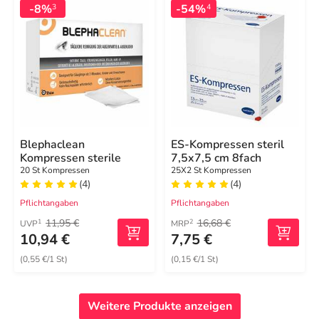
-8%
-54%
3
4
Blephaclean
ES-Kompressen steril
Kompressen sterile
7,5x7,5 cm 8fach
20 St Kompressen
25X2 St Kompressen
(4)
(4)
Pflichtangaben
Pflichtangaben
11,95 €
16,68 €
1
2
UVP
MRP
10,94 €
7,75 €
(0,55 €/1 St)
(0,15 €/1 St)
Weitere Produkte anzeigen