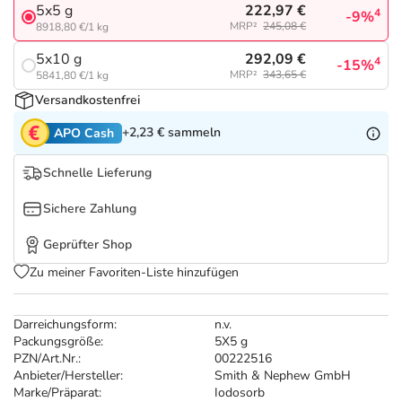
Refluthin, Lasea & Carmenthin Deals
Sport & Fitness
Täglich gut versorgt
222,97 €
5x5 g
4
-9%
MRP²
245,08 €
8918,80 €/1 kg
Salus Deals
Tierapotheke
292,09 €
5x10 g
4
-15%
MRP²
343,65 €
5841,80 €/1 kg
Versandkostenfrei
Vitamine & Mineralstoffe
+2,23 €
sammeln
APO Cash
Marken
Schnelle Lieferung
Sichere Zahlung
Geprüfter Shop
Zu meiner Favoriten-Liste hinzufügen
Darreichungsform:
n.v.
Packungsgröße:
5X5 g
PZN/Art.Nr.:
00222516
Anbieter/Hersteller:
Smith & Nephew GmbH
Marke/Präparat:
Iodosorb