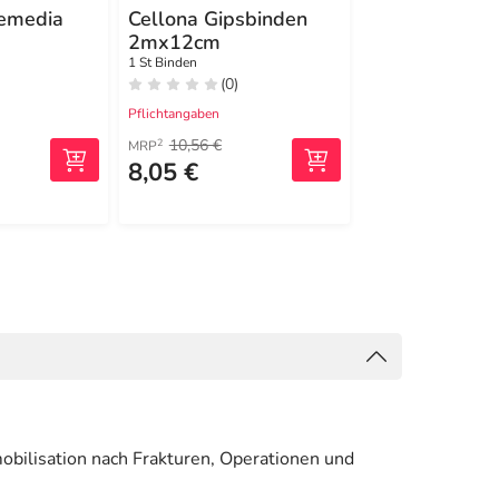
Temedia
Cellona Gipsbinden
Gipsbinde Te
2mx12cm
spezial 2
1 St Binden
1 St Binden
(0)
(0)
Pflichtangaben
Pflichtangaben
10,56 €
4,14 €
2
2
MRP
MRP
8,05 €
2,99 €
mobilisation nach Frakturen, Operationen und