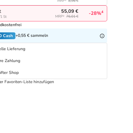
MRP²
8,96 €
55,09 €
t
4
-28%
MRP²
76,01 €
/1 St
dkostenfrei
+0,55 €
sammeln
O Cash
lle Lieferung
re Zahlung
fter Shop
er Favoriten-Liste hinzufügen