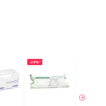
-24%
-28%
4
4