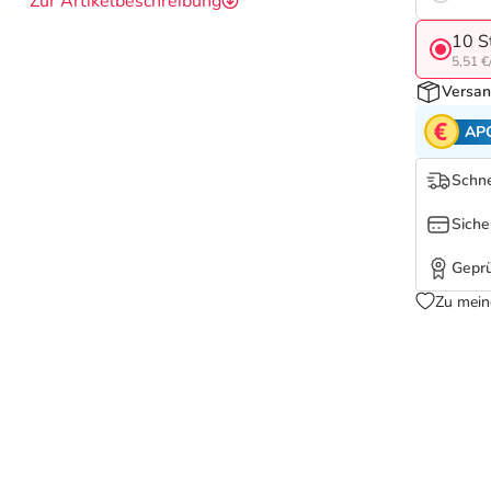
Zur Artikelbeschreibung
10 S
5,51 €
Versan
AP
Schne
Siche
Geprü
Zu mein