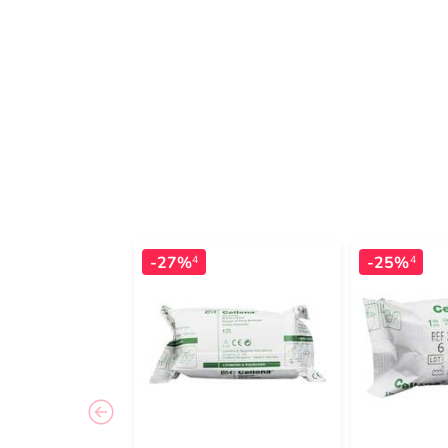
-27%
-25%
4
4