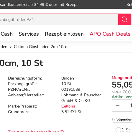
sandkostenfrei ab 34.99 € oder mit Rezept
Sc
 Cash
Services
Rezept einlösen
APO Cash Deals
nden
Cellona Gipsbinden 2mx10cm
0cm, 10 St
Mengenrab
Darreichungsform:
Binden
55,0
Packungsgröße:
10 St
PZN/Art.Nr.:
00191589
76,0
MRP²
Anbieter/Hersteller:
Lohmann & Rauscher
Artikel ve
GmbH & Co.KG
Marke/Präparat:
Cellona
Grundpreis:
5,51 €/1 St
In folgende
1 St