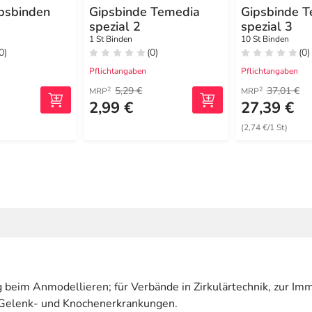
ipsbinden
Gipsbinde Temedia
Gipsbinde 
spezial 2
spezial 3
1 St Binden
10 St Binden
0)
(0)
(0)
Pflichtangaben
Pflichtangaben
5,29 €
37,01 €
2
2
MRP
MRP
2,99 €
27,39 €
(2,74 €/1 St)
 beim Anmodellieren; für Verbände in Zirkulärtechnik, zur Im
 Gelenk- und Knochenerkrankungen.