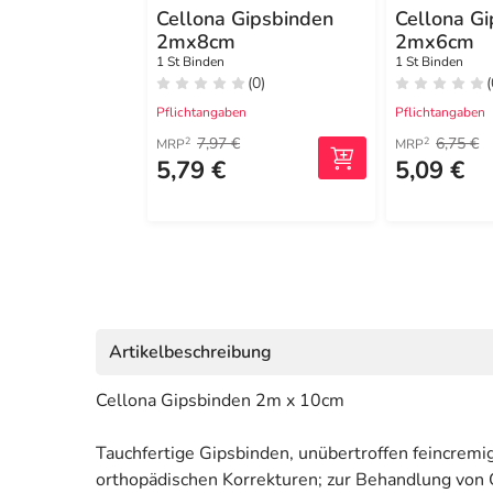
Cellona Gipsbinden
Cellona G
2mx8cm
2mx6cm
1 St Binden
1 St Binden
(0)
(
Pflichtangaben
Pflichtangaben
7,97 €
6,75 €
2
2
MRP
MRP
5,79 €
5,09 €
Artikelbeschreibung
Cellona Gipsbinden 2m x 10cm
Tauchfertige Gipsbinden, unübertroffen feincremig
orthopädischen Korrekturen; zur Behandlung von