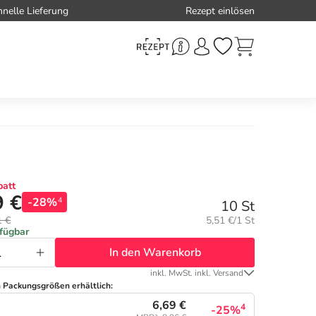
hnelle Lieferung
Rezept einlösen
att
9 €
-28%
4
10 St
Grundpreis:
1 €
5,51 €/1 St
rfügbar
In den Warenkorb
inkl. MwSt. inkl. Versand
n Packungsgrößen erhältlich:
6,69 €
4
-25%