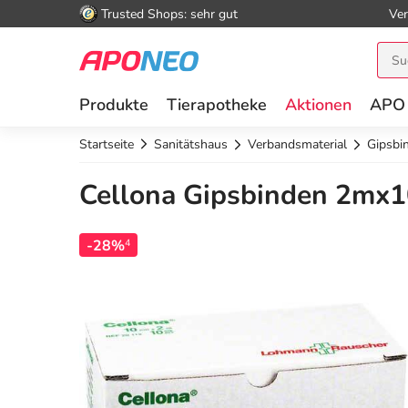
Trusted Shops: sehr gut
Ver
Produkte
Tierapotheke
Aktionen
APO
Startseite
Sanitätshaus
Verbandsmaterial
Gipsbi
Cellona Gipsbinden 2mx1
-28%
4