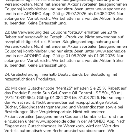
Versandkosten. Nicht mit anderen Aktionsvorteilen (ausgenommen
Coupons) kombinierbar und nur einzulösen unter www.aponeo.de
und in der APONEO App. Gültig: 29.07.2026 bis 09.08.2026. Nur
solange der Vorrat reicht. Wir behalten uns vor, die Aktion früher
zu beenden. Keine Barauszahlung.
23: Bei Verwendung des Coupons "ceta20" erhalten Sie 20 %
Rabatt auf ausgewählte Cetaphil-Produkte. Nicht anwendbar auf
rezeptpflichtige Artikel, Bücher, Säuglingsanfangsnahrung und
Versandkosten. Nicht mit anderen Aktionsvorteilen (ausgenommen
Coupons) kombinierbar und nur einzulösen unter www.aponeo.de
und in der APONEO App. Gültig: 01.08.2026 bis 01.09.2026. Nur
solange der Vorrat reicht. Wir behalten uns vor, die Aktion früher
zu beenden. Keine Barauszahlung.
24: Gratislieferung innerhalb Deutschlands bei Bestellung mit
rezeptpflichtigen Produkten.
25: Mit dem Gutscheincode "Merit25" erhalten Sie 25 % Rabatt auf
das Produkt Eucerin Sun Gel-Creme Oil Control LSF 50+, 50 ml
(PZN 10832664). Gültig: 01.08.2026 bis 31.08.2026. Nur solange
der Vorrat reicht. Nicht anwendbar auf rezeptpflichtige Artikel,
Bücher, Säuglingsanfangsnahrung und Versandkosten sowie bei
Bestellungen über Vergleichsportale. Nicht mit anderen
Aktionsvorteilen (ausgenommen Coupons) kombinierbar und nur
einzulösen unter www.aponeo.de oder in der APONEO App. Nach
Eingabe des Gutscheincodes im Warenkorb, wird der Wert des
Vorteils automatisch vom Rechnungsbetrag abgezogen. Wir