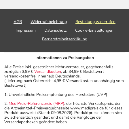
AGB
Widerrufsbelehrung
Bestellung widerrufen
Impressum
Datenschutz
Cookie-Einstellungen
Barrierefreiheitserklärung
Informationen zu Preisangaben
Alle Preise inkl. gesetzlicher Mehrwertsteuer, gegebenenfalls
zuzüglich 3,99 €
Versandkosten
, ab 34,99 € Bestellwert
versandkostenfrei innerhalb Deutschlands.
(Lieferung nach Österreich: 4,95 € Versandkosten unabhängig vom
Bestellwert)
1: Unverbindliche Preisempfehlung des Herstellers (UVP)
2:
MediPreis-Referenzpreis (MRP)
: der höchste Verkaufspreis, den
die Arzneimittel-Preisvergleichsseite www.medipreis.de für dieses
Produkt ausweist (Stand: 09.08.2026). Produktpreise können sich
zwischenzeitlich geändert und damit die Rangfolge der
Versandapotheken geändert haben.