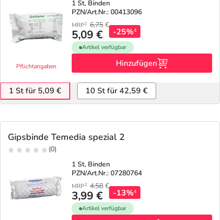
1 St, Binden
PZN/Art.Nr.: 00413096
6,75
€
2
MRP
-25%
4
5,09 €
Artikel verfügbar
Hinzufügen
Pflichtangaben
1 St für 5,09 €
10 St für 42,59 €
Gipsbinde Temedia spezial 2
(0)
1 St, Binden
PZN/Art.Nr.: 07280764
4,58
€
2
MRP
-13%
4
3,99 €
Artikel verfügbar