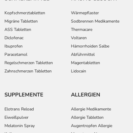
Kopfschmerztabletten
Wärmepflaster
Migräne Tabletten
Sodbrennen Medikamente
ASS Tabletten
Thermacare
Diclofenac
Voltaren
Ibuprofen
Hämorrhoiden Salbe
Paracetamol
Abführmittel
Regelschmerzen Tabletten
Magentabletten
Zahnschmerzen Tabletten
Lidocain
SUPPLEMENTE
ALLERGIEN
Elotrans Reload
Allergie Medikamente
Eiweißpulver
Allergie Tabletten
Melatonin Spray
Augentropfen Allergie