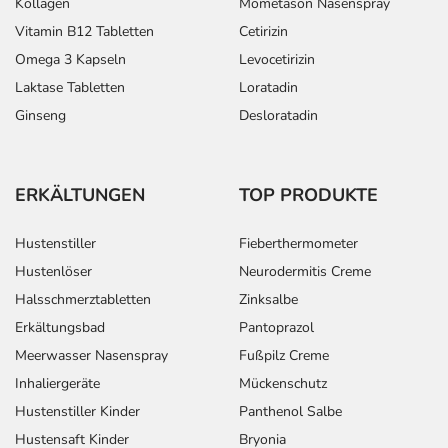
Kollagen
Mometason Nasenspray
Vitamin B12 Tabletten
Cetirizin
Omega 3 Kapseln
Levocetirizin
Laktase Tabletten
Loratadin
Ginseng
Desloratadin
ERKÄLTUNGEN
TOP PRODUKTE
Hustenstiller
Fieberthermometer
Hustenlöser
Neurodermitis Creme
Halsschmerztabletten
Zinksalbe
Erkältungsbad
Pantoprazol
Meerwasser Nasenspray
Fußpilz Creme
Inhaliergeräte
Mückenschutz
Hustenstiller Kinder
Panthenol Salbe
Hustensaft Kinder
Bryonia