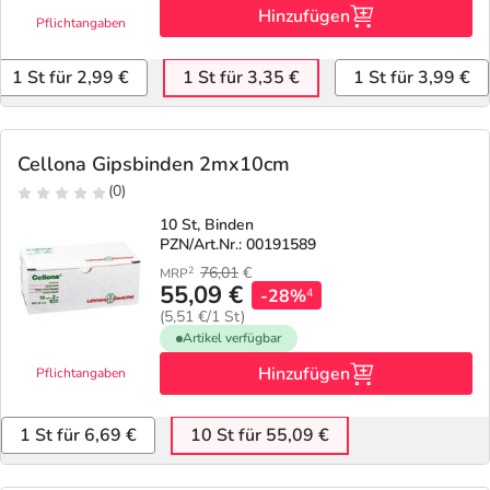
Refluthin, Lasea & Carmenthin Deals
Sport & Fitness
Täglich gut versorgt
Hinzufügen
Pflichtangaben
Salus Deals
Tierapotheke
1 St für 2,99 €
1 St für 3,35 €
1 St für 3,99 €
Vitamine & Mineralstoffe
Cellona Gipsbinden 2mx10cm
(0)
Marken
10 St, Binden
PZN/Art.Nr.: 00191589
76,01
€
2
MRP
55,09 €
-28%
4
(5,51 €/1 St)
Artikel verfügbar
Hinzufügen
Pflichtangaben
1 St für 6,69 €
10 St für 55,09 €