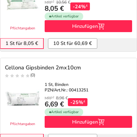
10,56
€
2
MRP
-24%
4
8,05 €
Artikel verfügbar
Hinzufügen
Pflichtangaben
1 St für 8,05 €
10 St für 60,69 €
Cellona Gipsbinden 2mx10cm
(0)
1 St, Binden
PZN/Art.Nr.: 00413251
8,96
€
2
MRP
-25%
4
6,69 €
Artikel verfügbar
Hinzufügen
Pflichtangaben