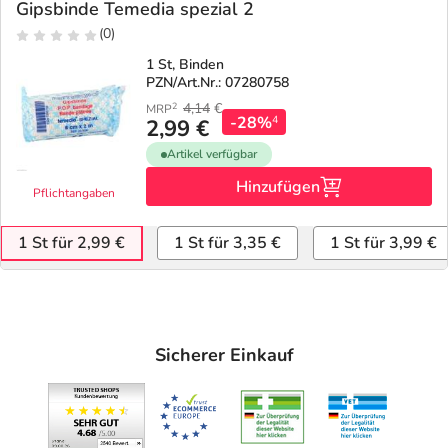
Gipsbinde Temedia spezial 2
(0)
1 St, Binden
PZN/Art.Nr.: 07280758
4,14
€
2
MRP
-28%
4
2,99 €
Artikel verfügbar
Hinzufügen
Pflichtangaben
1 St für 2,99 €
1 St für 3,35 €
1 St für 3,99 €
Sicherer Einkauf