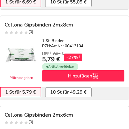
1 St für 6,69 €
10 St für 55,09 €
Cellona Gipsbinden 2mx8cm
(0)
1 St, Binden
PZN/Art.Nr.: 00413104
7,97
€
2
MRP
-27%
4
5,79 €
Artikel verfügbar
Hinzufügen
Pflichtangaben
1 St für 5,79 €
10 St für 49,29 €
Cellona Gipsbinden 2mx6cm
(0)