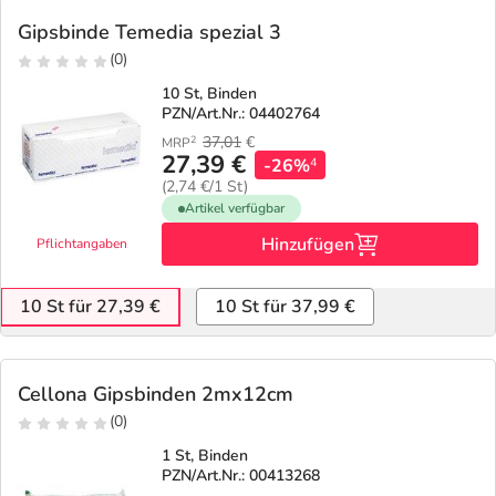
Gipsbinde Temedia spezial 3
(0)
10 St, Binden
PZN/Art.Nr.: 04402764
37,01
€
2
MRP
27,39 €
-26%
4
(2,74 €/1 St)
Artikel verfügbar
Hinzufügen
Pflichtangaben
10 St für 27,39 €
10 St für 37,99 €
Cellona Gipsbinden 2mx12cm
(0)
1 St, Binden
PZN/Art.Nr.: 00413268