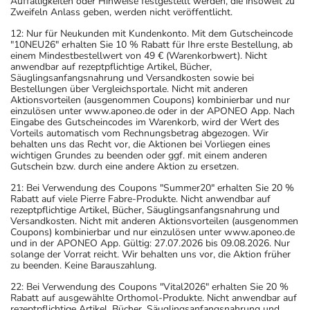
Auffälligkeiten oder Hinweise festgestellt werden, die insoweit zu
Zweifeln Anlass geben, werden nicht veröffentlicht.
12: Nur für Neukunden mit Kundenkonto. Mit dem Gutscheincode
"10NEU26" erhalten Sie 10 % Rabatt für Ihre erste Bestellung, ab
einem Mindestbestellwert von 49 € (Warenkorbwert). Nicht
anwendbar auf rezeptpflichtige Artikel, Bücher,
Säuglingsanfangsnahrung und Versandkosten sowie bei
Bestellungen über Vergleichsportale. Nicht mit anderen
Aktionsvorteilen (ausgenommen Coupons) kombinierbar und nur
einzulösen unter www.aponeo.de oder in der APONEO App. Nach
Eingabe des Gutscheincodes im Warenkorb, wird der Wert des
Vorteils automatisch vom Rechnungsbetrag abgezogen. Wir
behalten uns das Recht vor, die Aktionen bei Vorliegen eines
wichtigen Grundes zu beenden oder ggf. mit einem anderen
Gutschein bzw. durch eine andere Aktion zu ersetzen.
21: Bei Verwendung des Coupons "Summer20" erhalten Sie 20 %
Rabatt auf viele Pierre Fabre-Produkte. Nicht anwendbar auf
rezeptpflichtige Artikel, Bücher, Säuglingsanfangsnahrung und
Versandkosten. Nicht mit anderen Aktionsvorteilen (ausgenommen
Coupons) kombinierbar und nur einzulösen unter www.aponeo.de
und in der APONEO App. Gültig: 27.07.2026 bis 09.08.2026. Nur
solange der Vorrat reicht. Wir behalten uns vor, die Aktion früher
zu beenden. Keine Barauszahlung.
22: Bei Verwendung des Coupons "Vital2026" erhalten Sie 20 %
Rabatt auf ausgewählte Orthomol-Produkte. Nicht anwendbar auf
rezeptpflichtige Artikel, Bücher, Säuglingsanfangsnahrung und