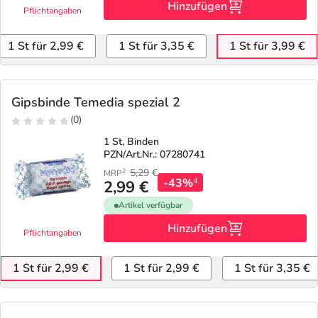
Hinzufügen
Pflichtangaben
1 St für 2,99 €
1 St für 3,35 €
1 St für 3,99 €
Gipsbinde Temedia spezial 2
(0)
1 St, Binden
PZN/Art.Nr.: 07280741
5,29
€
2
MRP
-43%
4
2,99 €
Artikel verfügbar
Hinzufügen
Pflichtangaben
1 St für 2,99 €
1 St für 2,99 €
1 St für 3,35 €