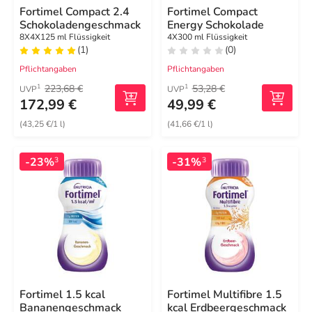
Fortimel Compact 2.4
Fortimel Compact
Schokoladengeschmack
Energy Schokolade
8X4X125 ml Flüssigkeit
4X300 ml Flüssigkeit
(1)
(0)
Pflichtangaben
Pflichtangaben
223,68 €
53,28 €
1
1
UVP
UVP
172,99 €
49,99 €
(43,25 €/1 l)
(41,66 €/1 l)
-23%
-31%
3
3
Fortimel 1.5 kcal
Fortimel Multifibre 1.5
Bananengeschmack
kcal Erdbeergeschmack