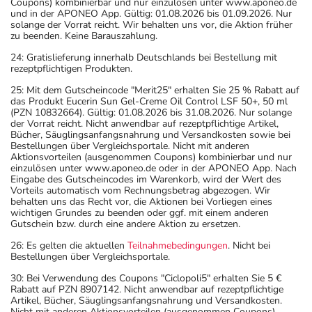
Coupons) kombinierbar und nur einzulösen unter www.aponeo.de
und in der APONEO App. Gültig: 01.08.2026 bis 01.09.2026. Nur
solange der Vorrat reicht. Wir behalten uns vor, die Aktion früher
zu beenden. Keine Barauszahlung.
24: Gratislieferung innerhalb Deutschlands bei Bestellung mit
rezeptpflichtigen Produkten.
25: Mit dem Gutscheincode "Merit25" erhalten Sie 25 % Rabatt auf
das Produkt Eucerin Sun Gel-Creme Oil Control LSF 50+, 50 ml
(PZN 10832664). Gültig: 01.08.2026 bis 31.08.2026. Nur solange
der Vorrat reicht. Nicht anwendbar auf rezeptpflichtige Artikel,
Bücher, Säuglingsanfangsnahrung und Versandkosten sowie bei
Bestellungen über Vergleichsportale. Nicht mit anderen
Aktionsvorteilen (ausgenommen Coupons) kombinierbar und nur
einzulösen unter www.aponeo.de oder in der APONEO App. Nach
Eingabe des Gutscheincodes im Warenkorb, wird der Wert des
Vorteils automatisch vom Rechnungsbetrag abgezogen. Wir
behalten uns das Recht vor, die Aktionen bei Vorliegen eines
wichtigen Grundes zu beenden oder ggf. mit einem anderen
Gutschein bzw. durch eine andere Aktion zu ersetzen.
26: Es gelten die aktuellen
Teilnahmebedingungen
. Nicht bei
Bestellungen über Vergleichsportale.
30: Bei Verwendung des Coupons "Ciclopoli5" erhalten Sie 5 €
Rabatt auf PZN 8907142. Nicht anwendbar auf rezeptpflichtige
Artikel, Bücher, Säuglingsanfangsnahrung und Versandkosten.
Nicht mit anderen Aktionsvorteilen (ausgenommen Coupons)