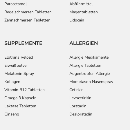
Paracetamol
Abführmittel
Regelschmerzen Tabletten
Magentabletten
Zahnschmerzen Tabletten
Lidocain
SUPPLEMENTE
ALLERGIEN
Elotrans Reload
Allergie Medikamente
Eiweißpulver
Allergie Tabletten
Melatonin Spray
Augentropfen Allergie
Kollagen
Mometason Nasenspray
Vitamin B12 Tabletten
Cetirizin
Omega 3 Kapseln
Levocetirizin
Laktase Tabletten
Loratadin
Ginseng
Desloratadin