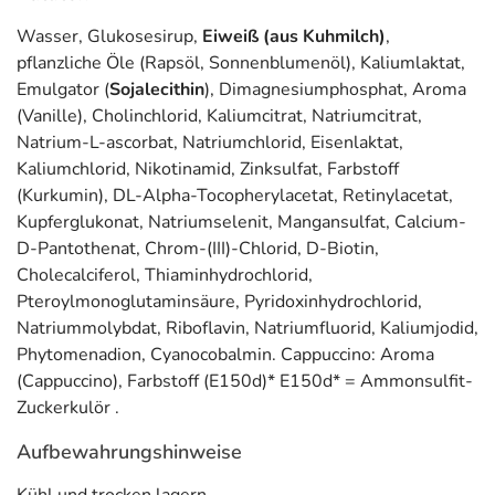
Wasser, Glukosesirup,
Eiweiß (aus Kuhmilch)
,
pflanzliche Öle (Rapsöl, Sonnenblumenöl), Kaliumlaktat,
Emulgator (
Sojalecithin
), Dimagnesiumphosphat, Aroma
(Vanille), Cholinchlorid, Kaliumcitrat, Natriumcitrat,
Natrium-L-ascorbat, Natriumchlorid, Eisenlaktat,
Kaliumchlorid, Nikotinamid, Zinksulfat, Farbstoff
(Kurkumin), DL-Alpha-Tocopherylacetat, Retinylacetat,
Kupferglukonat, Natriumselenit, Mangansulfat, Calcium-
D-Pantothenat, Chrom-(III)-Chlorid, D-Biotin,
Cholecalciferol, Thiaminhydrochlorid,
Pteroylmonoglutaminsäure, Pyridoxinhydrochlorid,
Natriummolybdat, Riboflavin, Natriumfluorid, Kaliumjodid,
Phytomenadion, Cyanocobalmin. Cappuccino: Aroma
(Cappuccino), Farbstoff (E150d)* E150d* = Ammonsulfit-
Zuckerkulör .
Aufbewahrungshinweise