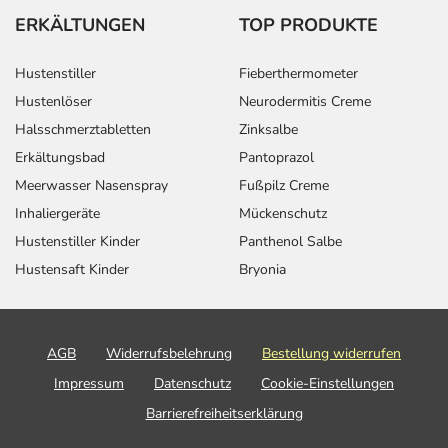
ERKÄLTUNGEN
TOP PRODUKTE
Hustenstiller
Fieberthermometer
Hustenlöser
Neurodermitis Creme
Halsschmerztabletten
Zinksalbe
Erkältungsbad
Pantoprazol
Meerwasser Nasenspray
Fußpilz Creme
Inhaliergeräte
Mückenschutz
Hustenstiller Kinder
Panthenol Salbe
Hustensaft Kinder
Bryonia
AGB
Widerrufsbelehrung
Bestellung widerrufen
Impressum
Datenschutz
Cookie-Einstellungen
Barrierefreiheitserklärung