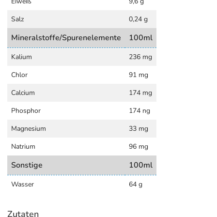
Eiweiß
9,6 g
Salz
0,24 g
Mineralstoffe/Spurenelemente
100ml
Kalium
236 mg
Chlor
91 mg
Calcium
174 mg
Phosphor
174 ng
Magnesium
33 mg
Natrium
96 mg
Sonstige
100ml
Wasser
64 g
Zutaten