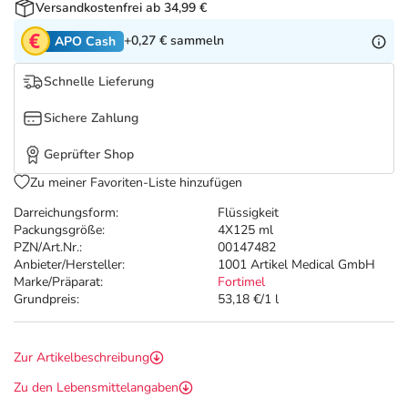
Refluthin, Lasea & Carmenthin Deals
Sport & Fitness
Täglich gut versorgt
Versandkostenfrei ab 34,99 €
+0,27 €
sammeln
APO Cash
Salus Deals
Tierapotheke
Schnelle Lieferung
Vitamine & Mineralstoffe
Sichere Zahlung
Geprüfter Shop
Marken
Zu meiner Favoriten-Liste hinzufügen
Darreichungsform:
Flüssigkeit
Packungsgröße:
4X125 ml
PZN/Art.Nr.:
00147482
Anbieter/Hersteller:
1001 Artikel Medical GmbH
Marke/Präparat:
Fortimel
Grundpreis:
53,18 €/1 l
Zur Artikelbeschreibung
Zu den Lebensmittelangaben