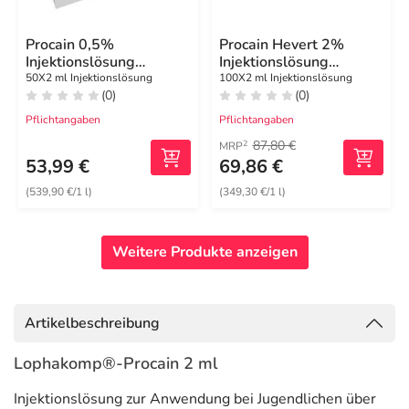
Procain 0,5%
Procain Hevert 2%
Injektionslösung
Injektionslösung
Ampulle 2 ml
Ampullen
50X2 ml Injektionslösung
100X2 ml Injektionslösung
(0)
(0)
Pflichtangaben
Pflichtangaben
87,80 €
2
MRP
53,99 €
69,86 €
(539,90 €/1 l)
(349,30 €/1 l)
Weitere Produkte anzeigen
Artikelbeschreibung
Lophakomp®-Procain 2 ml
Injektionslösung zur Anwendung bei Jugendlichen über