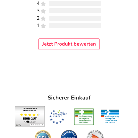
4
Die Dosierung ist entsprechend den Besonderheiten des
3
Einzelfalles individuell vorzunehmen und wird von Ihrer
2
Ärztin/Ihrem Arzt festgelegt.
1
Hinweise
Jetzt Produkt bewerten
Lophakomp®-Procain 2 ml darf nicht angewendet
werden:
wenn Sie allergisch gegenüber Procain, anderen
Lokalanästhetika vom Ester-Typ, Sulfonamide
(bestimmte Gruppe von Antibiotika), Benzoesäure
(Parabene) oder einen der sonstigen Bestandteile
dieses Arzneimittels sind
Sicherer Einkauf
bei bekanntem Mangel an einer bestimmten
körpereigenen Substanz (Pseudocholinesterase) mit
der Folge eines erheblich verlangsamten Abbaus von
Procain
zur Einspritzung in Schlagadern (Arterien), in die