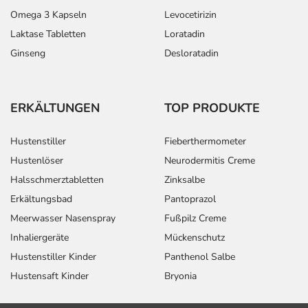
Omega 3 Kapseln
Levocetirizin
Laktase Tabletten
Loratadin
Ginseng
Desloratadin
ERKÄLTUNGEN
TOP PRODUKTE
Hustenstiller
Fieberthermometer
Hustenlöser
Neurodermitis Creme
Halsschmerztabletten
Zinksalbe
Erkältungsbad
Pantoprazol
Meerwasser Nasenspray
Fußpilz Creme
Inhaliergeräte
Mückenschutz
Hustenstiller Kinder
Panthenol Salbe
Hustensaft Kinder
Bryonia