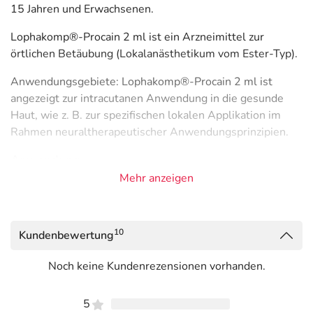
15 Jahren und Erwachsenen.
Lophakomp®-Procain 2 ml ist ein Arzneimittel zur
örtlichen Betäubung (Lokalanästhetikum vom Ester-Typ).
Anwendungsgebiete: Lophakomp®-Procain 2 ml ist
angezeigt zur intracutanen Anwendung in die gesunde
Haut, wie z. B. zur spezifischen lokalen Applikation im
Rahmen neuraltherapeutischer Anwendungsprinzipien.
Anwendung
Mehr anzeigen
Lophakomp®-Procain 2 ml sollte nur von Personen mit
entsprechenden Kenntnissen zur erfolgreichen
Durchführung der jeweiligen Anwendung gespritzt
10
Kundenbewertung
werden. Lophakomp®-Procain 2 ml wird im Allgemeinen
durch eine Ärztin/einen Arzt angewendet.
Noch keine Kundenrezensionen vorhanden.
Lophakomp®-Procain 2 ml wird in die gesunde Haut
(intrakutan) gespritzt.
5