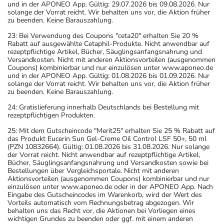
und in der APONEO App. Gültig: 29.07.2026 bis 09.08.2026. Nur
solange der Vorrat reicht. Wir behalten uns vor, die Aktion früher
zu beenden. Keine Barauszahlung.
23: Bei Verwendung des Coupons "ceta20" erhalten Sie 20 %
Rabatt auf ausgewählte Cetaphil-Produkte. Nicht anwendbar auf
rezeptpflichtige Artikel, Bücher, Säuglingsanfangsnahrung und
Versandkosten. Nicht mit anderen Aktionsvorteilen (ausgenommen
Coupons) kombinierbar und nur einzulösen unter www.aponeo.de
und in der APONEO App. Gültig: 01.08.2026 bis 01.09.2026. Nur
solange der Vorrat reicht. Wir behalten uns vor, die Aktion früher
zu beenden. Keine Barauszahlung.
24: Gratislieferung innerhalb Deutschlands bei Bestellung mit
rezeptpflichtigen Produkten.
25: Mit dem Gutscheincode "Merit25" erhalten Sie 25 % Rabatt auf
das Produkt Eucerin Sun Gel-Creme Oil Control LSF 50+, 50 ml
(PZN 10832664). Gültig: 01.08.2026 bis 31.08.2026. Nur solange
der Vorrat reicht. Nicht anwendbar auf rezeptpflichtige Artikel,
Bücher, Säuglingsanfangsnahrung und Versandkosten sowie bei
Bestellungen über Vergleichsportale. Nicht mit anderen
Aktionsvorteilen (ausgenommen Coupons) kombinierbar und nur
einzulösen unter www.aponeo.de oder in der APONEO App. Nach
Eingabe des Gutscheincodes im Warenkorb, wird der Wert des
Vorteils automatisch vom Rechnungsbetrag abgezogen. Wir
behalten uns das Recht vor, die Aktionen bei Vorliegen eines
wichtigen Grundes zu beenden oder ggf. mit einem anderen