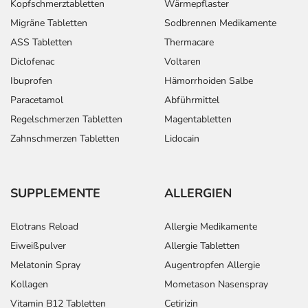
Kopfschmerztabletten
Wärmepflaster
Migräne Tabletten
Sodbrennen Medikamente
ASS Tabletten
Thermacare
Diclofenac
Voltaren
Ibuprofen
Hämorrhoiden Salbe
Paracetamol
Abführmittel
Regelschmerzen Tabletten
Magentabletten
Zahnschmerzen Tabletten
Lidocain
SUPPLEMENTE
ALLERGIEN
Elotrans Reload
Allergie Medikamente
Eiweißpulver
Allergie Tabletten
Melatonin Spray
Augentropfen Allergie
Kollagen
Mometason Nasenspray
Vitamin B12 Tabletten
Cetirizin