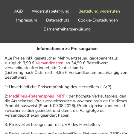
AGB
Widerrufsbelehrung
Bestellung widerrufen
Impressum
Datenschutz
Cookie-Einstellungen
Barrierefreiheitserklärung
Informationen zu Preisangaben
Alle Preise inkl. gesetzlicher Mehrwertsteuer, gegebenenfalls
zuzüglich 3,99 €
Versandkosten
, ab 34,99 € Bestellwert
versandkostenfrei innerhalb Deutschlands.
(Lieferung nach Österreich: 4,95 € Versandkosten unabhängig vom
Bestellwert)
1: Unverbindliche Preisempfehlung des Herstellers (UVP)
2:
MediPreis-Referenzpreis (MRP)
: der höchste Verkaufspreis, den
die Arzneimittel-Preisvergleichsseite www.medipreis.de für dieses
Produkt ausweist (Stand: 09.08.2026). Produktpreise können sich
zwischenzeitlich geändert und damit die Rangfolge der
Versandapotheken geändert haben.
3: Preisvorteil bezogen auf die UVP des Herstellers
4: Preisvorteil bezogen auf den MediPreis-Referenzpreis (MRP) für