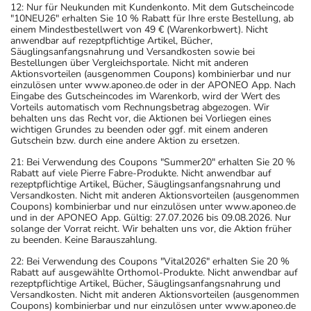
12: Nur für Neukunden mit Kundenkonto. Mit dem Gutscheincode
"10NEU26" erhalten Sie 10 % Rabatt für Ihre erste Bestellung, ab
einem Mindestbestellwert von 49 € (Warenkorbwert). Nicht
anwendbar auf rezeptpflichtige Artikel, Bücher,
Säuglingsanfangsnahrung und Versandkosten sowie bei
Bestellungen über Vergleichsportale. Nicht mit anderen
Aktionsvorteilen (ausgenommen Coupons) kombinierbar und nur
einzulösen unter www.aponeo.de oder in der APONEO App. Nach
Eingabe des Gutscheincodes im Warenkorb, wird der Wert des
Vorteils automatisch vom Rechnungsbetrag abgezogen. Wir
behalten uns das Recht vor, die Aktionen bei Vorliegen eines
wichtigen Grundes zu beenden oder ggf. mit einem anderen
Gutschein bzw. durch eine andere Aktion zu ersetzen.
21: Bei Verwendung des Coupons "Summer20" erhalten Sie 20 %
Rabatt auf viele Pierre Fabre-Produkte. Nicht anwendbar auf
rezeptpflichtige Artikel, Bücher, Säuglingsanfangsnahrung und
Versandkosten. Nicht mit anderen Aktionsvorteilen (ausgenommen
Coupons) kombinierbar und nur einzulösen unter www.aponeo.de
und in der APONEO App. Gültig: 27.07.2026 bis 09.08.2026. Nur
solange der Vorrat reicht. Wir behalten uns vor, die Aktion früher
zu beenden. Keine Barauszahlung.
22: Bei Verwendung des Coupons "Vital2026" erhalten Sie 20 %
Rabatt auf ausgewählte Orthomol-Produkte. Nicht anwendbar auf
rezeptpflichtige Artikel, Bücher, Säuglingsanfangsnahrung und
Versandkosten. Nicht mit anderen Aktionsvorteilen (ausgenommen
Coupons) kombinierbar und nur einzulösen unter www.aponeo.de