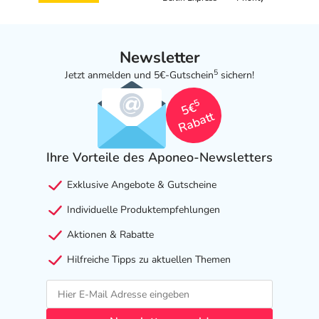
Natriumchlorid, Salzsäure 3,6 %, Wasser für
Injektionszwecke
Adresse des Anbieters/Herstellers
Newsletter
5
Köhler Pharma GmbH
Jetzt anmelden und 5€-Gutschein
sichern!
Neue Bergstr. 3-7
5
5€
64665 Alsbach-Hähnlein
Rabatt
Das
PDF des Beipackzettels
können Sie sich oben
herunterladen.
Ihre Vorteile des Aponeo-Newsletters
Exklusive Angebote & Gutscheine
Individuelle Produktempfehlungen
Aktionen & Rabatte
Hilfreiche Tipps zu aktuellen Themen