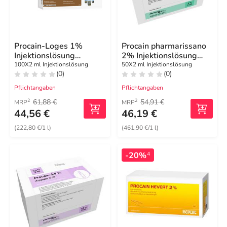
Procain-Loges 1%
Procain pharmarissano
Injektionslösung
2% Injektionslösung
Ampullen
Ampullen 2 ml
100X2 ml Injektionslösung
50X2 ml Injektionslösung
(0)
(0)
Pflichtangaben
Pflichtangaben
61,88 €
54,91 €
2
2
MRP
MRP
44,56 €
46,19 €
(222,80 €/1 l)
(461,90 €/1 l)
-20%
4