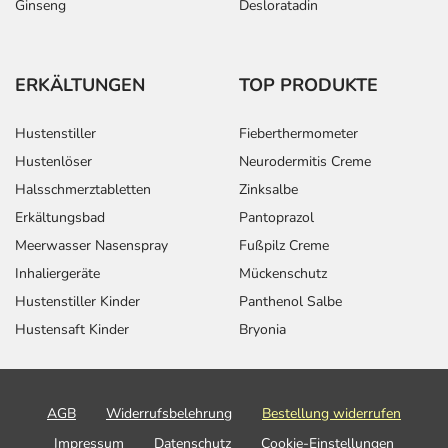
Ginseng
Desloratadin
ERKÄLTUNGEN
TOP PRODUKTE
Hustenstiller
Fieberthermometer
Hustenlöser
Neurodermitis Creme
Halsschmerztabletten
Zinksalbe
Erkältungsbad
Pantoprazol
Meerwasser Nasenspray
Fußpilz Creme
Inhaliergeräte
Mückenschutz
Hustenstiller Kinder
Panthenol Salbe
Hustensaft Kinder
Bryonia
AGB
Widerrufsbelehrung
Bestellung widerrufen
Impressum
Datenschutz
Cookie-Einstellungen