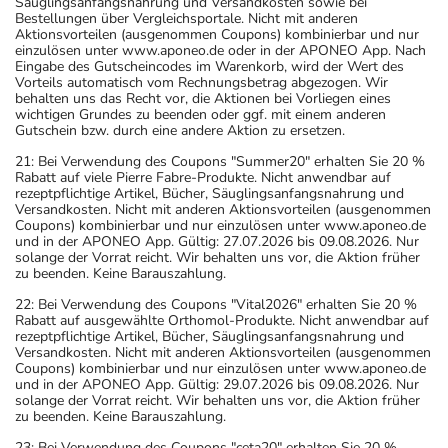
Säuglingsanfangsnahrung und Versandkosten sowie bei
Bestellungen über Vergleichsportale. Nicht mit anderen
Aktionsvorteilen (ausgenommen Coupons) kombinierbar und nur
einzulösen unter www.aponeo.de oder in der APONEO App. Nach
Eingabe des Gutscheincodes im Warenkorb, wird der Wert des
Vorteils automatisch vom Rechnungsbetrag abgezogen. Wir
behalten uns das Recht vor, die Aktionen bei Vorliegen eines
wichtigen Grundes zu beenden oder ggf. mit einem anderen
Gutschein bzw. durch eine andere Aktion zu ersetzen.
21: Bei Verwendung des Coupons "Summer20" erhalten Sie 20 %
Rabatt auf viele Pierre Fabre-Produkte. Nicht anwendbar auf
rezeptpflichtige Artikel, Bücher, Säuglingsanfangsnahrung und
Versandkosten. Nicht mit anderen Aktionsvorteilen (ausgenommen
Coupons) kombinierbar und nur einzulösen unter www.aponeo.de
und in der APONEO App. Gültig: 27.07.2026 bis 09.08.2026. Nur
solange der Vorrat reicht. Wir behalten uns vor, die Aktion früher
zu beenden. Keine Barauszahlung.
22: Bei Verwendung des Coupons "Vital2026" erhalten Sie 20 %
Rabatt auf ausgewählte Orthomol-Produkte. Nicht anwendbar auf
rezeptpflichtige Artikel, Bücher, Säuglingsanfangsnahrung und
Versandkosten. Nicht mit anderen Aktionsvorteilen (ausgenommen
Coupons) kombinierbar und nur einzulösen unter www.aponeo.de
und in der APONEO App. Gültig: 29.07.2026 bis 09.08.2026. Nur
solange der Vorrat reicht. Wir behalten uns vor, die Aktion früher
zu beenden. Keine Barauszahlung.
23: Bei Verwendung des Coupons "ceta20" erhalten Sie 20 %