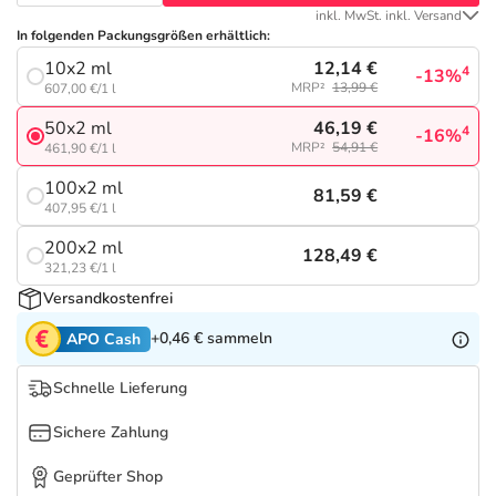
Refluthin, Lasea & Carmenthin Deals
Sport & Fitness
Täglich gut versorgt
inkl. MwSt. inkl. Versand
In folgenden Packungsgrößen erhältlich:
Salus Deals
Tierapotheke
12,14 €
10x2 ml
4
-13%
MRP²
13,99 €
607,00 €/1 l
46,19 €
50x2 ml
Vitamine & Mineralstoffe
4
-16%
MRP²
54,91 €
461,90 €/1 l
100x2 ml
Marken
81,59 €
407,95 €/1 l
200x2 ml
128,49 €
321,23 €/1 l
Versandkostenfrei
+0,46 €
sammeln
APO Cash
Schnelle Lieferung
Sichere Zahlung
Geprüfter Shop