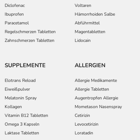
Diclofenac
Voltaren
Ibuprofen
Hämorrhoiden Salbe
Paracetamol
Abführmittel
Regelschmerzen Tabletten
Magentabletten
Zahnschmerzen Tabletten
Lidocain
SUPPLEMENTE
ALLERGIEN
Elotrans Reload
Allergie Medikamente
Eiweißpulver
Allergie Tabletten
Melatonin Spray
Augentropfen Allergie
Kollagen
Mometason Nasenspray
Vitamin B12 Tabletten
Cetirizin
Omega 3 Kapseln
Levocetirizin
Laktase Tabletten
Loratadin