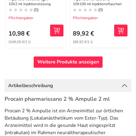
Ampullen
10X2 ml Injektionslösung
10X100 ml Injektionsflaschen
(0)
(0)
Pflichtangaben
Pflichtangaben
10,98 €
89,92 €
(549,00 €/1 l)
(89,92 €/1 l)
Weitere Produkte anzeigen
Artikelbeschreibung
Procain pharmarissano 2 % Ampulle 2 ml
Procain 2 % Ampulle ist ein Arzneimittel zur örtlichen
Betäubung (Lokalanästhetikum vom Ester-Typ). Das
Arzneimittel wird in die gesunde Haut eingespritzt
(intrakutan) im Rahmen neuraltherapeutischer