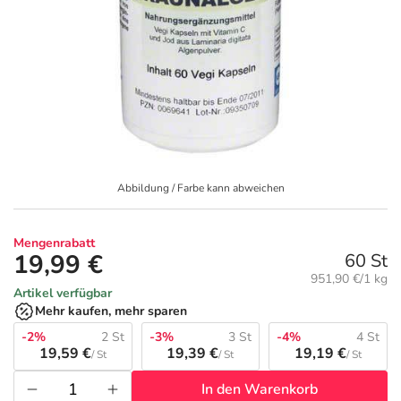
Geschenkideen
Fragen und Antworten
5% Extra Cash
Diabetes
Aktuelle Coupons
Kontakt
Avene & Ducray Deals
Körperpflege & Kosmetik
7
Ratgeber
Eucerin Deals
Liebe & Erotik
Summer SALE
Abbildung / Farbe kann abweichen
Beliebte Beiträge
Evolsin Deals
Mutter & Kind
Reiseapotheke
Mengenrabatt
E-Rezept einlösen
Frontline & Frontpro Deals
Nahrungsergänzung
Insektenschutz
19,99 €
60 St
Grundpreis:
951,90 €/1 kg
Artikel verfügbar
E-Rezept App
Nattermann Deals
Natur & Homöopathie
Sonnenpflege
Mehr kaufen, mehr sparen
-2%
2 St
-3%
3 St
-4%
4 St
R(h)ein Nutrition Deals
Sanitätshaus
Sommerpflege für Haar und Kopfhaut
19,59 €
19,39 €
19,19 €
/ St
/ St
/ St
In den Warenkorb