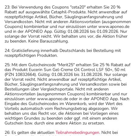
23: Bei Verwendung des Coupons "ceta20" erhalten Sie 20 %
Rabatt auf ausgewählte Cetaphil-Produkte. Nicht anwendbar auf
rezeptpflichtige Artikel, Bücher, Säuglingsanfangsnahrung und
Versandkosten. Nicht mit anderen Aktionsvorteilen (ausgenommen
Coupons) kombinierbar und nur einzulösen unter www.aponeo.de
und in der APONEO App. Gültig: 01.08.2026 bis 01.09.2026. Nur
solange der Vorrat reicht. Wir behalten uns vor, die Aktion früher
zu beenden. Keine Barauszahlung.
24: Gratislieferung innerhalb Deutschlands bei Bestellung mit
rezeptpflichtigen Produkten.
25: Mit dem Gutscheincode "Merit25" erhalten Sie 25 % Rabatt auf
das Produkt Eucerin Sun Gel-Creme Oil Control LSF 50+, 50 ml
(PZN 10832664). Gültig: 01.08.2026 bis 31.08.2026. Nur solange
der Vorrat reicht. Nicht anwendbar auf rezeptpflichtige Artikel,
Bücher, Säuglingsanfangsnahrung und Versandkosten sowie bei
Bestellungen über Vergleichsportale. Nicht mit anderen
Aktionsvorteilen (ausgenommen Coupons) kombinierbar und nur
einzulösen unter www.aponeo.de oder in der APONEO App. Nach
Eingabe des Gutscheincodes im Warenkorb, wird der Wert des
Vorteils automatisch vom Rechnungsbetrag abgezogen. Wir
behalten uns das Recht vor, die Aktionen bei Vorliegen eines
wichtigen Grundes zu beenden oder ggf. mit einem anderen
Gutschein bzw. durch eine andere Aktion zu ersetzen.
26: Es gelten die aktuellen
Teilnahmebedingungen
. Nicht bei