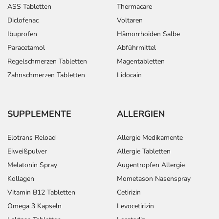
ASS Tabletten
Thermacare
Diclofenac
Voltaren
Ibuprofen
Hämorrhoiden Salbe
Paracetamol
Abführmittel
Regelschmerzen Tabletten
Magentabletten
Zahnschmerzen Tabletten
Lidocain
SUPPLEMENTE
ALLERGIEN
Elotrans Reload
Allergie Medikamente
Eiweißpulver
Allergie Tabletten
Melatonin Spray
Augentropfen Allergie
Kollagen
Mometason Nasenspray
Vitamin B12 Tabletten
Cetirizin
Omega 3 Kapseln
Levocetirizin