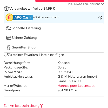
Refluthin, Lasea & Carmenthin Deals
Sport & Fitness
Täglich gut versorgt
inkl. MwSt. zzgl. Versand
Versandkostenfrei ab 34,99 €
Salus Deals
Tierapotheke
+0,20 €
sammeln
APO Cash
Vitamine & Mineralstoffe
Schnelle Lieferung
Sichere Zahlung
Marken
Geprüfter Shop
Zu meiner Favoriten-Liste hinzufügen
Darreichungsform:
Kapseln
Packungsgröße:
60 St
PZN/Art.Nr.:
00069641
Anbieter/Hersteller:
G & M Naturwaren Import
GmbH & Co. KG
Marke/Präparat:
Hannes pure Lebenslust
Grundpreis:
951,90 €/1 kg
Zur Artikelbeschreibung