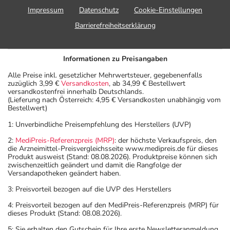
Impressum
Datenschutz
Cookie-Einstellungen
Barrierefreiheitserklärung
Informationen zu Preisangaben
Alle Preise inkl. gesetzlicher Mehrwertsteuer, gegebenenfalls
zuzüglich 3,99 €
Versandkosten
, ab 34,99 € Bestellwert
versandkostenfrei innerhalb Deutschlands.
(Lieferung nach Österreich: 4,95 € Versandkosten unabhängig vom
Bestellwert)
1: Unverbindliche Preisempfehlung des Herstellers (UVP)
2:
MediPreis-Referenzpreis (MRP)
: der höchste Verkaufspreis, den
die Arzneimittel-Preisvergleichsseite www.medipreis.de für dieses
Produkt ausweist (Stand: 08.08.2026). Produktpreise können sich
zwischenzeitlich geändert und damit die Rangfolge der
Versandapotheken geändert haben.
3: Preisvorteil bezogen auf die UVP des Herstellers
4: Preisvorteil bezogen auf den MediPreis-Referenzpreis (MRP) für
dieses Produkt (Stand: 08.08.2026).
5: Sie erhalten den Gutschein für Ihre erste Newsletteranmeldung.