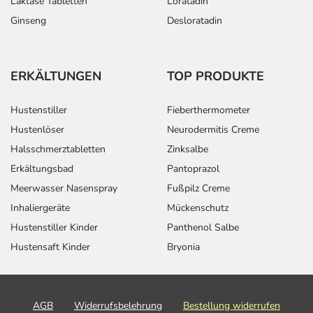
Laktase Tabletten
Loratadin
Ginseng
Desloratadin
ERKÄLTUNGEN
TOP PRODUKTE
Hustenstiller
Fieberthermometer
Hustenlöser
Neurodermitis Creme
Halsschmerztabletten
Zinksalbe
Erkältungsbad
Pantoprazol
Meerwasser Nasenspray
Fußpilz Creme
Inhaliergeräte
Mückenschutz
Hustenstiller Kinder
Panthenol Salbe
Hustensaft Kinder
Bryonia
AGB
Widerrufsbelehrung
Bestellung widerrufen