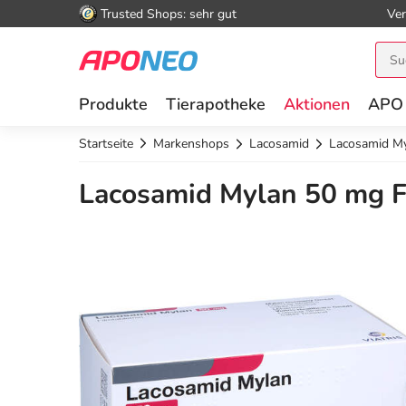
Trusted Shops: sehr gut
Ver
Produkte
Tierapotheke
Aktionen
APO
Startseite
Markenshops
Lacosamid
Lacosamid My
Lacosamid Mylan 50 mg Fi