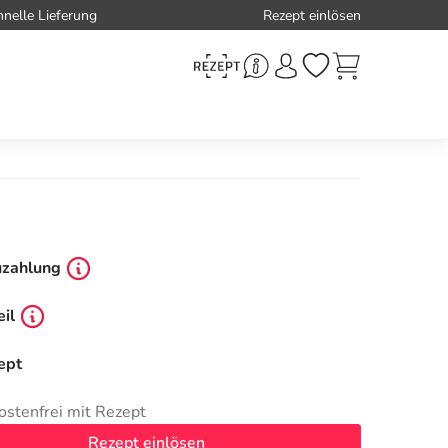
hnelle Lieferung
Rezept einlösen
uzahlung
il
ept
ostenfrei mit Rezept
Rezept einlösen