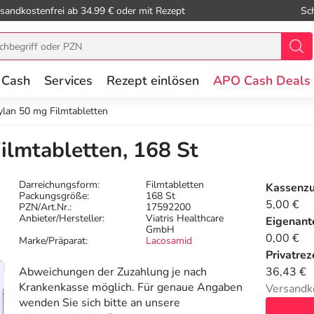
sandkostenfrei ab 34.99 € oder mit Rezept
Sc
 Cash
Services
Rezept einlösen
APO Cash Deals
lan 50 mg Filmtabletten
lmtabletten, 168 St
Darreichungsform:
Filmtabletten
Kassenz
Packungsgröße:
168 St
5,00 €
PZN/Art.Nr.:
17592200
Anbieter/Hersteller:
Viatris Healthcare
Eigenante
GmbH
0,00 €
Marke/Präparat:
Lacosamid
Privatrez
Abweichungen der Zuzahlung je nach
36,43 €
Krankenkasse möglich. Für genaue Angaben
Versandk
wenden Sie sich bitte an unsere