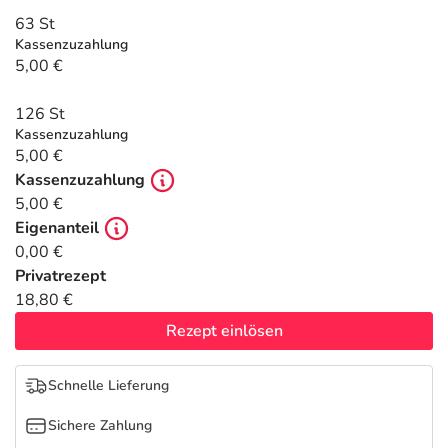
Refluthin, Lasea & Carmenthin Deals
Sport & Fitness
Täglich gut versorgt
63 St
Kassenzuzahlung
Salus Deals
Tierapotheke
5,00 €
126 St
Vitamine & Mineralstoffe
Kassenzuzahlung
5,00 €
Marken
Kassenzuzahlung
5,00 €
Eigenanteil
0,00 €
Privatrezept
18,80 €
Rezept einlösen
Schnelle Lieferung
Sichere Zahlung