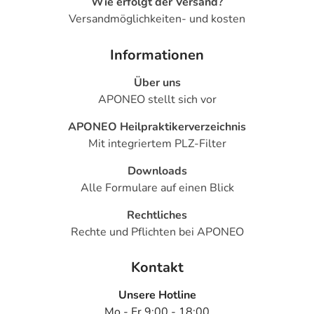
Wie erfolgt der Versand?
- Epilepsie
Versandmöglichkeiten- und kosten
- Chorea minor
- Nierenerkrankungen
Informationen
- Myome
- Leberentzündung
Über uns
- Lebervergrößerung
APONEO stellt sich vor
- Gelbsucht
- Stauung der Gallenflüssigkeit, wenn z.B. die
APONEO Heilpraktikerverzeichnis
Gallenwege verstopft sind.
Mit integriertem PLZ-Filter
- Erkrankungen der Gallenblase
Downloads
- Porphyrie
Alle Formulare auf einen Blick
- Otosklerose (Erkrankung mit Verknöcherung der
Gehörknöchelchen)
Rechtliches
- Lupus erythematodes
Rechte und Pflichten bei APONEO
Welche Altersgruppe ist zu beachten?
Kontakt
- Erwachsene ab 35 Jahren: Das Arzneimittel ist mit
besonderer Vorsicht anzuwenden.
Unsere Hotline
Mo - Fr 9:00 - 18:00