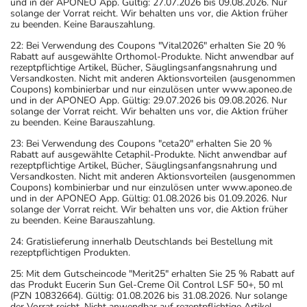
und in der APONEO App. Gültig: 27.07.2026 bis 09.08.2026. Nur
Aufbewahrung
solange der Vorrat reicht. Wir behalten uns vor, die Aktion früher
zu beenden. Keine Barauszahlung.
Wichtige Hinweise
22: Bei Verwendung des Coupons "Vital2026" erhalten Sie 20 %
Rabatt auf ausgewählte Orthomol-Produkte. Nicht anwendbar auf
Was sollten Sie beachten?
rezeptpflichtige Artikel, Bücher, Säuglingsanfangsnahrung und
- Vorsicht bei Allergie gegen Polyethylenglykol(PEG)-
Versandkosten. Nicht mit anderen Aktionsvorteilen (ausgenommen
Coupons) kombinierbar und nur einzulösen unter www.aponeo.de
haltige Stoffe!
und in der APONEO App. Gültig: 29.07.2026 bis 09.08.2026. Nur
- Vorsicht bei Allergie gegen Hülsenfrüchte wie
solange der Vorrat reicht. Wir behalten uns vor, die Aktion früher
zu beenden. Keine Barauszahlung.
Sojabohnen, Erdnüsse, Linsen und weitere!
- Vorsicht bei Allergie gegen Farbstoffe (z.B. Indigocarmin
23: Bei Verwendung des Coupons "ceta20" erhalten Sie 20 %
Rabatt auf ausgewählte Cetaphil-Produkte. Nicht anwendbar auf
mit der E-Nummer E 132)!
rezeptpflichtige Artikel, Bücher, Säuglingsanfangsnahrung und
- Vorsicht bei Allergie gegen Farbstoffe (z.B. Tartrazin (E
Versandkosten. Nicht mit anderen Aktionsvorteilen (ausgenommen
Coupons) kombinierbar und nur einzulösen unter www.aponeo.de
102), Gelborange S (E 110), Azorubin (E 122), Amaranth
und in der APONEO App. Gültig: 01.08.2026 bis 01.09.2026. Nur
(E 123) und Ponceau 4R (E 124)).
solange der Vorrat reicht. Wir behalten uns vor, die Aktion früher
zu beenden. Keine Barauszahlung.
- Vorsicht bei einer Unverträglichkeit gegenüber Lactose.
Wenn Sie eine Diabetes-Diät einhalten müssen, sollten
24: Gratislieferung innerhalb Deutschlands bei Bestellung mit
rezeptpflichtigen Produkten.
Sie den Zuckergehalt berücksichtigen.
- Vorsicht bei Allergie gegen Erdnüsse und Soja.
25: Mit dem Gutscheincode "Merit25" erhalten Sie 25 % Rabatt auf
das Produkt Eucerin Sun Gel-Creme Oil Control LSF 50+, 50 ml
- Es kann Arzneimittel geben, mit denen
(PZN 10832664). Gültig: 01.08.2026 bis 31.08.2026. Nur solange
der Vorrat reicht. Nicht anwendbar auf rezeptpflichtige Artikel,