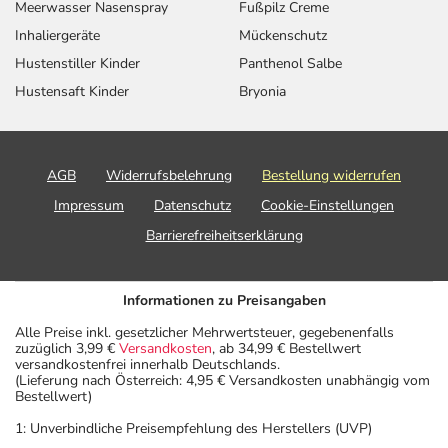
Meerwasser Nasenspray
Fußpilz Creme
einem von 1.000 behandelten Patienten auftreten.
Inhaliergeräte
Mückenschutz
Dosierung
Hustenstiller Kinder
Panthenol Salbe
Hustensaft Kinder
Bryonia
Text
Personen
Einzeldosis
Gesamtdosis
Allgemeine
Mädchen
1 Tablette
1-mal täglich
Dosierempfehlung
und
AGB
Widerrufsbelehrung
Bestellung widerrufen
(1.-21. Tag):
Frauen
Impressum
Datenschutz
Cookie-Einstellungen
Barrierefreiheitserklärung
Informationen zu Preisangaben
Anwendungshinweise
Alle Preise inkl. gesetzlicher Mehrwertsteuer, gegebenenfalls
zuzüglich 3,99 €
Versandkosten
, ab 34,99 € Bestellwert
Die Gesamtdosis sollte nicht ohne Rücksprache mit
versandkostenfrei innerhalb Deutschlands.
einem Arzt oder Apotheker überschritten werden.
(Lieferung nach Österreich: 4,95 € Versandkosten unabhängig vom
Bestellwert)
Art der Anwendung?
1: Unverbindliche Preisempfehlung des Herstellers (UVP)