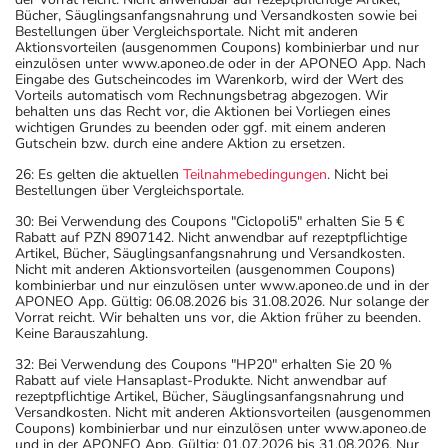
Wechselwirkungen auftreten. Sie sollten deswegen
Bücher, Säuglingsanfangsnahrung und Versandkosten sowie bei
generell vor der Behandlung mit einem neuen
Bestellungen über Vergleichsportale. Nicht mit anderen
Arzneimittel jedes andere, das Sie bereits anwenden,
Aktionsvorteilen (ausgenommen Coupons) kombinierbar und nur
einzulösen unter www.aponeo.de oder in der APONEO App. Nach
dem Arzt oder Apotheker angeben. Das gilt auch für
Eingabe des Gutscheincodes im Warenkorb, wird der Wert des
Arzneimittel, die Sie selbst kaufen, nur gelegentlich
Vorteils automatisch vom Rechnungsbetrag abgezogen. Wir
behalten uns das Recht vor, die Aktionen bei Vorliegen eines
anwenden oder deren Anwendung schon einige Zeit
wichtigen Grundes zu beenden oder ggf. mit einem anderen
zurückliegt.
Gutschein bzw. durch eine andere Aktion zu ersetzen.
Bitte verwenden Sie dieses Arzneimittel nicht mehr nach
26: Es gelten die aktuellen
Teilnahmebedingungen
. Nicht bei
Bestellungen über Vergleichsportale.
dem auf der Packung oder der Umverpackung
angegebenen Verfallsdatum. Das Verfallsdatum bezieht
30: Bei Verwendung des Coupons "Ciclopoli5" erhalten Sie 5 €
Rabatt auf PZN 8907142. Nicht anwendbar auf rezeptpflichtige
sich auf den letzten Tag des angegebenen Monats.
Artikel, Bücher, Säuglingsanfangsnahrung und Versandkosten.
Nicht mit anderen Aktionsvorteilen (ausgenommen Coupons)
kombinierbar und nur einzulösen unter www.aponeo.de und in der
APONEO App. Gültig: 06.08.2026 bis 31.08.2026. Nur solange der
Vorrat reicht. Wir behalten uns vor, die Aktion früher zu beenden.
Keine Barauszahlung.
32: Bei Verwendung des Coupons "HP20" erhalten Sie 20 %
Rabatt auf viele Hansaplast-Produkte. Nicht anwendbar auf
rezeptpflichtige Artikel, Bücher, Säuglingsanfangsnahrung und
Versandkosten. Nicht mit anderen Aktionsvorteilen (ausgenommen
Coupons) kombinierbar und nur einzulösen unter www.aponeo.de
und in der APONEO App. Gültig: 01.07.2026 bis 31.08.2026. Nur