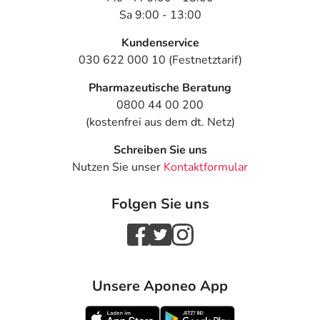
Was ist mit Schwangerschaft und Stillzeit?
Sa 9:00 - 13:00
- Schwangerschaft: Das Arzneimittel darf nicht
Kundenservice
angewendet werden.
030 622 000 10 (Festnetztarif)
- Stillzeit: Von einer Anwendung wird nach derzeitigen
Erkenntnissen abgeraten. Eventuell ist ein Abstillen in
Pharmazeutische Beratung
Erwägung zu ziehen.
0800 44 00 200
(kostenfrei aus dem dt. Netz)
Ist Ihnen das Arzneimittel trotz einer Gegenanzeige
verordnet worden, sprechen Sie mit Ihrem Arzt oder
Schreiben Sie uns
Apotheker. Der therapeutische Nutzen kann höher sein,
Nutzen Sie unser
Kontaktformular
als das Risiko, das die Anwendung bei einer
Gegenanzeige in sich birgt.
Folgen Sie uns
Nebenwirkungen
Welche unerwünschten Wirkungen können auftreten?
Unsere Aponeo App
- Magen-Darm-Beschwerden, wie:
- Übelkeit