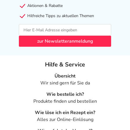
- Bösartige geschlechtshormonabhängige Tumore
Aktionen & Rabatte
- Blutungen im Vaginalbereich, deren Ursache ungeklärt
ist
Hilfreiche Tipps zu aktuellen Themen
- Ausbleiben der Regelblutung, deren Ursache ungeklärt
ist
zur Newsletteranmeldung
Unter Umständen - sprechen Sie hierzu mit Ihrem Arzt
oder Apotheker:
- Entzündliche Darmerkrankungen, wie:
- Morbus Crohn
Hilfe & Service
- Colitis ulcerosa
Übersicht
- Übergewicht
Wir sind gern für Sie da
- Bluthochdruck
- Venenentzündung
Wie bestelle ich?
- Varizen (Krampfadern)
Produkte finden und bestellen
- Sichelzellenanämie (erblich bedingte
Blutbildveränderung)
Wie löse ich ein Rezept ein?
- Hämolytisch-urämisches-Syndrom
Alles zur Online-Einlösung
- Depressionen