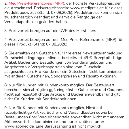
Nehmen Sie das Arzneimittel mit Flüssigkeit (z.B. 1 Glas
2:
MediPreis-Referenzpreis (MRP)
: der höchste Verkaufspreis, den
Wasser) ein.
die Arzneimittel-Preisvergleichsseite www.medipreis.de für dieses
Produkt ausweist (Stand: 07.08.2026). Produktpreise können sich
zwischenzeitlich geändert und damit die Rangfolge der
Dauer der Anwendung?
Versandapotheken geändert haben.
Einnahmezyklus: Täglich 1 Tablette für 21 aufeinander
3: Preisvorteil bezogen auf die UVP des Herstellers
folgende Tage, anschließend 7 Tage Einnahmepause. Der
4: Preisvorteil bezogen auf den MediPreis-Referenzpreis (MRP) für
Empfängnisschutz besteht auch während der 7-tägigen
dieses Produkt (Stand: 07.08.2026).
Einnahmepausen. Dieser Einnahmezyklus wird
5: Sie erhalten den Gutschein für Ihre erste Newsletteranmeldung.
wiederholt, solange eine hormonale Behandlung oder
Gutscheinbedingungen: Mindestbestellwert 49 €. Rezeptpflichtige
Artikel, Bücher und Bestellungen von Sonderangeboten und
Empfängnisverhütung erwünscht ist.
Angeboten via Vergleichsportalen sind vom Gutschein
Prinzipiell ist die Dauer der Anwendung zeitlich nicht
ausgeschlossen. Pro Kunde nur ein Gutschein. Nicht kombinierbar
mit anderen Gutscheinen, Sonderpreisen und Rabatt-Aktionen.
begrenzt, das Arzneimittel kann daher längerfristig
angewendet werden.
8: Nur für Kunden mit Kundenkonto möglich. Der Bestellwert
berechnet sich abzüglich ggf. eingelöster Gutscheine und Coupons.
Nicht auf rezeptpflichtige Artikel und Bücher anwendbar und gilt
Überdosierung?
nicht für Kunden mit Sonderkonditionen.
Bei einer Überdosierung kann es zu Übelkeit, Erbrechen
9: Nur für Kunden mit Kundenkonto möglich. Nicht auf
und vaginalen Blutungen kommen. Setzen Sie sich bei
rezeptpflichtige Artikel, Bücher und Versandkosten sowie bei
Bestellungen über Vergleichsportale anwendbar. Nicht mit anderen
dem Verdacht auf eine Überdosierung umgehend mit
Aktionsvorteilen kombinierbar und nur einzulösen unter
einem Arzt in Verbindung.
www.aponeo.de. Eine Barauszahlung ist nicht möglich.