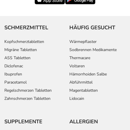
- Erbrechen
- Durchfälle
- Bauchschmerzen
- Blähungen
SCHMERZMITTEL
HÄUFIG GESUCHT
- Appetitsteigerung
- Appetitlosigkeit
Kopfschmerztabletten
Wärmepflaster
- Gewichtszunahme
Migräne Tabletten
Sodbrennen Medikamente
- Gewichtsverlust
- Schwindel
ASS Tabletten
Thermacare
- Benommenheit
Diclofenac
Voltaren
- Depressionen
Ibuprofen
Hämorrhoiden Salbe
- Nervosität
Paracetamol
Abführmittel
- Augenbeschwerden
Regelschmerzen Tabletten
Magentabletten
- Überempfindlichkeitsreaktionen der Haut, wie:
Zahnschmerzen Tabletten
Lidocain
- Hautausschlag
- Akne
- Chloasma (Pigmentflecken)
- Haarausfall
SUPPLEMENTE
ALLERGIEN
- Haarwuchs, verstärkter