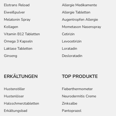
- Bluthochdruck
Elotrans Reload
Allergie Medikamente
- Ödeme (Wassereinlagerungen)
Eiweißpulver
Allergie Tabletten
- Anstieg der Blutfettwerte (Cholesterin, Triglyceride)
Melatonin Spray
Augentropfen Allergie
- Infektionen der Scheide
Kollagen
Mometason Nasenspray
- Brustschmerzen
Vitamin B12 Tabletten
Cetirizin
- Schmerzhafte Regelblutung (Dysmenorrhoe)
- Menstruationsstörung
Omega 3 Kapseln
Levocetirizin
- Änderungen der Libido (Änderung der Lust zum
Laktase Tabletten
Loratadin
Geschlechtsverkehr)
Ginseng
Desloratadin
- Kopfschmerzen
- Migräne
- Nesselausschlag (Urtikaria)
ERKÄLTUNGEN
TOP PRODUKTE
Bemerken Sie eine Befindlichkeitsstörung oder
Hustenstiller
Fieberthermometer
Veränderung während der Behandlung, wenden Sie sich
Hustenlöser
Neurodermitis Creme
an Ihren Arzt oder Apotheker.
Halsschmerztabletten
Zinksalbe
Für die Information an dieser Stelle werden vor allem
Erkältungsbad
Pantoprazol
Nebenwirkungen berücksichtigt, die bei mindestens