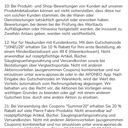
10: Bei Produkt- und Shop-Bewertungen von Kunden auf unseren
Einnahme vergessen?
Produktdetailseiten können wir nicht sicherstellen, dass diese nur
von solchen Kunden stammen, die die Waren oder
Bei einer einmaligen vergessenen Einnahme sollte eine
Dienstleistungen tatsächlich genutzt oder erworben haben.
zweite Einnahme innerhalb von 12 Stunden erfolgen. Ist
Bewertungen, bei denen bei der Prüfung des Wortlauts
Auffälligkeiten oder Hinweise festgestellt werden, die insoweit zu
dies nicht möglich, treffen Sie zusätzliche
Zweifeln Anlass geben, werden nicht veröffentlicht.
empfängnisverhütende Maßnahmen, z.B. Kondome und
12: Nur für Neukunden mit Kundenkonto. Mit dem Gutscheincode
fragen Sie Ihren Arzt oder Apotheker.
"10NEU26" erhalten Sie 10 % Rabatt für Ihre erste Bestellung, ab
einem Mindestbestellwert von 49 € (Warenkorbwert). Nicht
anwendbar auf rezeptpflichtige Artikel, Bücher,
Generell gilt: Achten Sie vor allem bei Säuglingen,
Säuglingsanfangsnahrung und Versandkosten sowie bei
Kleinkindern und älteren Menschen auf eine
Bestellungen über Vergleichsportale. Nicht mit anderen
Aktionsvorteilen (ausgenommen Coupons) kombinierbar und nur
gewissenhafte Dosierung. Im Zweifelsfalle fragen Sie
einzulösen unter www.aponeo.de oder in der APONEO App. Nach
Ihren Arzt oder Apotheker nach etwaigen Auswirkungen
Eingabe des Gutscheincodes im Warenkorb, wird der Wert des
Vorteils automatisch vom Rechnungsbetrag abgezogen. Wir
oder Vorsichtsmaßnahmen.
behalten uns das Recht vor, die Aktionen bei Vorliegen eines
wichtigen Grundes zu beenden oder ggf. mit einem anderen
Gutschein bzw. durch eine andere Aktion zu ersetzen.
Eine vom Arzt verordnete Dosierung kann von den
Angaben der Packungsbeilage abweichen. Da der Arzt sie
21: Bei Verwendung des Coupons "Summer20" erhalten Sie 20 %
Rabatt auf viele Pierre Fabre-Produkte. Nicht anwendbar auf
individuell abstimmt, sollten Sie das Arzneimittel daher
rezeptpflichtige Artikel, Bücher, Säuglingsanfangsnahrung und
nach seinen Anweisungen anwenden.
Versandkosten. Nicht mit anderen Aktionsvorteilen (ausgenommen
Coupons) kombinierbar und nur einzulösen unter www.aponeo.de