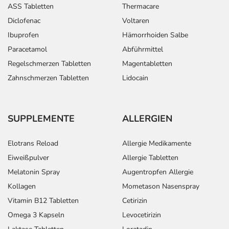
ASS Tabletten
Thermacare
Diclofenac
Voltaren
Ibuprofen
Hämorrhoiden Salbe
Paracetamol
Abführmittel
Regelschmerzen Tabletten
Magentabletten
Zahnschmerzen Tabletten
Lidocain
SUPPLEMENTE
ALLERGIEN
Elotrans Reload
Allergie Medikamente
Eiweißpulver
Allergie Tabletten
Melatonin Spray
Augentropfen Allergie
Kollagen
Mometason Nasenspray
Vitamin B12 Tabletten
Cetirizin
Omega 3 Kapseln
Levocetirizin