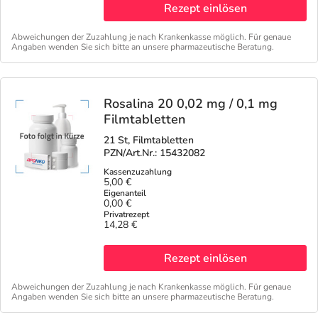
Refluthin, Lasea & Carmenthin Deals
Sport & Fitness
Täglich gut versorgt
Rezept einlösen
Abweichungen der Zuzahlung je nach Krankenkasse möglich. Für genaue
Salus Deals
Tierapotheke
Angaben wenden Sie sich bitte an unsere pharmazeutische Beratung.
Vitamine & Mineralstoffe
Rosalina 20 0,02 mg / 0,1 mg
Filmtabletten
Marken
21 St, Filmtabletten
PZN/Art.Nr.: 15432082
5,00 €
0,00 €
14,28 €
Rezept einlösen
Abweichungen der Zuzahlung je nach Krankenkasse möglich. Für genaue
Angaben wenden Sie sich bitte an unsere pharmazeutische Beratung.