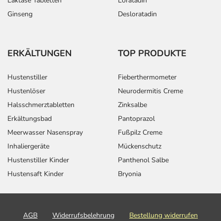
Laktase Tabletten
Loratadin
Ginseng
Desloratadin
ERKÄLTUNGEN
TOP PRODUKTE
Hustenstiller
Fieberthermometer
Hustenlöser
Neurodermitis Creme
Halsschmerztabletten
Zinksalbe
Erkältungsbad
Pantoprazol
Meerwasser Nasenspray
Fußpilz Creme
Inhaliergeräte
Mückenschutz
Hustenstiller Kinder
Panthenol Salbe
Hustensaft Kinder
Bryonia
AGB
Widerrufsbelehrung
Bestellung widerrufen