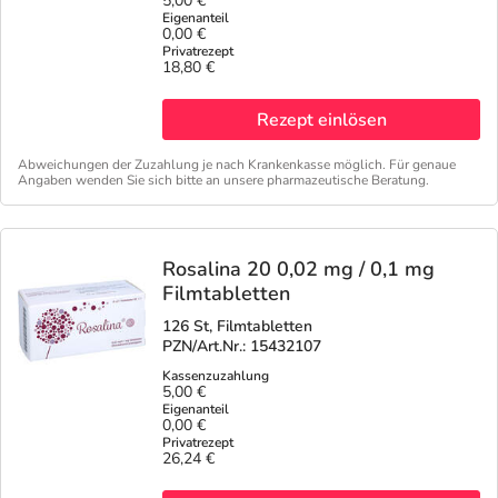
5,00 €
0,00 €
Geschenkideen
Fragen und Antworten
5% Extra Cash
Diabetes
18,80 €
Aktuelle Coupons
Kontakt
Avene & Ducray Deals
Körperpflege & Kosmetik
7
Rezept einlösen
Abweichungen der Zuzahlung je nach Krankenkasse möglich. Für genaue
Ratgeber
Eucerin Deals
Liebe & Erotik
Summer SALE
Angaben wenden Sie sich bitte an unsere pharmazeutische Beratung.
Beliebte Beiträge
Evolsin Deals
Mutter & Kind
Reiseapotheke
Rosalina 20 0,02 mg / 0,1 mg
Filmtabletten
E-Rezept einlösen
Frontline & Frontpro Deals
Nahrungsergänzung
Insektenschutz
126 St, Filmtabletten
PZN/Art.Nr.: 15432107
E-Rezept App
Nattermann Deals
Natur & Homöopathie
Sonnenpflege
5,00 €
0,00 €
R(h)ein Nutrition Deals
Sanitätshaus
Sommerpflege für Haar und Kopfhaut
26,24 €