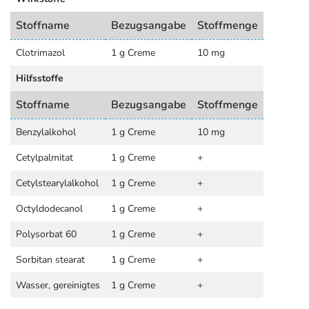
Stoffname
Bezugsangabe
Stoffmenge
Clotrimazol
1 g Creme
10 mg
Hilfsstoffe
Stoffname
Bezugsangabe
Stoffmenge
Benzylalkohol
1 g Creme
10 mg
Cetylpalmitat
1 g Creme
+
Cetylstearylalkohol
1 g Creme
+
Octyldodecanol
1 g Creme
+
Polysorbat 60
1 g Creme
+
Sorbitan stearat
1 g Creme
+
Wasser, gereinigtes
1 g Creme
+