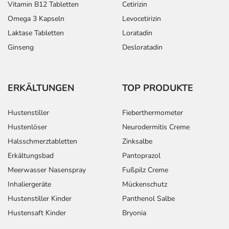
Vitamin B12 Tabletten
Cetirizin
Omega 3 Kapseln
Levocetirizin
Laktase Tabletten
Loratadin
Ginseng
Desloratadin
ERKÄLTUNGEN
TOP PRODUKTE
Hustenstiller
Fieberthermometer
Hustenlöser
Neurodermitis Creme
Halsschmerztabletten
Zinksalbe
Erkältungsbad
Pantoprazol
Meerwasser Nasenspray
Fußpilz Creme
Inhaliergeräte
Mückenschutz
Hustenstiller Kinder
Panthenol Salbe
Hustensaft Kinder
Bryonia