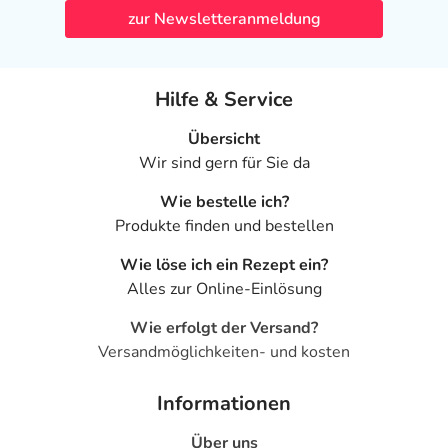
einem Arzt oder Apotheker überschritten werden.
zur Newsletteranmeldung
Art der Anwendung?
Bringen Sie das Arzneimittel in die Scheide ein.
Hilfe & Service
Verwenden Sie dazu den Applikator.
Oder: Tragen Sie das Arzneimittel auf die betroffene(n)
Übersicht
Hautstelle(n) auf. Zur Vermeidung einer möglichen
Wir sind gern für Sie da
Reinfektion sollte gleichzeitig der Partner / die Partnerin
Wie bestelle ich?
ärztlich untersucht und gegebenenfalls behandelt
Produkte finden und bestellen
werden.
Wie löse ich ein Rezept ein?
Dauer der Anwendung?
Alles zur Online-Einlösung
Die Anwendungsdauer sollte 6 Tage betragen.
Wie erfolgt der Versand?
Versandmöglichkeiten- und kosten
Überdosierung?
Es sind keine Überdosierungserscheinungen bekannt. Im
Informationen
Zweifelsfall wenden Sie sich an Ihren Arzt.
Über uns