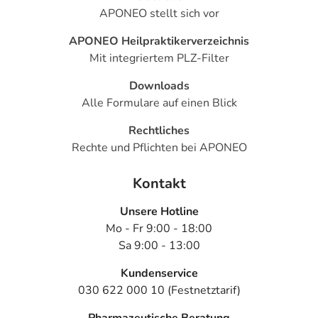
Generell gilt: Achten Sie vor allem bei Säuglingen,
APONEO stellt sich vor
Kleinkindern und älteren Menschen auf eine
gewissenhafte Dosierung. Im Zweifelsfalle fragen Sie
APONEO Heilpraktikerverzeichnis
Ihren Arzt oder Apotheker nach etwaigen Auswirkungen
Mit integriertem PLZ-Filter
oder Vorsichtsmaßnahmen.
Downloads
Alle Formulare auf einen Blick
Eine vom Arzt verordnete Dosierung kann von den
Angaben der Packungsbeilage abweichen. Da der Arzt sie
Rechtliches
individuell abstimmt, sollten Sie das Arzneimittel daher
Rechte und Pflichten bei APONEO
nach seinen Anweisungen anwenden.
Aufbewahrung
Kontakt
Aufbewahrung
Unsere Hotline
Mo - Fr 9:00 - 18:00
Lagerung vor Anbruch
Sa 9:00 - 13:00
Das Arzneimittel muss vor Hitze geschützt aufbewahrt
Kundenservice
werden.
030 622 000 10 (Festnetztarif)
Aufbewahrung nach Anbruch oder Zubereitung
Das Arzneimittel darf nach Anbruch/Zubereitung