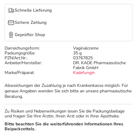
Refluthin, Lasea & Carmenthin Deals
Sport & Fitness
Täglich gut versorgt
Schnelle Lieferung
Salus Deals
Tierapotheke
Sichere Zahlung
Geprüfter Shop
Vitamine & Mineralstoffe
Darreichungsform:
Vaginalcreme
Packungsgröße:
35 g
Marken
PZN/Art.Nr.:
03767825
Anbieter/Hersteller:
DR. KADE Pharmazeutische
Fabrik GmbH
Marke/Präparat:
Kadefungin
Abweichungen der Zuzahlung je nach Krankenkasse möglich. Für
genaue Angaben wenden Sie sich bitte an unsere pharmazeutische
Beratung.
Zu Risiken und Nebenwirkungen lesen Sie die Packungsbeilage
und fragen Sie Ihre Ärztin, Ihren Arzt oder in Ihrer Apotheke.
Bitte beachten Sie die weiterführenden Informationen Ihres
Beipackzettels.