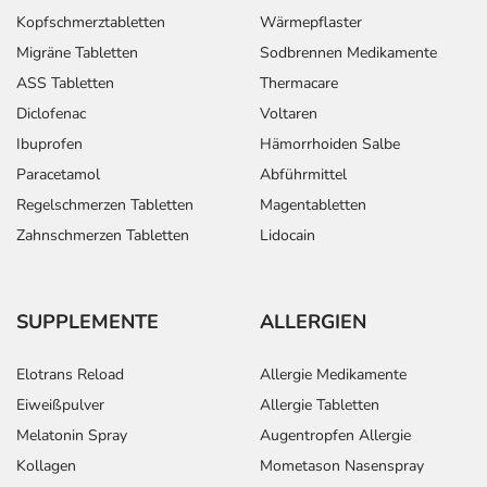
Arzneimittel jedes andere, das Sie bereits anwenden,
Kopfschmerztabletten
Wärmepflaster
dem Arzt oder Apotheker angeben. Das gilt auch für
Migräne Tabletten
Sodbrennen Medikamente
Arzneimittel, die Sie selbst kaufen, nur gelegentlich
ASS Tabletten
Thermacare
anwenden oder deren Anwendung schon einige Zeit
Diclofenac
Voltaren
zurückliegt.
Ibuprofen
Hämorrhoiden Salbe
Bitte verwenden Sie dieses Arzneimittel nicht mehr nach
dem auf der Packung oder der Umverpackung
Paracetamol
Abführmittel
angegebenen Verfallsdatum. Das Verfallsdatum bezieht
Regelschmerzen Tabletten
Magentabletten
sich auf den letzten Tag des angegebenen Monats.
Zahnschmerzen Tabletten
Lidocain
SUPPLEMENTE
ALLERGIEN
Elotrans Reload
Allergie Medikamente
Eiweißpulver
Allergie Tabletten
Melatonin Spray
Augentropfen Allergie
Kollagen
Mometason Nasenspray