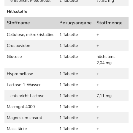
entspricht Metoprolol
1 Tablette
77,82 mg
Hilfsstoffe
Stoffname
Bezugsangabe
Stoffmenge
Cellulose, mikrokristalline
1 Tablette
+
Crospovidon
1 Tablette
+
Glucose
1 Tablette
höchstens
2,04 mg
Hypromellose
1 Tablette
+
Lactose-1-Wasser
1 Tablette
+
entspricht Lactose
1 Tablette
7,11 mg
Macrogol 4000
1 Tablette
+
Magnesium stearat
1 Tablette
+
Maisstärke
1 Tablette
+