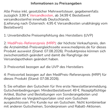
Herzsyndrom:
Informationen zu Preisangaben
Alle Preise inkl. gesetzlicher Mehrwertsteuer, gegebenenfalls
Herzrhythmusstörungen
Erwachsene
1/2-2
1-mal tägl
zuzüglich 3,99 €
Versandkosten
, ab 34,99 € Bestellwert
mit beschleunigtem
Tabletten
versandkostenfrei innerhalb Deutschlands.
Puls:
(Lieferung nach Österreich: 4,95 € Versandkosten unabhängig vom
Bestellwert)
Vorbeugung gegen
Erwachsene
1-2
1-mal tägl
1: Unverbindliche Preisempfehlung des Herstellers (UVP)
Wiederauftreten eines
Tabletten
2:
MediPreis-Referenzpreis (MRP)
: der höchste Verkaufspreis, den
Herzinfarktes:
die Arzneimittel-Preisvergleichsseite www.medipreis.de für dieses
Produkt ausweist (Stand: 07.08.2026). Produktpreise können sich
zwischenzeitlich geändert und damit die Rangfolge der
Anwendungshinweise
Versandapotheken geändert haben.
3: Preisvorteil bezogen auf die UVP des Herstellers
Die Gesamtdosis sollte nicht ohne Rücksprache mit
einem Arzt oder Apotheker überschritten werden.
4: Preisvorteil bezogen auf den MediPreis-Referenzpreis (MRP) für
dieses Produkt (Stand: 07.08.2026).
Art der Anwendung?
5: Sie erhalten den Gutschein für Ihre erste Newsletteranmeldung.
Gutscheinbedingungen: Mindestbestellwert 49 €. Rezeptpflichtige
Nehmen Sie das Arzneimittel im Ganzen mit Flüssigkeit
Artikel, Bücher und Bestellungen von Sonderangeboten und
(z.B. 1 Glas Wasser) ein. Die Tabletten dürfen nicht
Angeboten via Vergleichsportalen sind vom Gutschein
ausgeschlossen. Pro Kunde nur ein Gutschein. Nicht kombinierbar
zerkaut oder zerkleinert werden.
mit anderen Gutscheinen, Sonderpreisen und Rabatt-Aktionen.