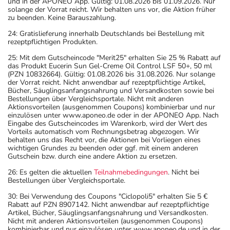
Ausschleichen der Dosis, beendet werden. Lassen Sie
und in der APONEO App. Gültig: 01.08.2026 bis 01.09.2026. Nur
solange der Vorrat reicht. Wir behalten uns vor, die Aktion früher
sich dazu am besten von Ihrem Arzt oder Apotheker
zu beenden. Keine Barauszahlung.
beraten.
24: Gratislieferung innerhalb Deutschlands bei Bestellung mit
- Dieses Arzneimittel enthält Stoffe, die unter
rezeptpflichtigen Produkten.
Umständen als Dopingstoffe eingeordnet werden
25: Mit dem Gutscheincode "Merit25" erhalten Sie 25 % Rabatt auf
können. Fragen Sie dazu Ihren Arzt oder Apotheker.
das Produkt Eucerin Sun Gel-Creme Oil Control LSF 50+, 50 ml
- Vorsicht bei Allergie gegen Betablocker!
(PZN 10832664). Gültig: 01.08.2026 bis 31.08.2026. Nur solange
der Vorrat reicht. Nicht anwendbar auf rezeptpflichtige Artikel,
- Vorsicht bei Allergie gegen Propylenglykol und ähnliche
Bücher, Säuglingsanfangsnahrung und Versandkosten sowie bei
Stoffe!
Bestellungen über Vergleichsportale. Nicht mit anderen
Aktionsvorteilen (ausgenommen Coupons) kombinierbar und nur
- Vorsicht bei Allergie gegen Polyethylenglykol(PEG)-
einzulösen unter www.aponeo.de oder in der APONEO App. Nach
haltige Stoffe!
Eingabe des Gutscheincodes im Warenkorb, wird der Wert des
Vorteils automatisch vom Rechnungsbetrag abgezogen. Wir
- Vorsicht bei Allergie gegen Maisstärke!
behalten uns das Recht vor, die Aktionen bei Vorliegen eines
- Vorsicht bei einer Unverträglichkeit gegenüber Glucose.
wichtigen Grundes zu beenden oder ggf. mit einem anderen
Gutschein bzw. durch eine andere Aktion zu ersetzen.
Wenn Sie eine Diabetes-Diät einhalten müssen, sollten
26: Es gelten die aktuellen
Teilnahmebedingungen
. Nicht bei
Sie den Zuckergehalt berücksichtigen.
Bestellungen über Vergleichsportale.
- Vorsicht bei einer Unverträglichkeit gegenüber Lactose.
30: Bei Verwendung des Coupons "Ciclopoli5" erhalten Sie 5 €
Wenn Sie eine Diabetes-Diät einhalten müssen, sollten
Rabatt auf PZN 8907142. Nicht anwendbar auf rezeptpflichtige
Sie den Zuckergehalt berücksichtigen.
Artikel, Bücher, Säuglingsanfangsnahrung und Versandkosten.
Nicht mit anderen Aktionsvorteilen (ausgenommen Coupons)
- Vorsicht bei einer Unverträglichkeit gegenüber
kombinierbar und nur einzulösen unter www.aponeo.de und in der