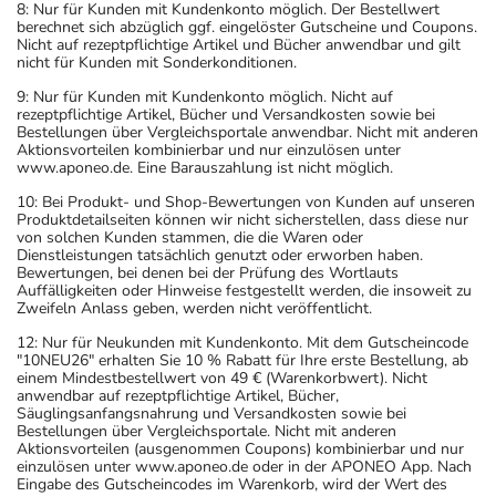
8: Nur für Kunden mit Kundenkonto möglich. Der Bestellwert
Dauer der Anwendung?
berechnet sich abzüglich ggf. eingelöster Gutscheine und Coupons.
Nicht auf rezeptpflichtige Artikel und Bücher anwendbar und gilt
Die Anwendungsdauer richtet sich nach Art der
nicht für Kunden mit Sonderkonditionen.
Beschwerde und/oder Dauer der Erkrankung und wird
9: Nur für Kunden mit Kundenkonto möglich. Nicht auf
deshalb nur von Ihrem Arzt bestimmt.
rezeptpflichtige Artikel, Bücher und Versandkosten sowie bei
Bestellungen über Vergleichsportale anwendbar. Nicht mit anderen
Aktionsvorteilen kombinierbar und nur einzulösen unter
Überdosierung?
www.aponeo.de. Eine Barauszahlung ist nicht möglich.
Es kann zu einer Vielzahl von
10: Bei Produkt- und Shop-Bewertungen von Kunden auf unseren
Überdosierungserscheinungen kommen, unter anderem
Produktdetailseiten können wir nicht sicherstellen, dass diese nur
zu Erbrechen, Bewusstseinsstörungen,
von solchen Kunden stammen, die die Waren oder
Dienstleistungen tatsächlich genutzt oder erworben haben.
Atembeschwerden sowie zu Störungen der Herz-
Bewertungen, bei denen bei der Prüfung des Wortlauts
Kreislauffunktion. Setzen Sie sich bei dem Verdacht auf
Auffälligkeiten oder Hinweise festgestellt werden, die insoweit zu
Zweifeln Anlass geben, werden nicht veröffentlicht.
eine Überdosierung umgehend mit einem Arzt in
Verbindung.
12: Nur für Neukunden mit Kundenkonto. Mit dem Gutscheincode
"10NEU26" erhalten Sie 10 % Rabatt für Ihre erste Bestellung, ab
einem Mindestbestellwert von 49 € (Warenkorbwert). Nicht
Einnahme vergessen?
anwendbar auf rezeptpflichtige Artikel, Bücher,
Säuglingsanfangsnahrung und Versandkosten sowie bei
Setzen Sie die Einnahme zum nächsten vorgeschriebenen
Bestellungen über Vergleichsportale. Nicht mit anderen
Zeitpunkt ganz normal (also nicht mit der doppelten
Aktionsvorteilen (ausgenommen Coupons) kombinierbar und nur
einzulösen unter www.aponeo.de oder in der APONEO App. Nach
Menge) fort.
Eingabe des Gutscheincodes im Warenkorb, wird der Wert des