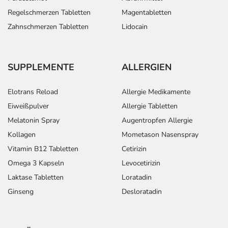
- Herzklopfen
Regelschmerzen Tabletten
Magentabletten
- Herzschmerzen
Zahnschmerzen Tabletten
Lidocain
- Störungen in der Erregungsleitung des Herzens vom
Vorhof des zur Kammer (AV-Block), evtl. mit dadurch
bedingten Herzrhythmusstörungen
SUPPLEMENTE
ALLERGIEN
- Verschlechterung einer bestehenden Herzschwäche
- Anfälle von Atemnot, vor allem bei Patienten mit
Elotrans Reload
Allergie Medikamente
Neigung zu Atemwegsverengungen, z.B. bei Asthma
bronchiale
Eiweißpulver
Allergie Tabletten
- Überempfindlichkeitsreaktionen der Haut, wie:
Melatonin Spray
Augentropfen Allergie
- Juckreiz
Kollagen
Mometason Nasenspray
- Hautrötung
Vitamin B12 Tabletten
Cetirizin
- Hautausschlag, zum Teil auch als allergische
Omega 3 Kapseln
Levocetirizin
Reaktionen auf Licht
Laktase Tabletten
Loratadin
- Anstieg der Blutfettwerte (Serumtriglyceride)
- Schwitzen (Hyperhidrose)
Ginseng
Desloratadin
- Schock durch Herzversagen, bei akutem Herzinfarkt
- Benommenheit
- Verkrampfung der Bronchien