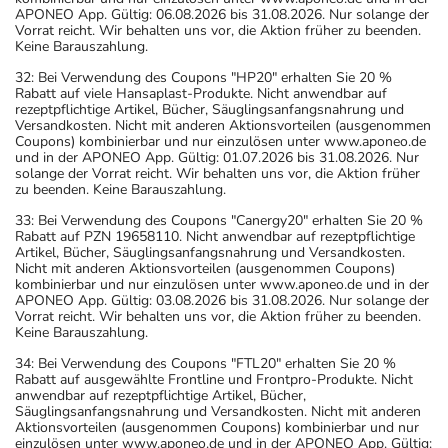
Saccharose. Wenn Sie eine Diabetes-Diät einhalten
APONEO App. Gültig: 06.08.2026 bis 31.08.2026. Nur solange der
Vorrat reicht. Wir behalten uns vor, die Aktion früher zu beenden.
müssen, sollten Sie den Zuckergehalt berücksichtigen.
Keine Barauszahlung.
- Es kann Arzneimittel geben, mit denen
32: Bei Verwendung des Coupons "HP20" erhalten Sie 20 %
Wechselwirkungen auftreten. Sie sollten deswegen
Rabatt auf viele Hansaplast-Produkte. Nicht anwendbar auf
generell vor der Behandlung mit einem neuen
rezeptpflichtige Artikel, Bücher, Säuglingsanfangsnahrung und
Versandkosten. Nicht mit anderen Aktionsvorteilen (ausgenommen
Arzneimittel jedes andere, das Sie bereits anwenden,
Coupons) kombinierbar und nur einzulösen unter www.aponeo.de
dem Arzt oder Apotheker angeben. Das gilt auch für
und in der APONEO App. Gültig: 01.07.2026 bis 31.08.2026. Nur
solange der Vorrat reicht. Wir behalten uns vor, die Aktion früher
Arzneimittel, die Sie selbst kaufen, nur gelegentlich
zu beenden. Keine Barauszahlung.
anwenden oder deren Anwendung schon einige Zeit
33: Bei Verwendung des Coupons "Canergy20" erhalten Sie 20 %
zurückliegt.
Rabatt auf PZN 19658110. Nicht anwendbar auf rezeptpflichtige
Bitte verwenden Sie dieses Arzneimittel nicht mehr nach
Artikel, Bücher, Säuglingsanfangsnahrung und Versandkosten.
Nicht mit anderen Aktionsvorteilen (ausgenommen Coupons)
dem auf der Packung oder der Umverpackung
kombinierbar und nur einzulösen unter www.aponeo.de und in der
angegebenen Verfallsdatum. Das Verfallsdatum bezieht
APONEO App. Gültig: 03.08.2026 bis 31.08.2026. Nur solange der
Vorrat reicht. Wir behalten uns vor, die Aktion früher zu beenden.
sich auf den letzten Tag des angegebenen Monats.
Keine Barauszahlung.
34: Bei Verwendung des Coupons "FTL20" erhalten Sie 20 %
Rabatt auf ausgewählte Frontline und Frontpro-Produkte. Nicht
anwendbar auf rezeptpflichtige Artikel, Bücher,
Säuglingsanfangsnahrung und Versandkosten. Nicht mit anderen
Aktionsvorteilen (ausgenommen Coupons) kombinierbar und nur
einzulösen unter www.aponeo.de und in der APONEO App. Gültig: