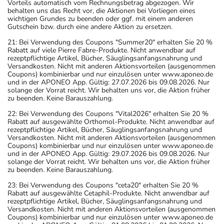
Vorteils automatisch vom Rechnungsbetrag abgezogen. Wir
behalten uns das Recht vor, die Aktionen bei Vorliegen eines
Generell gilt: Achten Sie vor allem bei Säuglingen,
wichtigen Grundes zu beenden oder ggf. mit einem anderen
Kleinkindern und älteren Menschen auf eine
Gutschein bzw. durch eine andere Aktion zu ersetzen.
gewissenhafte Dosierung. Im Zweifelsfalle fragen Sie
21: Bei Verwendung des Coupons "Summer20" erhalten Sie 20 %
Ihren Arzt oder Apotheker nach etwaigen Auswirkungen
Rabatt auf viele Pierre Fabre-Produkte. Nicht anwendbar auf
rezeptpflichtige Artikel, Bücher, Säuglingsanfangsnahrung und
oder Vorsichtsmaßnahmen.
Versandkosten. Nicht mit anderen Aktionsvorteilen (ausgenommen
Coupons) kombinierbar und nur einzulösen unter www.aponeo.de
und in der APONEO App. Gültig: 27.07.2026 bis 09.08.2026. Nur
Eine vom Arzt verordnete Dosierung kann von den Angab
solange der Vorrat reicht. Wir behalten uns vor, die Aktion früher
Wichtige Hinweise
zu beenden. Keine Barauszahlung.
22: Bei Verwendung des Coupons "Vital2026" erhalten Sie 20 %
Was sollten Sie beachten?
Rabatt auf ausgewählte Orthomol-Produkte. Nicht anwendbar auf
- Vorsicht: Das Reaktionsvermögen kann auch bei
rezeptpflichtige Artikel, Bücher, Säuglingsanfangsnahrung und
Versandkosten. Nicht mit anderen Aktionsvorteilen (ausgenommen
bestimmungsgemäßem Gebrauch beeinträchtigt sein.
Coupons) kombinierbar und nur einzulösen unter www.aponeo.de
Achten Sie vor allem darauf, wenn Sie am Straßenverkehr
und in der APONEO App. Gültig: 29.07.2026 bis 09.08.2026. Nur
solange der Vorrat reicht. Wir behalten uns vor, die Aktion früher
teilnehmen oder Maschinen (auch im Haushalt) bedienen,
zu beenden. Keine Barauszahlung.
mit denen Sie sich verletzen können.
23: Bei Verwendung des Coupons "ceta20" erhalten Sie 20 %
- Durch plötzliches Absetzen können Probleme oder
Rabatt auf ausgewählte Cetaphil-Produkte. Nicht anwendbar auf
Beschwerden auftreten. Deshalb sollte die Behandlung
rezeptpflichtige Artikel, Bücher, Säuglingsanfangsnahrung und
Versandkosten. Nicht mit anderen Aktionsvorteilen (ausgenommen
langsam, das heißt mit einem schrittweisen
Coupons) kombinierbar und nur einzulösen unter www.aponeo.de