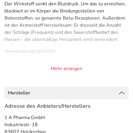
Der Wirkstoff senkt den Blutdruck. Um das zu erreichen,
blockiert er im Körper die Bindungsstellen von
Botenstoffen, so genannte Beta-Rezeptoren. Außerdem
ist der Arzneistoff herzwirksam: Er drosselt die Anzahl
der Schläge (Frequenz) und den Sauerstoffbedarf des
Herzen - die übermäßige Herzarbeit wird vermindert.
Anwendungsgebiete
- Bluthochdruck
Mehr anzeigen
- Koronare Herzkrankheit (Durchblutungsstörung des
Herzmuskels)
- Herzrhythmusstörungen mit beschleunigtem Puls
(Tachyarrhythmien) (Herzrasen)
Hersteller
- Vorbeugung gegen Wiederauftreten eines Herzinfarkts
- Hyperkinetisches Herzsyndrom (funktionelle
Adresse des Anbieters/Herstellers
Herzbeschwerden), d.h. Störungen, bei denen das Herz
1 A Pharma GmbH
ständig Hochleistung bringt (schneller Puls und große
Industriestr. 18
Auswurfmenge)
83607 Holzkirchen