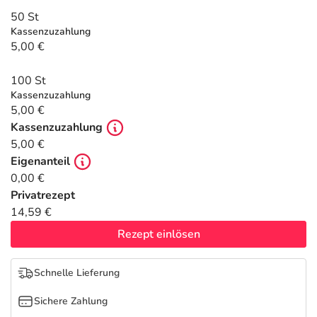
Refluthin, Lasea & Carmenthin Deals
Sport & Fitness
Täglich gut versorgt
50 St
Kassenzuzahlung
Salus Deals
Tierapotheke
5,00 €
100 St
Vitamine & Mineralstoffe
Kassenzuzahlung
5,00 €
Marken
Kassenzuzahlung
5,00 €
Eigenanteil
0,00 €
Privatrezept
14,59 €
Rezept einlösen
Schnelle Lieferung
Sichere Zahlung