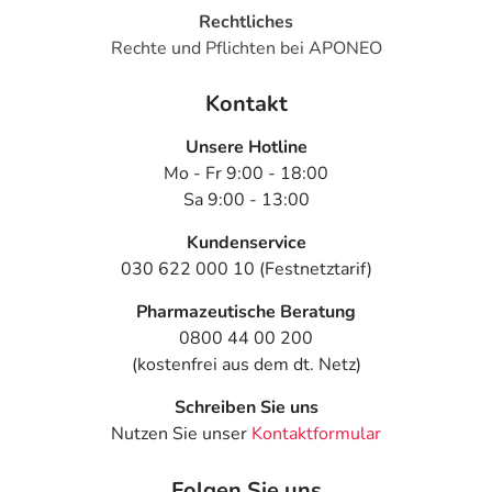
Ist Ihnen das Arzneimittel trotz einer Gegenanzeige
Rechtliches
verordnet worden, sprechen Sie mit Ihrem Arzt oder
Rechte und Pflichten bei APONEO
Apotheker. Der therapeutische Nutzen kann höher sein,
als das Risiko, das die Anwendung bei einer
Kontakt
Gegenanzeige in sich birgt.
Unsere Hotline
Nebenwirkungen
Mo - Fr 9:00 - 18:00
Sa 9:00 - 13:00
Welche unerwünschten Wirkungen können auftreten?
Kundenservice
- Magen-Darm-Beschwerden, wie:
030 622 000 10 (Festnetztarif)
- Übelkeit
Pharmazeutische Beratung
- Erbrechen
0800 44 00 200
- Verstopfung
(kostenfrei aus dem dt. Netz)
- Durchfälle
- Bauchschmerzen
Schreiben Sie uns
- Gewichtszunahme
Nutzen Sie unser
Kontaktformular
- Mundtrockenheit
- Kopfschmerzen
Folgen Sie uns