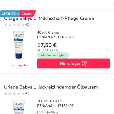
Refluthin, Lasea & Carmenthin Deals
Sport & Fitness
Täglich gut versorgt
Salus Deals
Tierapotheke
Uriage Babys 1. Milchschorf-Pflege Creme
(0)
Vitamine & Mineralstoffe
40 ml, Creme
PZN/Art.Nr.: 17182376
17,50 €
Marken
(437,50 €/1 l)
Artikel verfügbar
Hinzufügen
Pflichtangaben
Uriage Babys 1. juckreizlindernder Ölbalsam
(0)
200 ml, Balsam
PZN/Art.Nr.: 17182407
17,90
€
1
UVP