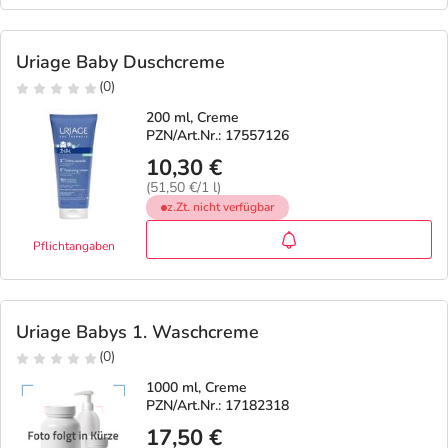
Uriage Baby Duschcreme
(0)
200 ml, Creme
PZN/Art.Nr.: 17557126
10,30 €
(51,50 €/1 l)
z.Zt. nicht verfügbar
Pflichtangaben
Uriage Babys 1. Waschcreme
(0)
1000 ml, Creme
PZN/Art.Nr.: 17182318
17,50 €