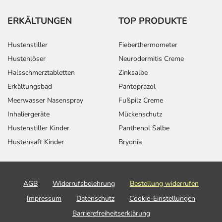
ERKÄLTUNGEN
TOP PRODUKTE
Hustenstiller
Fieberthermometer
Hustenlöser
Neurodermitis Creme
Halsschmerztabletten
Zinksalbe
Erkältungsbad
Pantoprazol
Meerwasser Nasenspray
Fußpilz Creme
Inhaliergeräte
Mückenschutz
Hustenstiller Kinder
Panthenol Salbe
Hustensaft Kinder
Bryonia
AGB
Widerrufsbelehrung
Bestellung widerrufen
Impressum
Datenschutz
Cookie-Einstellungen
Barrierefreiheitserklärung