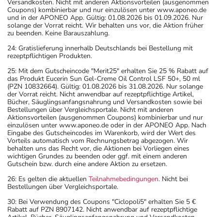
Versandkosten. Nicht mit anderen Aktionsvorteilen (ausgenommen
Coupons) kombinierbar und nur einzulösen unter www.aponeo.de
und in der APONEO App. Gültig: 01.08.2026 bis 01.09.2026. Nur
solange der Vorrat reicht. Wir behalten uns vor, die Aktion früher
zu beenden. Keine Barauszahlung.
24: Gratislieferung innerhalb Deutschlands bei Bestellung mit
rezeptpflichtigen Produkten.
25: Mit dem Gutscheincode "Merit25" erhalten Sie 25 % Rabatt auf
das Produkt Eucerin Sun Gel-Creme Oil Control LSF 50+, 50 ml
(PZN 10832664). Gültig: 01.08.2026 bis 31.08.2026. Nur solange
der Vorrat reicht. Nicht anwendbar auf rezeptpflichtige Artikel,
Bücher, Säuglingsanfangsnahrung und Versandkosten sowie bei
Bestellungen über Vergleichsportale. Nicht mit anderen
Aktionsvorteilen (ausgenommen Coupons) kombinierbar und nur
einzulösen unter www.aponeo.de oder in der APONEO App. Nach
Eingabe des Gutscheincodes im Warenkorb, wird der Wert des
Vorteils automatisch vom Rechnungsbetrag abgezogen. Wir
behalten uns das Recht vor, die Aktionen bei Vorliegen eines
wichtigen Grundes zu beenden oder ggf. mit einem anderen
Gutschein bzw. durch eine andere Aktion zu ersetzen.
26: Es gelten die aktuellen
Teilnahmebedingungen
. Nicht bei
Bestellungen über Vergleichsportale.
30: Bei Verwendung des Coupons "Ciclopoli5" erhalten Sie 5 €
Rabatt auf PZN 8907142. Nicht anwendbar auf rezeptpflichtige