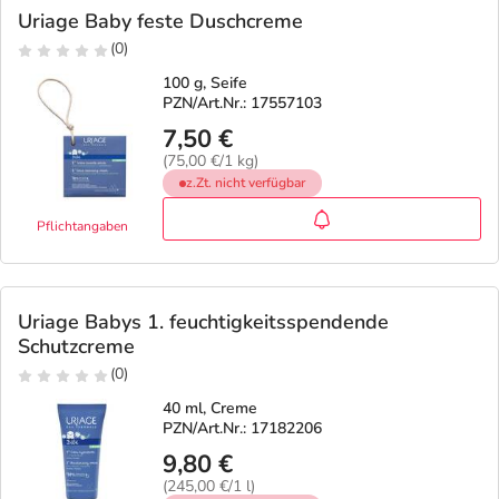
Uriage Baby feste Duschcreme
(0)
100 g, Seife
PZN/Art.Nr.: 17557103
7,50 €
(75,00 €/1 kg)
z.Zt. nicht verfügbar
Pflichtangaben
Uriage Babys 1. feuchtigkeitsspendende
Schutzcreme
(0)
40 ml, Creme
PZN/Art.Nr.: 17182206
9,80 €
(245,00 €/1 l)