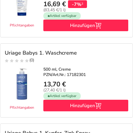
16,69 €
-7%
3
(83,45 €/1 l)
Artikel verfügbar
Hinzufügen
Pflichtangaben
Uriage Babys 1. Waschcreme
(0)
500 ml, Creme
PZN/Art.Nr.: 17182301
13,70 €
(27,40 €/1 l)
Artikel verfügbar
Hinzufügen
Pflichtangaben