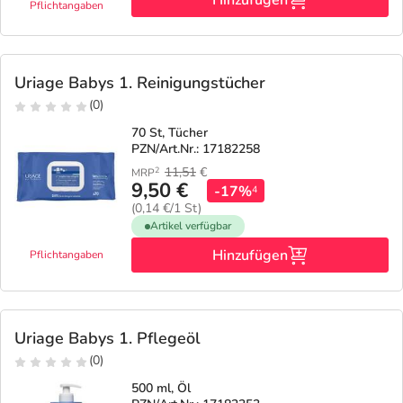
Hinzufügen
Pflichtangaben
Uriage Babys 1. Reinigungstücher
(0)
70 St, Tücher
PZN/Art.Nr.: 17182258
11,51
€
2
MRP
9,50 €
-17%
4
(0,14 €/1 St)
Artikel verfügbar
Hinzufügen
Pflichtangaben
Uriage Babys 1. Pflegeöl
(0)
500 ml, Öl