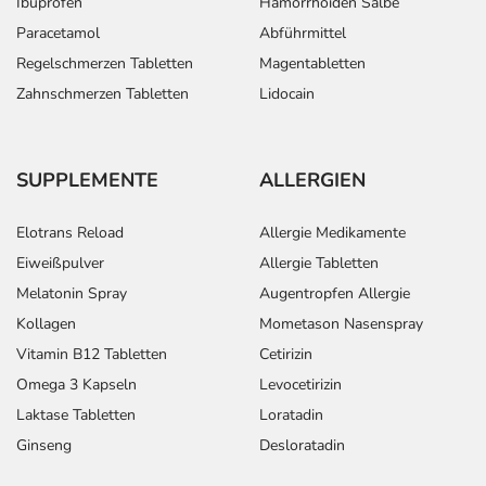
Ibuprofen
Hämorrhoiden Salbe
Paracetamol
Abführmittel
Regelschmerzen Tabletten
Magentabletten
Zahnschmerzen Tabletten
Lidocain
SUPPLEMENTE
ALLERGIEN
Elotrans Reload
Allergie Medikamente
Eiweißpulver
Allergie Tabletten
Melatonin Spray
Augentropfen Allergie
Kollagen
Mometason Nasenspray
Vitamin B12 Tabletten
Cetirizin
Omega 3 Kapseln
Levocetirizin
Laktase Tabletten
Loratadin
Ginseng
Desloratadin