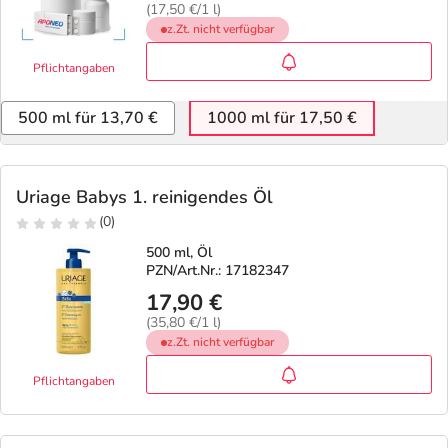
(17,50 €/1 l)
z.Zt. nicht verfügbar
Pflichtangaben
500 ml für 13,70 €
1000 ml für 17,50 €
Uriage Babys 1. reinigendes Öl
(0)
500 ml, Öl
PZN/Art.Nr.: 17182347
17,90 €
(35,80 €/1 l)
z.Zt. nicht verfügbar
Pflichtangaben