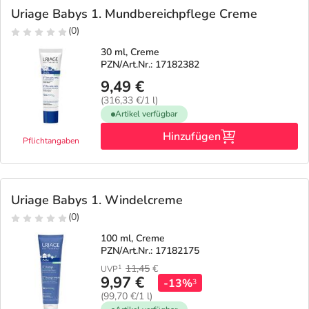
Uriage Babys 1. Mundbereichpflege Creme
(0)
30 ml, Creme
PZN/Art.Nr.: 17182382
9,49 €
(316,33 €/1 l)
Artikel verfügbar
Hinzufügen
Pflichtangaben
Uriage Babys 1. Windelcreme
(0)
100 ml, Creme
PZN/Art.Nr.: 17182175
11,45
€
1
UVP
9,97 €
-13%
3
(99,70 €/1 l)