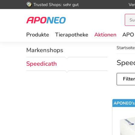
Trusted Shops: sehr gut
Ver
Produkte
Tierapotheke
Aktionen
APO
Startseite
Markenshops
Speed
Speedicath
Filte