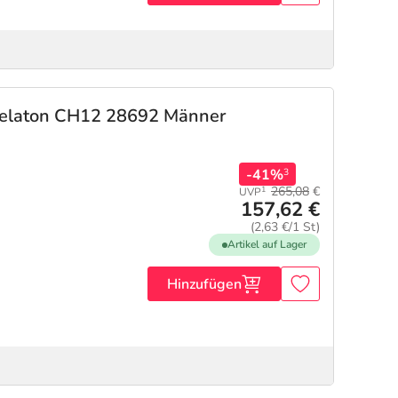
Nelaton CH12 28692 Männer
-41%
3
265,08
€
1
UVP
157,62 €
(2,63 €/1 St)
Artikel auf Lager
Hinzufügen