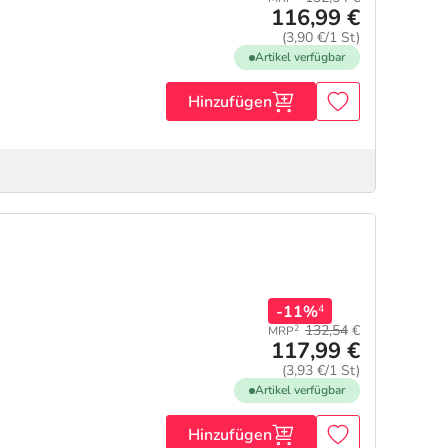
116,99 €
(3,90 €/1 St)
Artikel verfügbar
Hinzufügen
-11%
4
132,54
€
2
MRP
117,99 €
(3,93 €/1 St)
Artikel verfügbar
Hinzufügen