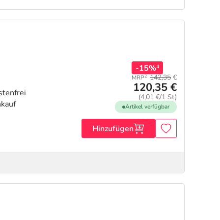
-15%
4
142,35
€
2
MRP
120,35 €
(4,01 €/1 St)
Artikel verfügbar
Hinzufügen