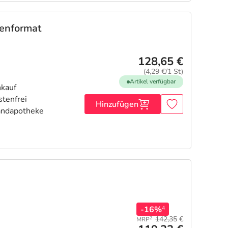
henformat
128,65 €
(4,29 €/1 St)
Artikel verfügbar
Hinzufügen
-16%
4
142,35
€
2
MRP