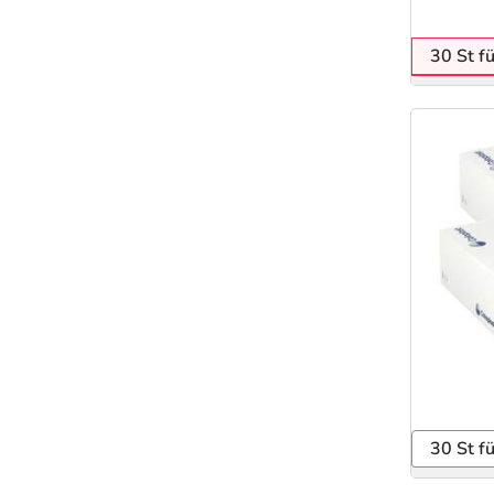
30 St f
30 St f