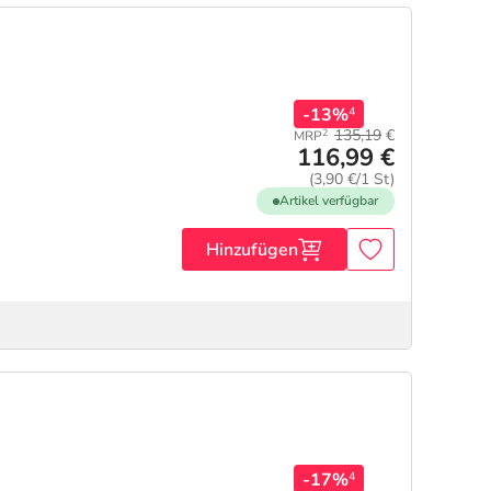
-13%
4
135,19
€
2
MRP
116,99 €
(3,90 €/1 St)
Artikel verfügbar
Hinzufügen
-17%
4