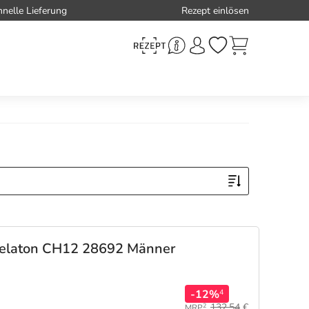
hnelle Lieferung
Rezept einlösen
Nelaton CH12 28692 Männer
-12%
4
132,54
€
2
MRP