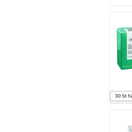
30 St f