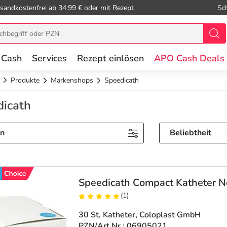
sandkostenfrei ab 34.99 € oder mit Rezept
Sc
 Cash
Services
Rezept einlösen
APO Cash Deals
Produkte
Markenshops
Speedicath
icath
rn
Beliebtheit
Speedicath Compact Katheter 
(1)
30 St, Katheter
, Coloplast GmbH
PZN/Art.Nr.: 06905021