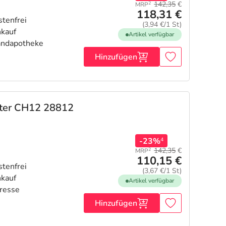
142,35
€
2
MRP
118,31 €
(3,94 €/1 St)
Artikel verfügbar
Hinzufügen
eter CH12 28812
-23%
4
142,35
€
2
MRP
110,15 €
(3,67 €/1 St)
Artikel verfügbar
Hinzufügen