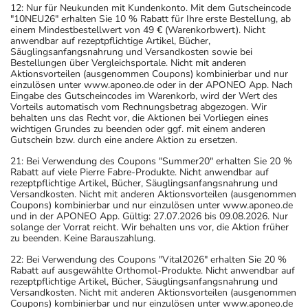
12: Nur für Neukunden mit Kundenkonto. Mit dem Gutscheincode
"10NEU26" erhalten Sie 10 % Rabatt für Ihre erste Bestellung, ab
einem Mindestbestellwert von 49 € (Warenkorbwert). Nicht
anwendbar auf rezeptpflichtige Artikel, Bücher,
Säuglingsanfangsnahrung und Versandkosten sowie bei
Bestellungen über Vergleichsportale. Nicht mit anderen
Aktionsvorteilen (ausgenommen Coupons) kombinierbar und nur
einzulösen unter www.aponeo.de oder in der APONEO App. Nach
Eingabe des Gutscheincodes im Warenkorb, wird der Wert des
Vorteils automatisch vom Rechnungsbetrag abgezogen. Wir
behalten uns das Recht vor, die Aktionen bei Vorliegen eines
wichtigen Grundes zu beenden oder ggf. mit einem anderen
Gutschein bzw. durch eine andere Aktion zu ersetzen.
21: Bei Verwendung des Coupons "Summer20" erhalten Sie 20 %
Rabatt auf viele Pierre Fabre-Produkte. Nicht anwendbar auf
rezeptpflichtige Artikel, Bücher, Säuglingsanfangsnahrung und
Versandkosten. Nicht mit anderen Aktionsvorteilen (ausgenommen
Coupons) kombinierbar und nur einzulösen unter www.aponeo.de
und in der APONEO App. Gültig: 27.07.2026 bis 09.08.2026. Nur
solange der Vorrat reicht. Wir behalten uns vor, die Aktion früher
zu beenden. Keine Barauszahlung.
22: Bei Verwendung des Coupons "Vital2026" erhalten Sie 20 %
Rabatt auf ausgewählte Orthomol-Produkte. Nicht anwendbar auf
rezeptpflichtige Artikel, Bücher, Säuglingsanfangsnahrung und
Versandkosten. Nicht mit anderen Aktionsvorteilen (ausgenommen
Coupons) kombinierbar und nur einzulösen unter www.aponeo.de