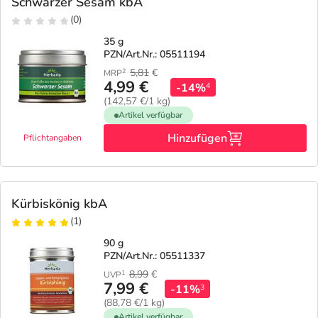
Schwarzer Sesam kbA
(0)
35 g
PZN/Art.Nr.: 05511194
5,81
€
2
MRP
4,99 €
-14%
4
(142,57 €/1 kg)
Artikel verfügbar
Hinzufügen
Pflichtangaben
Kürbiskönig kbA
(1)
90 g
PZN/Art.Nr.: 05511337
8,99
€
1
UVP
7,99 €
-11%
3
(88,78 €/1 kg)
Artikel verfügbar