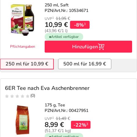
250 ml, Saft
PZN/Art.Nr.: 10534671
11,95
€
1
UVP
10,99 €
-8%
3
(43,96 €/1 l)
Artikel verfügbar
Hinzufügen
Pflichtangaben
250 ml für 10,99 €
500 ml für 16,99 €
6ER Tee nach Eva Aschenbrenner
(0)
175 g, Tee
PZN/Art.Nr.: 00427951
11,49
€
1
UVP
8,99 €
-22%
3
(51,37 €/1 kg)
Artikel verfügbar