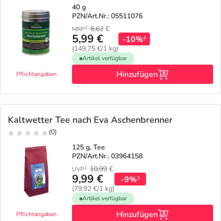
40 g
PZN/Art.Nr.: 05511076
6,62
€
2
MRP
5,99 €
-10%
4
(149,75 €/1 kg)
Artikel verfügbar
Hinzufügen
Pflichtangaben
Kaltwetter Tee nach Eva Aschenbrenner
(0)
125 g, Tee
PZN/Art.Nr.: 03964158
10,99
€
1
UVP
9,99 €
-9%
3
(79,92 €/1 kg)
Artikel verfügbar
Hinzufügen
Pflichtangaben