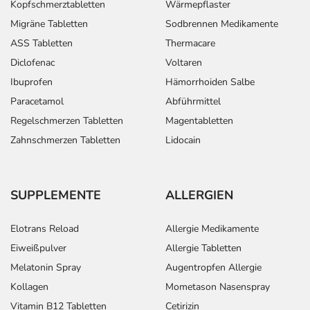
Kopfschmerztabletten
Wärmepflaster
Migräne Tabletten
Sodbrennen Medikamente
ASS Tabletten
Thermacare
Diclofenac
Voltaren
Ibuprofen
Hämorrhoiden Salbe
Paracetamol
Abführmittel
Regelschmerzen Tabletten
Magentabletten
Zahnschmerzen Tabletten
Lidocain
SUPPLEMENTE
ALLERGIEN
Elotrans Reload
Allergie Medikamente
Eiweißpulver
Allergie Tabletten
Melatonin Spray
Augentropfen Allergie
Kollagen
Mometason Nasenspray
Vitamin B12 Tabletten
Cetirizin