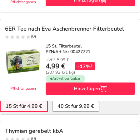
Hinzufügen
Pflichtangaben
6ER Tee nach Eva Aschenbrenner Filterbeutel
(0)
15 St, Filterbeutel
PZN/Art.Nr.: 00427721
5,99
€
1
UVP
4,99 €
-17%
3
(207,92 €/1 kg)
Artikel verfügbar
Hinzufügen
Pflichtangaben
15 St für 4,99 €
40 St für 9,99 €
Thymian gerebelt kbA
(0)