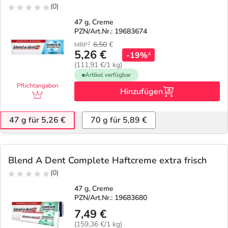
(0)
47 g, Creme
PZN/Art.Nr.: 19683674
6,50
€
2
MRP
5,26 €
-19%
4
(111,91 €/1 kg)
Artikel verfügbar
Pflichtangaben
Hinzufügen
47 g für 5,26 €
70 g für 5,89 €
Blend A Dent Complete Haftcreme extra frisch
(0)
47 g, Creme
PZN/Art.Nr.: 19683680
7,49 €
(159,36 €/1 kg)