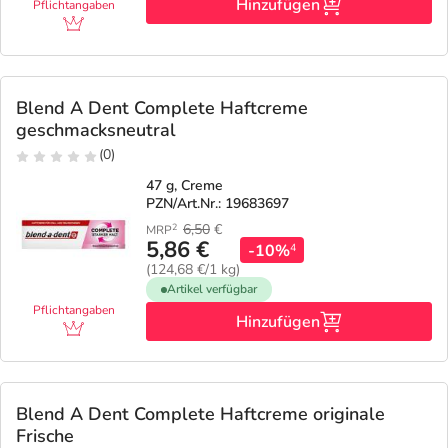
Hinzufügen
Pflichtangaben
Blend A Dent Complete Haftcreme
geschmacksneutral
(0)
47 g, Creme
PZN/Art.Nr.: 19683697
6,50
€
2
MRP
5,86 €
-10%
4
(124,68 €/1 kg)
Artikel verfügbar
Pflichtangaben
Hinzufügen
Blend A Dent Complete Haftcreme originale
Frische