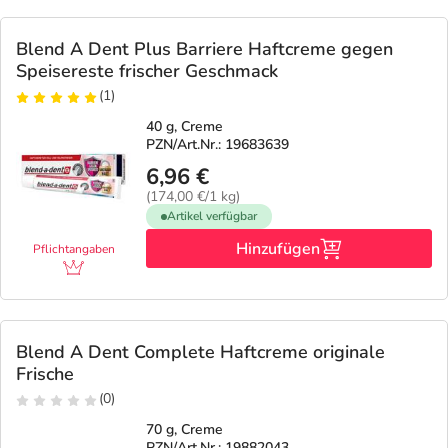
Refluthin, Lasea & Carmenthin Deals
Sport & Fitness
Täglich gut versorgt
Blend A Dent Plus Barriere Haftcreme gegen
Salus Deals
Tierapotheke
Speisereste frischer Geschmack
(1)
Vitamine & Mineralstoffe
40 g, Creme
PZN/Art.Nr.: 19683639
6,96 €
Marken
(174,00 €/1 kg)
Artikel verfügbar
Hinzufügen
Pflichtangaben
Blend A Dent Complete Haftcreme originale
Frische
(0)
70 g, Creme
PZN/Art.Nr.: 19882043