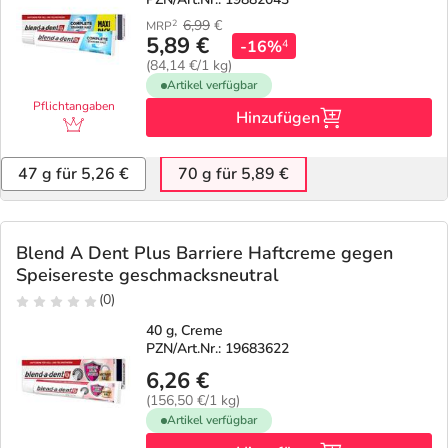
6,99
€
2
MRP
5,89 €
-16%
4
(84,14 €/1 kg)
Artikel verfügbar
Pflichtangaben
Hinzufügen
47 g für 5,26 €
70 g für 5,89 €
Blend A Dent Plus Barriere Haftcreme gegen
Speisereste geschmacksneutral
(0)
40 g, Creme
PZN/Art.Nr.: 19683622
6,26 €
(156,50 €/1 kg)
Artikel verfügbar