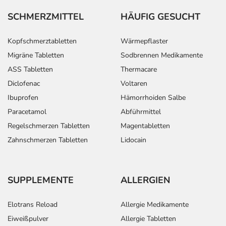
SCHMERZMITTEL
HÄUFIG GESUCHT
Kopfschmerztabletten
Wärmepflaster
Migräne Tabletten
Sodbrennen Medikamente
ASS Tabletten
Thermacare
Diclofenac
Voltaren
Ibuprofen
Hämorrhoiden Salbe
Paracetamol
Abführmittel
Regelschmerzen Tabletten
Magentabletten
Zahnschmerzen Tabletten
Lidocain
SUPPLEMENTE
ALLERGIEN
Elotrans Reload
Allergie Medikamente
Eiweißpulver
Allergie Tabletten