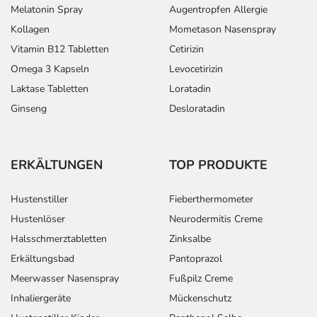
Melatonin Spray
Augentropfen Allergie
Kollagen
Mometason Nasenspray
Vitamin B12 Tabletten
Cetirizin
Omega 3 Kapseln
Levocetirizin
Laktase Tabletten
Loratadin
Ginseng
Desloratadin
ERKÄLTUNGEN
TOP PRODUKTE
Hustenstiller
Fieberthermometer
Hustenlöser
Neurodermitis Creme
Halsschmerztabletten
Zinksalbe
Erkältungsbad
Pantoprazol
Meerwasser Nasenspray
Fußpilz Creme
Inhaliergeräte
Mückenschutz