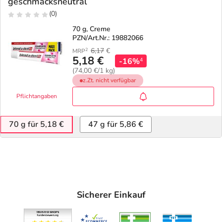
geschmacksneutral
(0)
70 g, Creme
PZN/Art.Nr.: 19882066
6,17
€
2
MRP
5,18 €
-16%
4
(74,00 €/1 kg)
z.Zt. nicht verfügbar
Pflichtangaben
70 g für 5,18 €
47 g für 5,86 €
Sicherer Einkauf