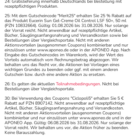
24: Gratislieferung innerhalb Deutschlands bei Bestellung mit
rezeptpflichtigen Produkten.
25: Mit dem Gutscheincode "Merit25" erhalten Sie 25 % Rabatt auf
das Produkt Eucerin Sun Gel-Creme Oil Control LSF 50+, 50 ml
(PZN 10832664). Gültig: 01.08.2026 bis 31.08.2026. Nur solange
der Vorrat reicht. Nicht anwendbar auf rezeptpflichtige Artikel,
Bücher, Säuglingsanfangsnahrung und Versandkosten sowie bei
Bestellungen über Vergleichsportale. Nicht mit anderen
Aktionsvorteilen (ausgenommen Coupons) kombinierbar und nur
einzulösen unter www.aponeo.de oder in der APONEO App. Nach
Eingabe des Gutscheincodes im Warenkorb, wird der Wert des
Vorteils automatisch vom Rechnungsbetrag abgezogen. Wir
behalten uns das Recht vor, die Aktionen bei Vorliegen eines
wichtigen Grundes zu beenden oder ggf. mit einem anderen
Gutschein bzw. durch eine andere Aktion zu ersetzen.
26: Es gelten die aktuellen
Teilnahmebedingungen
. Nicht bei
Bestellungen über Vergleichsportale.
30: Bei Verwendung des Coupons "Ciclopoli5" erhalten Sie 5 €
Rabatt auf PZN 8907142. Nicht anwendbar auf rezeptpflichtige
Artikel, Bücher, Säuglingsanfangsnahrung und Versandkosten.
Nicht mit anderen Aktionsvorteilen (ausgenommen Coupons)
kombinierbar und nur einzulösen unter www.aponeo.de und in der
APONEO App. Gültig: 06.08.2026 bis 31.08.2026. Nur solange der
Vorrat reicht. Wir behalten uns vor, die Aktion früher zu beenden.
Keine Barauszahlung.