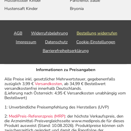
Hustenstiller Kinder
Panthenol Salbe
Hustensaft Kinder
Bryonia
AGB
Widerrufsbelehrung
Bestellung widerrufen
Impressum
Datenschutz
Cookie-Einstellungen
Barrierefreiheitserklärung
Informationen zu Preisangaben
Alle Preise inkl. gesetzlicher Mehrwertsteuer, gegebenenfalls
zuzüglich 3,99 €
Versandkosten
, ab 34,99 € Bestellwert
versandkostenfrei innerhalb Deutschlands.
(Lieferung nach Österreich: 4,95 € Versandkosten unabhängig vom
Bestellwert)
1: Unverbindliche Preisempfehlung des Herstellers (UVP)
2:
MediPreis-Referenzpreis (MRP)
: der höchste Verkaufspreis, den
die Arzneimittel-Preisvergleichsseite www.medipreis.de für dieses
Produkt ausweist (Stand: 10.08.2026). Produktpreise können sich
zwischenzeitlich geändert und damit die Rangfolge der