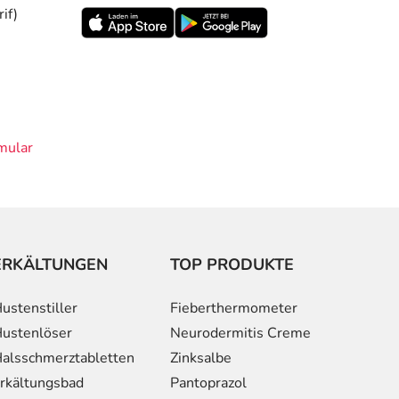
if)
mular
ERKÄLTUNGEN
TOP PRODUKTE
ustenstiller
Fieberthermometer
ustenlöser
Neurodermitis Creme
alsschmerztabletten
Zinksalbe
rkältungsbad
Pantoprazol