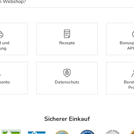
 im Webshop?
d und
Rezepte
Bonusp
rung
AP
konto
Datenschutz
Bera
Pr
Sicherer Einkauf