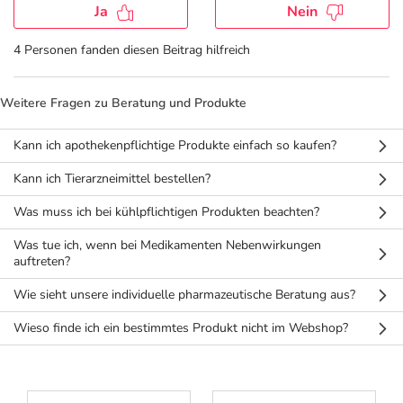
Refluthin, Lasea & Carmenthin Deals
Sport & Fitness
Täglich gut versorgt
Ja
Nein
4 Personen fanden diesen Beitrag hilfreich
Salus Deals
Tierapotheke
Weitere Fragen zu Beratung und Produkte
Vitamine & Mineralstoffe
Kann ich apothekenpflichtige Produkte einfach so kaufen?
Marken
Kann ich Tierarzneimittel bestellen?
Was muss ich bei kühlpflichtigen Produkten beachten?
Was tue ich, wenn bei Medikamenten Nebenwirkungen
auftreten?
Wie sieht unsere individuelle pharmazeutische Beratung aus?
Wieso finde ich ein bestimmtes Produkt nicht im Webshop?