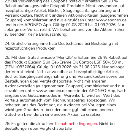
23: Bei Verwendung des Coupons "ceta20" erhalten Sie 20 %
Rabatt auf ausgewählte Cetaphil-Produkte. Nicht anwendbar auf
rezeptpflichtige Artikel, Bücher, Säuglingsanfangsnahrung und
Versandkosten. Nicht mit anderen Aktionsvorteilen (ausgenommen
Coupons) kombinierbar und nur einzulösen unter www.aponeo.de
und in der APONEO App. Gültig: 01.08.2026 bis 01.09.2026. Nur
solange der Vorrat reicht. Wir behalten uns vor, die Aktion früher
zu beenden. Keine Barauszahlung.
24: Gratislieferung innerhalb Deutschlands bei Bestellung mit
rezeptpflichtigen Produkten.
25: Mit dem Gutscheincode "Merit25" erhalten Sie 25 % Rabatt auf
das Produkt Eucerin Sun Gel-Creme Oil Control LSF 50+, 50 ml
(PZN 10832664). Gültig: 01.08.2026 bis 31.08.2026. Nur solange
der Vorrat reicht. Nicht anwendbar auf rezeptpflichtige Artikel,
Bücher, Säuglingsanfangsnahrung und Versandkosten sowie bei
Bestellungen über Vergleichsportale. Nicht mit anderen
Aktionsvorteilen (ausgenommen Coupons) kombinierbar und nur
einzulösen unter www.aponeo.de oder in der APONEO App. Nach
Eingabe des Gutscheincodes im Warenkorb, wird der Wert des
Vorteils automatisch vom Rechnungsbetrag abgezogen. Wir
behalten uns das Recht vor, die Aktionen bei Vorliegen eines
wichtigen Grundes zu beenden oder ggf. mit einem anderen
Gutschein bzw. durch eine andere Aktion zu ersetzen.
26: Es gelten die aktuellen
Teilnahmebedingungen
. Nicht bei
Bestellungen über Vergleichsportale.