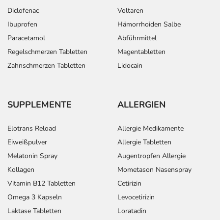
Diclofenac
Voltaren
Ibuprofen
Hämorrhoiden Salbe
Paracetamol
Abführmittel
Regelschmerzen Tabletten
Magentabletten
Zahnschmerzen Tabletten
Lidocain
SUPPLEMENTE
ALLERGIEN
Elotrans Reload
Allergie Medikamente
Eiweißpulver
Allergie Tabletten
Melatonin Spray
Augentropfen Allergie
Kollagen
Mometason Nasenspray
Vitamin B12 Tabletten
Cetirizin
Omega 3 Kapseln
Levocetirizin
Laktase Tabletten
Loratadin