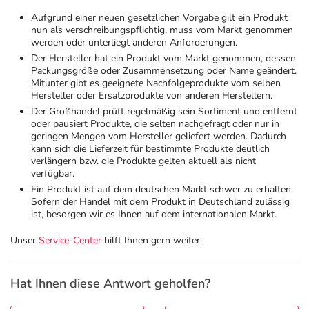
Aufgrund einer neuen gesetzlichen Vorgabe gilt ein Produkt
Geschenkideen
Fragen und Antworten
5% Extra Cash
Diabetes
nun als verschreibungspflichtig, muss vom Markt genommen
werden oder unterliegt anderen Anforderungen.
Der Hersteller hat ein Produkt vom Markt genommen, dessen
Aktuelle Coupons
Kontakt
Avene & Ducray Deals
Körperpflege & Kosmetik
Packungsgröße oder Zusammensetzung oder Name geändert.
6
Mitunter gibt es geeignete Nachfolgeprodukte vom selben
Hersteller oder Ersatzprodukte von anderen Herstellern.
Ratgeber
Eucerin Deals
Liebe & Erotik
Summer SALE
Der Großhandel prüft regelmäßig sein Sortiment und entfernt
oder pausiert Produkte, die selten nachgefragt oder nur in
geringen Mengen vom Hersteller geliefert werden. Dadurch
Beliebte Beiträge
Evolsin Deals
kann sich die Lieferzeit für bestimmte Produkte deutlich
Mutter & Kind
Reiseapotheke
verlängern bzw. die Produkte gelten aktuell als nicht
verfügbar.
E-Rezept einlösen
Frontline & Frontpro Deals
Nahrungsergänzung
Insektenschutz
Ein Produkt ist auf dem deutschen Markt schwer zu erhalten.
Sofern der Handel mit dem Produkt in Deutschland zulässig
ist, besorgen wir es Ihnen auf dem internationalen Markt.
E-Rezept App
Nattermann Deals
Natur & Homöopathie
Sonnenpflege
Unser
Service-Center
hilft Ihnen gern weiter.
R(h)ein Nutrition Deals
Sanitätshaus
Sommerpflege für Haar und Kopfhaut
Hat Ihnen diese Antwort geholfen?