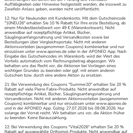
Auffälligkeiten oder Hinweise festgestellt werden, die insoweit zu
Zweifeln Anlass geben, werden nicht veröffentlicht.
12: Nur für Neukunden mit Kundenkonto. Mit dem Gutscheincode
"10NEU26" erhalten Sie 10 % Rabatt für Ihre erste Bestellung, ab
einem Mindestbestellwert von 49 € (Warenkorbwert). Nicht
anwendbar auf rezeptpflichtige Artikel, Bücher,
Säuglingsanfangsnahrung und Versandkosten sowie bei
Bestellungen über Vergleichsportale. Nicht mit anderen
Aktionsvorteilen (ausgenommen Coupons) kombinierbar und nur
einzulösen unter www.aponeo.de oder in der APONEO App. Nach
Eingabe des Gutscheincodes im Warenkorb, wird der Wert des
Vorteils automatisch vom Rechnungsbetrag abgezogen. Wir
behalten uns das Recht vor, die Aktionen bei Vorliegen eines
wichtigen Grundes zu beenden oder ggf. mit einem anderen
Gutschein bzw. durch eine andere Aktion zu ersetzen.
21: Bei Verwendung des Coupons "Summer20" erhalten Sie 20 %
Rabatt auf viele Pierre Fabre-Produkte. Nicht anwendbar auf
rezeptpflichtige Artikel, Bücher, Säuglingsanfangsnahrung und
Versandkosten. Nicht mit anderen Aktionsvorteilen (ausgenommen
Coupons) kombinierbar und nur einzulösen unter www.aponeo.de
und in der APONEO App. Gültig: 27.07.2026 bis 09.08.2026. Nur
solange der Vorrat reicht. Wir behalten uns vor, die Aktion früher
zu beenden. Keine Barauszahlung.
22: Bei Verwendung des Coupons "Vital2026" erhalten Sie 20 %
Rabatt auf ausgewählte Orthomol-Produkte. Nicht anwendbar auf