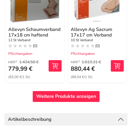
Allevyn Schaumverband
Allevyn Ag Sacrum
17x18 cm haftend
17x17 cm Verband
12 St Verband
10 St Verband
(0)
(0)
Pflichtangaben
Pflichtangaben
1.434,58 €
1.619,31 €
2
2
MRP
MRP
779,99 €
880,44 €
(65,00 €/1 St)
(88,04 €/1 St)
Weitere Produkte anzeigen
Artikelbeschreibung