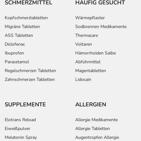
SCHMERZMITTEL
HÄUFIG GESUCHT
Kopfschmerztabletten
Wärmepflaster
Migräne Tabletten
Sodbrennen Medikamente
ASS Tabletten
Thermacare
Diclofenac
Voltaren
Ibuprofen
Hämorrhoiden Salbe
Paracetamol
Abführmittel
Regelschmerzen Tabletten
Magentabletten
Zahnschmerzen Tabletten
Lidocain
SUPPLEMENTE
ALLERGIEN
Elotrans Reload
Allergie Medikamente
Eiweißpulver
Allergie Tabletten
Melatonin Spray
Augentropfen Allergie