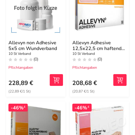
Allevyn non Adhesive
Allevyn Adhesive
5x5 cm Wundverband
12,5x22,5 cm haftende
Wundauflage
10 St Verband
10 St Verband
(0)
(0)
Pflichtangaben
Pflichtangaben
228,89 €
208,68 €
(22,89 €/1 St)
(20,87 €/1 St)
-46%
-46%
4
4