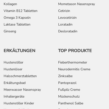
Kollagen
Mometason Nasenspray
Vitamin B12 Tabletten
Cetirizin
Omega 3 Kapseln
Levocetirizin
Laktase Tabletten
Loratadin
Ginseng
Desloratadin
ERKÄLTUNGEN
TOP PRODUKTE
Hustenstiller
Fieberthermometer
Hustenlöser
Neurodermitis Creme
Halsschmerztabletten
Zinksalbe
Erkältungsbad
Pantoprazol
Meerwasser Nasenspray
Fußpilz Creme
Inhaliergeräte
Mückenschutz
Hustenstiller Kinder
Panthenol Salbe