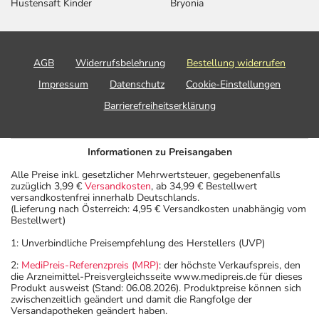
Hustensaft Kinder
Bryonia
AGB
Widerrufsbelehrung
Bestellung widerrufen
Impressum
Datenschutz
Cookie-Einstellungen
Barrierefreiheitserklärung
Informationen zu Preisangaben
Alle Preise inkl. gesetzlicher Mehrwertsteuer, gegebenenfalls
zuzüglich 3,99 €
Versandkosten
, ab 34,99 € Bestellwert
versandkostenfrei innerhalb Deutschlands.
(Lieferung nach Österreich: 4,95 € Versandkosten unabhängig vom
Bestellwert)
1: Unverbindliche Preisempfehlung des Herstellers (UVP)
2:
MediPreis-Referenzpreis (MRP)
: der höchste Verkaufspreis, den
die Arzneimittel-Preisvergleichsseite www.medipreis.de für dieses
Produkt ausweist (Stand: 06.08.2026). Produktpreise können sich
zwischenzeitlich geändert und damit die Rangfolge der
Versandapotheken geändert haben.