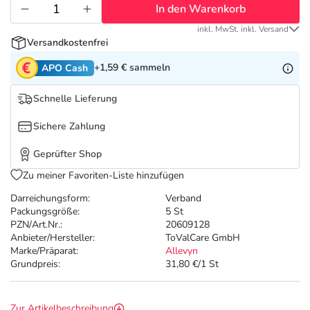
Refluthin, Lasea & Carmenthin Deals
Sport & Fitness
Täglich gut versorgt
In den Warenkorb
inkl. MwSt. inkl. Versand
Salus Deals
Tierapotheke
Versandkostenfrei
+1,59 €
sammeln
APO Cash
Vitamine & Mineralstoffe
Schnelle Lieferung
Marken
Sichere Zahlung
Geprüfter Shop
Zu meiner Favoriten-Liste hinzufügen
Darreichungsform:
Verband
Packungsgröße:
5 St
PZN/Art.Nr.:
20609128
Anbieter/Hersteller:
ToValCare GmbH
Marke/Präparat:
Allevyn
Grundpreis:
31,80 €/1 St
Zur Artikelbeschreibung