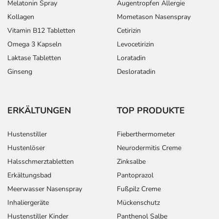
Melatonin Spray
Augentropfen Allergie
Kollagen
Mometason Nasenspray
Vitamin B12 Tabletten
Cetirizin
Omega 3 Kapseln
Levocetirizin
Laktase Tabletten
Loratadin
Ginseng
Desloratadin
ERKÄLTUNGEN
TOP PRODUKTE
Hustenstiller
Fieberthermometer
Hustenlöser
Neurodermitis Creme
Halsschmerztabletten
Zinksalbe
Erkältungsbad
Pantoprazol
Meerwasser Nasenspray
Fußpilz Creme
Inhaliergeräte
Mückenschutz
Hustenstiller Kinder
Panthenol Salbe