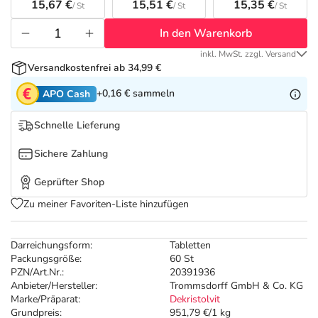
Refluthin, Lasea & Carmenthin Deals
Sport & Fitness
Täglich gut versorgt
15,67 €
15,51 €
15,35 €
/ St
/ St
/ St
In den Warenkorb
Salus Deals
Tierapotheke
inkl. MwSt. zzgl. Versand
Versandkostenfrei ab 34,99 €
Vitamine & Mineralstoffe
+0,16 €
sammeln
APO Cash
Marken
Schnelle Lieferung
Sichere Zahlung
Geprüfter Shop
Zu meiner Favoriten-Liste hinzufügen
Darreichungsform:
Tabletten
Packungsgröße:
60 St
PZN/Art.Nr.:
20391936
Anbieter/Hersteller:
Trommsdorff GmbH & Co. KG
Marke/Präparat:
Dekristolvit
Grundpreis:
951,79 €/1 kg