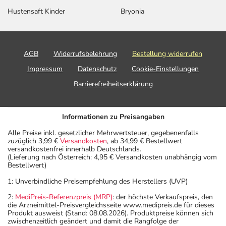
Hustensaft Kinder
Bryonia
AGB
Widerrufsbelehrung
Bestellung widerrufen
Impressum
Datenschutz
Cookie-Einstellungen
Barrierefreiheitserklärung
Informationen zu Preisangaben
Alle Preise inkl. gesetzlicher Mehrwertsteuer, gegebenenfalls
zuzüglich 3,99 €
Versandkosten
, ab 34,99 € Bestellwert
versandkostenfrei innerhalb Deutschlands.
(Lieferung nach Österreich: 4,95 € Versandkosten unabhängig vom
Bestellwert)
1: Unverbindliche Preisempfehlung des Herstellers (UVP)
2:
MediPreis-Referenzpreis (MRP)
: der höchste Verkaufspreis, den
die Arzneimittel-Preisvergleichsseite www.medipreis.de für dieses
Produkt ausweist (Stand: 08.08.2026). Produktpreise können sich
zwischenzeitlich geändert und damit die Rangfolge der