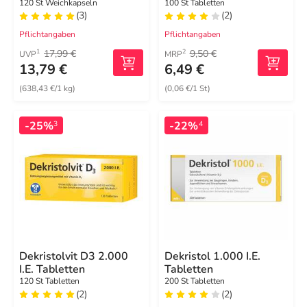
Weichkapseln
120 St Weichkapseln
100 St Tabletten
(3)
(2)
Pflichtangaben
Pflichtangaben
17,99 €
9,50 €
1
2
UVP
MRP
13,79 €
6,49 €
(638,43 €/1 kg)
(0,06 €/1 St)
-25%
-22%
3
4
Dekristolvit D3 2.000
Dekristol 1.000 I.E.
I.E. Tabletten
Tabletten
120 St Tabletten
200 St Tabletten
(2)
(2)