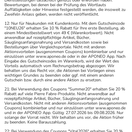
Dienstleistungen tatsächlich genutzt oder erworben haben.
Bewertungen, bei denen bei der Prüfung des Wortlauts
Auffälligkeiten oder Hinweise festgestellt werden, die insoweit zu
Zweifeln Anlass geben, werden nicht veröffentlicht.
12: Nur für Neukunden mit Kundenkonto. Mit dem Gutscheincode
"10NEU26" erhalten Sie 10 % Rabatt für Ihre erste Bestellung, ab
einem Mindestbestellwert von 49 € (Warenkorbwert). Nicht
anwendbar auf rezeptpflichtige Artikel, Bücher,
Säuglingsanfangsnahrung und Versandkosten sowie bei
Bestellungen über Vergleichsportale. Nicht mit anderen
Aktionsvorteilen (ausgenommen Coupons) kombinierbar und nur
einzulösen unter www.aponeo.de oder in der APONEO App. Nach
Eingabe des Gutscheincodes im Warenkorb, wird der Wert des
Vorteils automatisch vom Rechnungsbetrag abgezogen. Wir
behalten uns das Recht vor, die Aktionen bei Vorliegen eines
wichtigen Grundes zu beenden oder ggf. mit einem anderen
Gutschein bzw. durch eine andere Aktion zu ersetzen.
21: Bei Verwendung des Coupons "Summer20" erhalten Sie 20 %
Rabatt auf viele Pierre Fabre-Produkte. Nicht anwendbar auf
rezeptpflichtige Artikel, Bücher, Säuglingsanfangsnahrung und
Versandkosten. Nicht mit anderen Aktionsvorteilen (ausgenommen
Coupons) kombinierbar und nur einzulösen unter www.aponeo.de
und in der APONEO App. Gültig: 27.07.2026 bis 09.08.2026. Nur
solange der Vorrat reicht. Wir behalten uns vor, die Aktion früher
zu beenden. Keine Barauszahlung.
22: Bei Verwendung des Coupons "Vital2026" erhalten Sie 20 %