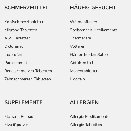
SCHMERZMITTEL
HÄUFIG GESUCHT
Kopfschmerztabletten
Wärmepflaster
Migräne Tabletten
Sodbrennen Medikamente
ASS Tabletten
Thermacare
Diclofenac
Voltaren
Ibuprofen
Hämorrhoiden Salbe
Paracetamol
Abführmittel
Regelschmerzen Tabletten
Magentabletten
Zahnschmerzen Tabletten
Lidocain
SUPPLEMENTE
ALLERGIEN
Elotrans Reload
Allergie Medikamente
Eiweißpulver
Allergie Tabletten