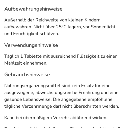
Vitamin K2
75 µg
100
Aufbewahrungshinweise
** Nährstoffreferenzwert gemäß EU-Verordnung Nr. 1169/2011
Außerhalb der Reichweite von kleinen Kindern
aufbewahren. Nicht über 25°C lagern, vor Sonnenlicht
Adresse des Lebensmittel-Unternehmens
und Feuchtigkeit schützen.
Trommsdorff GmbH & Co. KG
Verwendungshinweise
Trommsdorffstr. 2-6
52477 Alsdorf
Täglich 1 Tablette mit ausreichend Flüssigkeit zu einer
Mahlzeit einnehmen.
Informationen zu diesem Lebensmittel (wie z. B. Zutaten,
Allergene) sind bei den Lebensmittelangaben als pdf
Gebrauchshinweise
hinterlegt. (oben)
Nahrungsergänzungsmittel sind kein Ersatz für eine
ausgewogene, abwechslungsreiche Ernährung und eine
gesunde Lebensweise. Die angegebene empfohlene
tägliche Verzehrmenge darf nicht überschritten werden.
Kann bei übermäßigem Verzehr abführend wirken.