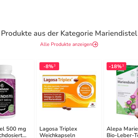
Produkte aus der Kategorie Mariendistel
Alle Produkte anzeigen
-8%
-18%
3
3
tel 500 mg
Lagosa Triplex
Alepa Marie
chdosiert
Weichkapseln
Bio-Leber-