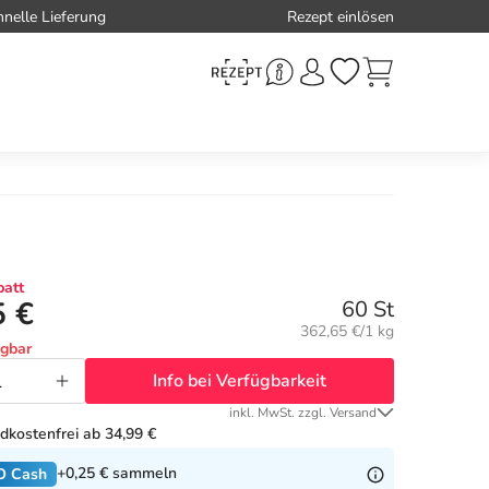
hnelle Lieferung
Rezept einlösen
att
5 €
60 St
Grundpreis:
362,65 €/1 kg
ügbar
Info bei Verfügbarkeit
inkl. MwSt. zzgl. Versand
dkostenfrei ab 34,99 €
+0,25 €
sammeln
O Cash