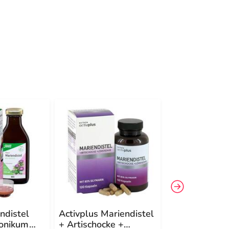
ndistel
Activplus Mariendistel
Mariendistel 
Tonikum
+ Artischocke +
Silymarin & C