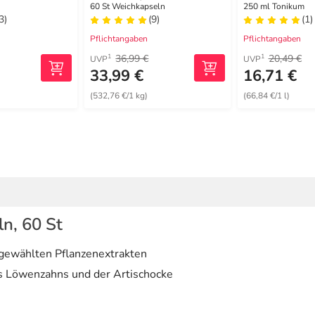
seln
Salus
60 St Weichkapseln
250 ml Tonikum
3)
(9)
(1)
Pflichtangaben
Pflichtangaben
36,99 €
20,49 €
1
1
UVP
UVP
33,99 €
16,71 €
(532,76 €/1 kg)
(66,84 €/1 l)
n, 60 St
gewählten Pflanzenextrakten
es Löwenzahns und der Artischocke