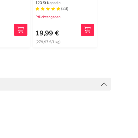
Löwenzahn Kapseln
vegan Kapsel
120 St Kapseln
90 St Kapseln
(23)
(0)
Pflichtangaben
Pflichtangaben
19,99 €
16,95 €
(279,97 €/1 kg)
(255,27 €/1 kg)