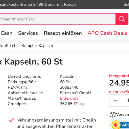
sandkostenfrei ab 34.99 € oder mit Rezept
Sc
 Cash
Services
Rezept einlösen
APO Cash Deals
rkraft Leber-Komplex Kapseln
x Kapseln, 60 St
Mengenrab
Darreichungsform:
Kapseln
24,9
Packungsgröße:
60 St
PZN/Art.Nr.:
20383440
nicht verf
Anbieter/Hersteller:
Bitterkraft GmbH
Marke/Präparat:
Bitterkraft
Grundpreis:
362,65 €/1 kg
Versan
Nahrungsergänzungsmittel mit Cholin
AP
und ausgewählten Pflanzenextrakten