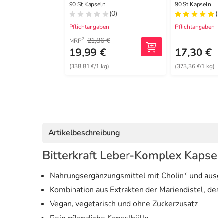
vegan Kap
90 St Kapseln
90 St Kapseln
(0)
(
Pflichtangaben
Pflichtangaben
21,86 €
2
MRP
19,99 €
17,30 €
(338,81 €/1 kg)
(323,36 €/1 kg)
Artikelbeschreibung
Bitterkraft Leber-Komplex Kapsel
Nahrungsergänzungsmittel mit Cholin* und aus
Kombination aus Extrakten der Mariendistel, d
Vegan, vegetarisch und ohne Zuckerzusatz
Rein pflanzliche Kapselhülle