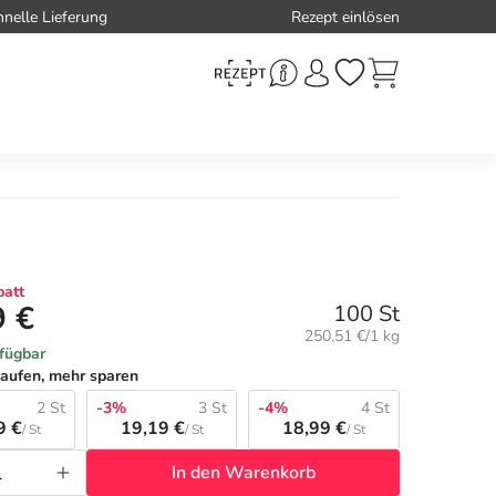
hnelle Lieferung
Rezept einlösen
att
9 €
100 St
Grundpreis:
250,51 €/1 kg
rfügbar
aufen, mehr sparen
2 St
-3%
3 St
-4%
4 St
9 €
19,19 €
18,99 €
/ St
/ St
/ St
In den Warenkorb