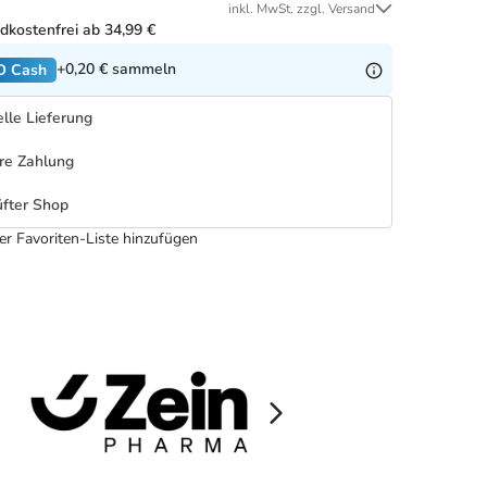
inkl. MwSt. zzgl. Versand
dkostenfrei ab 34,99 €
+0,20 €
sammeln
O Cash
lle Lieferung
re Zahlung
fter Shop
er Favoriten-Liste hinzufügen