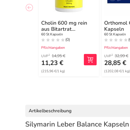
Cholin 600 mg rein
Orthomol 
aus Bitartrat
Kapseln
veg.Kapseln
60 St Kapseln
60 St Kapseln
(0)
(
Pflichtangaben
Pflichtangaben
14,95 €
32,99 €
1
1
UVP
UVP
11,23 €
28,85 €
(215,96 €/1 kg)
(1202,08 €/1 kg
Artikelbeschreibung
Silymarin Leber Balance Kapseln