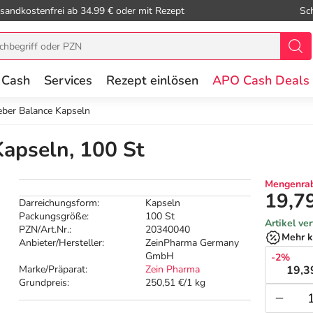
sandkostenfrei ab 34.99 € oder mit Rezept
Sc
 Cash
Services
Rezept einlösen
APO Cash Deals
eber Balance Kapseln
Kapseln, 100 St
Mengenrab
19,7
Darreichungsform:
Kapseln
Packungsgröße:
100 St
Artikel ve
PZN/Art.Nr.:
20340040
Mehr k
Anbieter/Hersteller:
ZeinPharma Germany
GmbH
-2%
Marke/Präparat:
Zein Pharma
19,3
Grundpreis:
250,51 €/1 kg