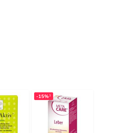
-15%
-21%
3
3