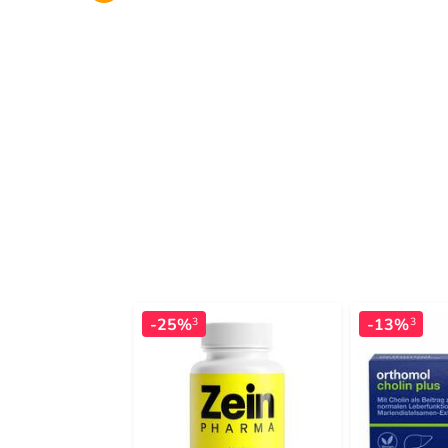
-25%
-13%
3
3