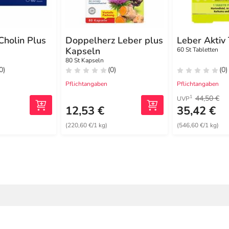
Cholin Plus
Doppelherz Leber plus
Leber Aktiv
Kapseln
60 St Tabletten
80 St Kapseln
0)
(0)
(0)
Pflichtangaben
Pflichtangaben
44,50 €
1
UVP
12,53 €
35,42 €
)
(220,60 €/1 kg)
(546,60 €/1 kg)