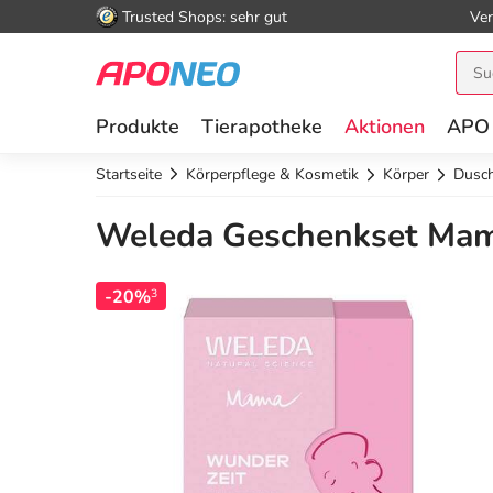
Trusted Shops: sehr gut
Ver
Produkte
Tierapotheke
Aktionen
APO
Startseite
Körperpflege & Kosmetik
Körper
Dusc
Weleda Geschenkset Mam
-20%
3