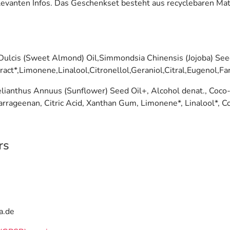
levanten Infos. Das Geschenkset besteht aus recyclebaren Mat
lcis (Sweet Almond) Oil,Simmondsia Chinensis (Jojoba) Seed
act*,Limonene,Linalool,Citronellol,Geraniol,Citral,Eugenol,Fa
lianthus Annuus (Sunflower) Seed Oil+, Alcohol denat., Coco
rrageenan, Citric Acid, Xanthan Gum, Limonene*, Linalool*, C
rs
a.de