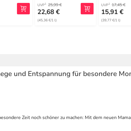
25,99 €
17,45 €
1
1
UVP
UVP
22,68 €
15,91 €
(45,36 €/1 l)
(39,77 €/1 l)
lege und Entspannung für besondere M
e besondere Zeit noch schöner zu machen: Mit dem neuen Mama