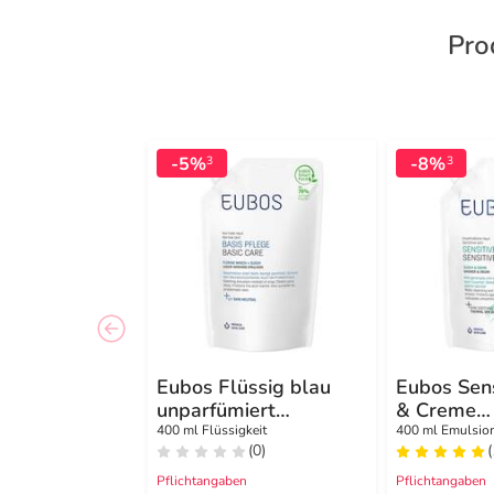
Pro
-5%
-8%
3
3
Eubos Flüssig blau
Eubos Sens
unparfümiert
& Creme
Nachfüllbeutel
Nachfüllbe
400 ml Flüssigkeit
400 ml Emulsio
(0)
(
Pflichtangaben
Pflichtangaben