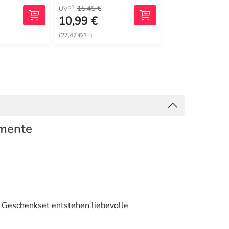
15,45 €
21,25 €
1
1
UVP
UVP
10,99 €
17,70 €
(27,47 €/1 l)
(44,25 €/1 l)
omente
 Geschenkset entstehen liebevolle