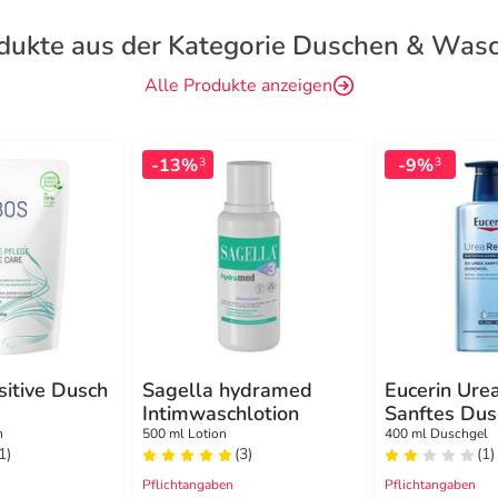
dukte aus der Kategorie Duschen & Was
Alle Produkte anzeigen
-13%
-9%
3
3
itive Dusch
Sagella hydramed
Eucerin Ure
Intimwaschlotion
Sanftes Du
utel
n
500 ml Lotion
400 ml Duschgel
1)
(3)
(1)
Pflichtangaben
Pflichtangaben