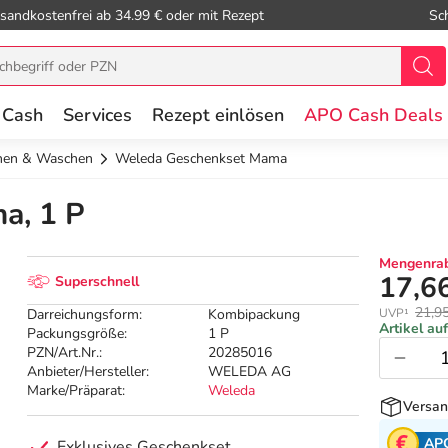
sandkostenfrei ab 34.99 € oder mit Rezept
Sc
 Cash
Services
Rezept einlösen
APO Cash Deals
hen & Waschen
Weleda Geschenkset Mama
a, 1 P
Mengenrab
17,6
Superschnell
21,9
Darreichungsform:
Kombipackung
UVP¹
Artikel au
Packungsgröße:
1 P
PZN/Art.Nr.:
20285016
Anbieter/Hersteller:
WELEDA AG
Marke/Präparat:
Weleda
Versan
AP
Exklusives Geschenkset