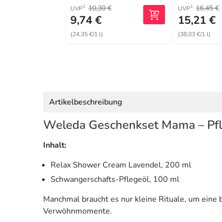
10,30 €
16,45 €
1
1
UVP
UVP
9,74 €
15,21 €
(24,35 €/1 l)
(38,03 €/1 l)
Artikelbeschreibung
Weleda Geschenkset Mama – Pf
Inhalt:
Relax Shower Cream Lavendel, 200 ml
Schwangerschafts-Pflegeöl, 100 ml
Manchmal braucht es nur kleine Rituale, um ein
Verwöhnmomente.