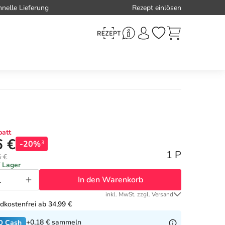
hnelle Lieferung
Rezept einlösen
att
6 €
-20%
3
1 P
5 €
f Lager
In den Warenkorb
inkl. MwSt. zzgl. Versand
dkostenfrei ab 34,99 €
+0,18 €
sammeln
O Cash