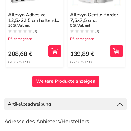
Allevyn Adhesive
Allevyn Gentle Border
12,5x22,5 cm haftende
7,5x7,5 cm
Wundauflage
Schaumverband
10 St Verband
5 St Verband
(0)
(0)
Pflichtangaben
Pflichtangaben
208,68 €
139,89 €
(20,87 €/1 St)
(27,98 €/1 St)
Weitere Produkte anzeigen
Artikelbeschreibung
Adresse des Anbieters/Herstellers