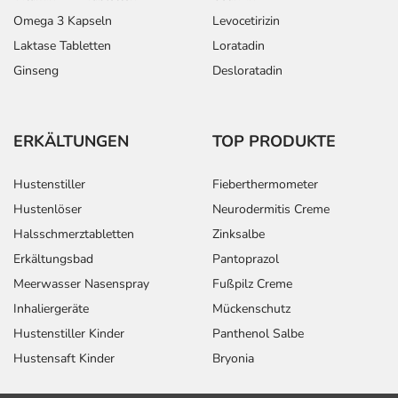
Omega 3 Kapseln
Levocetirizin
Laktase Tabletten
Loratadin
Ginseng
Desloratadin
ERKÄLTUNGEN
TOP PRODUKTE
Hustenstiller
Fieberthermometer
Hustenlöser
Neurodermitis Creme
Halsschmerztabletten
Zinksalbe
Erkältungsbad
Pantoprazol
Meerwasser Nasenspray
Fußpilz Creme
Inhaliergeräte
Mückenschutz
Hustenstiller Kinder
Panthenol Salbe
Hustensaft Kinder
Bryonia