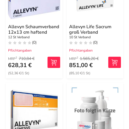
Allevyn Schaumverband
Allevyn Life Sacrum
12x13 cm haftend
groß Verband
12 St Verband
10 St Verband
(0)
(0)
Pflichtangaben
Pflichtangaben
710,84 €
1.565,20 €
2
2
MRP
MRP
628,31 €
851,00 €
(52,36 €/1 St)
(85,10 €/1 St)