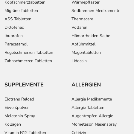
Kopfschmerztabletten
Wärmepflaster
Migräne Tabletten
Sodbrennen Medikamente
ASS Tabletten
Thermacare
Diclofenac
Voltaren
Ibuprofen
Hämorrhoiden Salbe
Paracetamol
Abführmittel
Regelschmerzen Tabletten
Magentabletten
Zahnschmerzen Tabletten
Lidocain
SUPPLEMENTE
ALLERGIEN
Elotrans Reload
Allergie Medikamente
Eiweißpulver
Allergie Tabletten
Melatonin Spray
Augentropfen Allergie
Kollagen
Mometason Nasenspray
Vitamin B12 Tabletten
Cetirizin