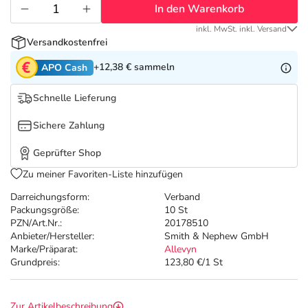
Refluthin, Lasea & Carmenthin Deals
Sport & Fitness
Täglich gut versorgt
In den Warenkorb
inkl. MwSt. inkl. Versand
Salus Deals
Tierapotheke
Versandkostenfrei
+12,38 €
sammeln
APO Cash
Vitamine & Mineralstoffe
Schnelle Lieferung
Marken
Sichere Zahlung
Geprüfter Shop
Zu meiner Favoriten-Liste hinzufügen
Darreichungsform:
Verband
Packungsgröße:
10 St
PZN/Art.Nr.:
20178510
Anbieter/Hersteller:
Smith & Nephew GmbH
Marke/Präparat:
Allevyn
Grundpreis:
123,80 €/1 St
Zur Artikelbeschreibung