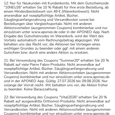
12: Nur für Neukunden mit Kundenkonto. Mit dem Gutscheincode
"10NEU26" erhalten Sie 10 % Rabatt für Ihre erste Bestellung, ab
einem Mindestbestellwert von 49 € (Warenkorbwert). Nicht
anwendbar auf rezeptpflichtige Artikel, Bücher,
Säuglingsanfangsnahrung und Versandkosten sowie bei
Bestellungen über Vergleichsportale. Nicht mit anderen
Aktionsvorteilen (ausgenommen Coupons) kombinierbar und nur
einzulösen unter www.aponeo.de oder in der APONEO App. Nach
Eingabe des Gutscheincodes im Warenkorb, wird der Wert des
Vorteils automatisch vom Rechnungsbetrag abgezogen. Wir
behalten uns das Recht vor, die Aktionen bei Vorliegen eines
wichtigen Grundes zu beenden oder ggf. mit einem anderen
Gutschein bzw. durch eine andere Aktion zu ersetzen.
21: Bei Verwendung des Coupons "Summer20" erhalten Sie 20 %
Rabatt auf viele Pierre Fabre-Produkte. Nicht anwendbar auf
rezeptpflichtige Artikel, Bücher, Säuglingsanfangsnahrung und
Versandkosten. Nicht mit anderen Aktionsvorteilen (ausgenommen
Coupons) kombinierbar und nur einzulösen unter www.aponeo.de
und in der APONEO App. Gültig: 27.07.2026 bis 09.08.2026. Nur
solange der Vorrat reicht. Wir behalten uns vor, die Aktion früher
zu beenden. Keine Barauszahlung.
22: Bei Verwendung des Coupons "Vital2026" erhalten Sie 20 %
Rabatt auf ausgewählte Orthomol-Produkte. Nicht anwendbar auf
rezeptpflichtige Artikel, Bücher, Säuglingsanfangsnahrung und
Versandkosten. Nicht mit anderen Aktionsvorteilen (ausgenommen
Coupons) kombinierbar und nur einzulösen unter www.aponeo.de