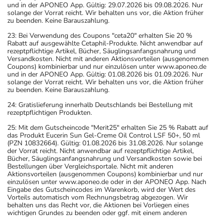
und in der APONEO App. Gültig: 29.07.2026 bis 09.08.2026. Nur
solange der Vorrat reicht. Wir behalten uns vor, die Aktion früher
zu beenden. Keine Barauszahlung.
23: Bei Verwendung des Coupons "ceta20" erhalten Sie 20 %
Rabatt auf ausgewählte Cetaphil-Produkte. Nicht anwendbar auf
rezeptpflichtige Artikel, Bücher, Säuglingsanfangsnahrung und
Versandkosten. Nicht mit anderen Aktionsvorteilen (ausgenommen
Coupons) kombinierbar und nur einzulösen unter www.aponeo.de
und in der APONEO App. Gültig: 01.08.2026 bis 01.09.2026. Nur
solange der Vorrat reicht. Wir behalten uns vor, die Aktion früher
zu beenden. Keine Barauszahlung.
24: Gratislieferung innerhalb Deutschlands bei Bestellung mit
rezeptpflichtigen Produkten.
25: Mit dem Gutscheincode "Merit25" erhalten Sie 25 % Rabatt auf
das Produkt Eucerin Sun Gel-Creme Oil Control LSF 50+, 50 ml
(PZN 10832664). Gültig: 01.08.2026 bis 31.08.2026. Nur solange
der Vorrat reicht. Nicht anwendbar auf rezeptpflichtige Artikel,
Bücher, Säuglingsanfangsnahrung und Versandkosten sowie bei
Bestellungen über Vergleichsportale. Nicht mit anderen
Aktionsvorteilen (ausgenommen Coupons) kombinierbar und nur
einzulösen unter www.aponeo.de oder in der APONEO App. Nach
Eingabe des Gutscheincodes im Warenkorb, wird der Wert des
Vorteils automatisch vom Rechnungsbetrag abgezogen. Wir
behalten uns das Recht vor, die Aktionen bei Vorliegen eines
wichtigen Grundes zu beenden oder ggf. mit einem anderen