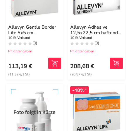
Allevyn Gentle Border
Allevyn Adhesive
Lite 5x5 cm
12,5x22,5 cm haftende
Schaumverband
Wundauflage
10 St Verband
10 St Verband
(0)
(0)
Pflichtangaben
Pflichtangaben
113,19 €
208,68 €
(11,32 €/1 St)
(20,87 €/1 St)
-48%
4