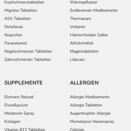
Kopfschmerztabletten
Wärmepflaster
Migräne Tabletten
Sodbrennen Medikamente
ASS Tabletten
Thermacare
Diclofenac
Voltaren
Ibuprofen
Hämorrhoiden Salbe
Paracetamol
Abführmittel
Regelschmerzen Tabletten
Magentabletten
Zahnschmerzen Tabletten
Lidocain
SUPPLEMENTE
ALLERGIEN
Elotrans Reload
Allergie Medikamente
Eiweißpulver
Allergie Tabletten
Melatonin Spray
Augentropfen Allergie
Kollagen
Mometason Nasenspray
Vitamin B12 Tabletten
Cetirizin