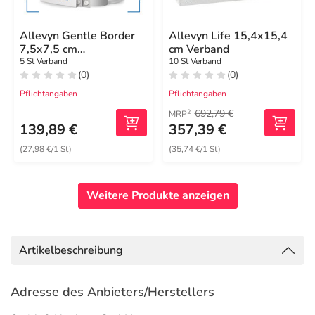
Allevyn Gentle Border
Allevyn Life 15,4x15,4
7,5x7,5 cm
cm Verband
Schaumverband
5 St Verband
10 St Verband
(0)
(0)
Pflichtangaben
Pflichtangaben
692,79 €
2
MRP
139,89 €
357,39 €
(27,98 €/1 St)
(35,74 €/1 St)
Weitere Produkte anzeigen
Artikelbeschreibung
Adresse des Anbieters/Herstellers