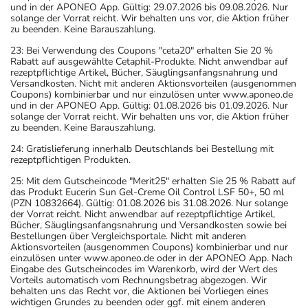
und in der APONEO App. Gültig: 29.07.2026 bis 09.08.2026. Nur
solange der Vorrat reicht. Wir behalten uns vor, die Aktion früher
zu beenden. Keine Barauszahlung.
23: Bei Verwendung des Coupons "ceta20" erhalten Sie 20 %
Rabatt auf ausgewählte Cetaphil-Produkte. Nicht anwendbar auf
rezeptpflichtige Artikel, Bücher, Säuglingsanfangsnahrung und
Versandkosten. Nicht mit anderen Aktionsvorteilen (ausgenommen
Coupons) kombinierbar und nur einzulösen unter www.aponeo.de
und in der APONEO App. Gültig: 01.08.2026 bis 01.09.2026. Nur
solange der Vorrat reicht. Wir behalten uns vor, die Aktion früher
zu beenden. Keine Barauszahlung.
24: Gratislieferung innerhalb Deutschlands bei Bestellung mit
rezeptpflichtigen Produkten.
25: Mit dem Gutscheincode "Merit25" erhalten Sie 25 % Rabatt auf
das Produkt Eucerin Sun Gel-Creme Oil Control LSF 50+, 50 ml
(PZN 10832664). Gültig: 01.08.2026 bis 31.08.2026. Nur solange
der Vorrat reicht. Nicht anwendbar auf rezeptpflichtige Artikel,
Bücher, Säuglingsanfangsnahrung und Versandkosten sowie bei
Bestellungen über Vergleichsportale. Nicht mit anderen
Aktionsvorteilen (ausgenommen Coupons) kombinierbar und nur
einzulösen unter www.aponeo.de oder in der APONEO App. Nach
Eingabe des Gutscheincodes im Warenkorb, wird der Wert des
Vorteils automatisch vom Rechnungsbetrag abgezogen. Wir
behalten uns das Recht vor, die Aktionen bei Vorliegen eines
wichtigen Grundes zu beenden oder ggf. mit einem anderen