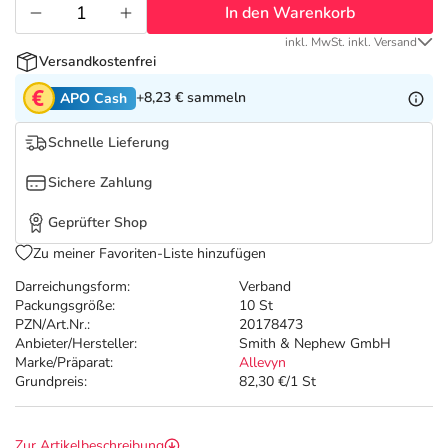
Refluthin, Lasea & Carmenthin Deals
Sport & Fitness
Täglich gut versorgt
In den Warenkorb
inkl. MwSt. inkl. Versand
Salus Deals
Tierapotheke
Versandkostenfrei
+8,23 €
sammeln
APO Cash
Vitamine & Mineralstoffe
Schnelle Lieferung
Marken
Sichere Zahlung
Geprüfter Shop
Zu meiner Favoriten-Liste hinzufügen
Darreichungsform:
Verband
Packungsgröße:
10 St
PZN/Art.Nr.:
20178473
Anbieter/Hersteller:
Smith & Nephew GmbH
Marke/Präparat:
Allevyn
Grundpreis:
82,30 €/1 St
Zur Artikelbeschreibung