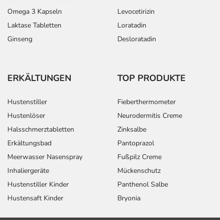
Omega 3 Kapseln
Levocetirizin
Laktase Tabletten
Loratadin
Ginseng
Desloratadin
ERKÄLTUNGEN
TOP PRODUKTE
Hustenstiller
Fieberthermometer
Hustenlöser
Neurodermitis Creme
Halsschmerztabletten
Zinksalbe
Erkältungsbad
Pantoprazol
Meerwasser Nasenspray
Fußpilz Creme
Inhaliergeräte
Mückenschutz
Hustenstiller Kinder
Panthenol Salbe
Hustensaft Kinder
Bryonia