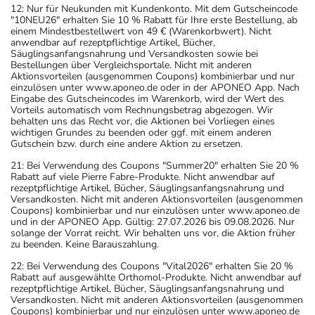
12: Nur für Neukunden mit Kundenkonto. Mit dem Gutscheincode
"10NEU26" erhalten Sie 10 % Rabatt für Ihre erste Bestellung, ab
einem Mindestbestellwert von 49 € (Warenkorbwert). Nicht
anwendbar auf rezeptpflichtige Artikel, Bücher,
Säuglingsanfangsnahrung und Versandkosten sowie bei
Bestellungen über Vergleichsportale. Nicht mit anderen
Aktionsvorteilen (ausgenommen Coupons) kombinierbar und nur
einzulösen unter www.aponeo.de oder in der APONEO App. Nach
Eingabe des Gutscheincodes im Warenkorb, wird der Wert des
Vorteils automatisch vom Rechnungsbetrag abgezogen. Wir
behalten uns das Recht vor, die Aktionen bei Vorliegen eines
wichtigen Grundes zu beenden oder ggf. mit einem anderen
Gutschein bzw. durch eine andere Aktion zu ersetzen.
21: Bei Verwendung des Coupons "Summer20" erhalten Sie 20 %
Rabatt auf viele Pierre Fabre-Produkte. Nicht anwendbar auf
rezeptpflichtige Artikel, Bücher, Säuglingsanfangsnahrung und
Versandkosten. Nicht mit anderen Aktionsvorteilen (ausgenommen
Coupons) kombinierbar und nur einzulösen unter www.aponeo.de
und in der APONEO App. Gültig: 27.07.2026 bis 09.08.2026. Nur
solange der Vorrat reicht. Wir behalten uns vor, die Aktion früher
zu beenden. Keine Barauszahlung.
22: Bei Verwendung des Coupons "Vital2026" erhalten Sie 20 %
Rabatt auf ausgewählte Orthomol-Produkte. Nicht anwendbar auf
rezeptpflichtige Artikel, Bücher, Säuglingsanfangsnahrung und
Versandkosten. Nicht mit anderen Aktionsvorteilen (ausgenommen
Coupons) kombinierbar und nur einzulösen unter www.aponeo.de