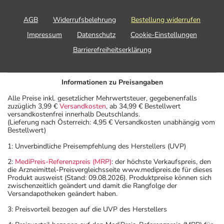
AGB
Widerrufsbelehrung
Bestellung widerrufen
Impressum
Datenschutz
Cookie-Einstellungen
Barrierefreiheitserklärung
Informationen zu Preisangaben
Alle Preise inkl. gesetzlicher Mehrwertsteuer, gegebenenfalls
zuzüglich 3,99 €
Versandkosten
, ab 34,99 € Bestellwert
versandkostenfrei innerhalb Deutschlands.
(Lieferung nach Österreich: 4,95 € Versandkosten unabhängig vom
Bestellwert)
1: Unverbindliche Preisempfehlung des Herstellers (UVP)
2:
MediPreis-Referenzpreis (MRP)
: der höchste Verkaufspreis, den
die Arzneimittel-Preisvergleichsseite www.medipreis.de für dieses
Produkt ausweist (Stand: 09.08.2026). Produktpreise können sich
zwischenzeitlich geändert und damit die Rangfolge der
Versandapotheken geändert haben.
3: Preisvorteil bezogen auf die UVP des Herstellers