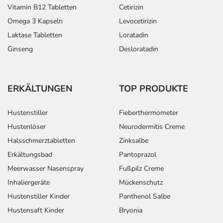
Vitamin B12 Tabletten
Cetirizin
Omega 3 Kapseln
Levocetirizin
Laktase Tabletten
Loratadin
Ginseng
Desloratadin
ERKÄLTUNGEN
TOP PRODUKTE
Hustenstiller
Fieberthermometer
Hustenlöser
Neurodermitis Creme
Halsschmerztabletten
Zinksalbe
Erkältungsbad
Pantoprazol
Meerwasser Nasenspray
Fußpilz Creme
Inhaliergeräte
Mückenschutz
Hustenstiller Kinder
Panthenol Salbe
Hustensaft Kinder
Bryonia