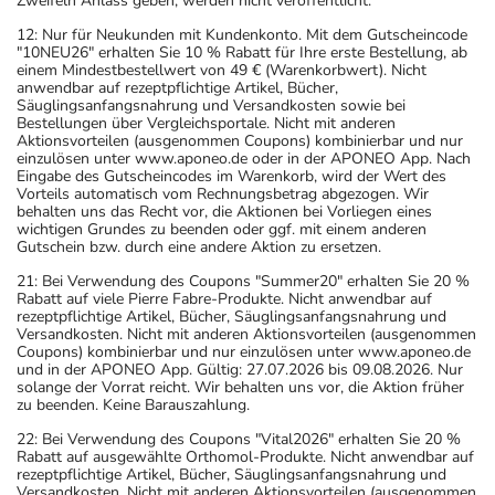
Zweifeln Anlass geben, werden nicht veröffentlicht.
12: Nur für Neukunden mit Kundenkonto. Mit dem Gutscheincode
"10NEU26" erhalten Sie 10 % Rabatt für Ihre erste Bestellung, ab
einem Mindestbestellwert von 49 € (Warenkorbwert). Nicht
anwendbar auf rezeptpflichtige Artikel, Bücher,
Säuglingsanfangsnahrung und Versandkosten sowie bei
Bestellungen über Vergleichsportale. Nicht mit anderen
Aktionsvorteilen (ausgenommen Coupons) kombinierbar und nur
einzulösen unter www.aponeo.de oder in der APONEO App. Nach
Eingabe des Gutscheincodes im Warenkorb, wird der Wert des
Vorteils automatisch vom Rechnungsbetrag abgezogen. Wir
behalten uns das Recht vor, die Aktionen bei Vorliegen eines
wichtigen Grundes zu beenden oder ggf. mit einem anderen
Gutschein bzw. durch eine andere Aktion zu ersetzen.
21: Bei Verwendung des Coupons "Summer20" erhalten Sie 20 %
Rabatt auf viele Pierre Fabre-Produkte. Nicht anwendbar auf
rezeptpflichtige Artikel, Bücher, Säuglingsanfangsnahrung und
Versandkosten. Nicht mit anderen Aktionsvorteilen (ausgenommen
Coupons) kombinierbar und nur einzulösen unter www.aponeo.de
und in der APONEO App. Gültig: 27.07.2026 bis 09.08.2026. Nur
solange der Vorrat reicht. Wir behalten uns vor, die Aktion früher
zu beenden. Keine Barauszahlung.
22: Bei Verwendung des Coupons "Vital2026" erhalten Sie 20 %
Rabatt auf ausgewählte Orthomol-Produkte. Nicht anwendbar auf
rezeptpflichtige Artikel, Bücher, Säuglingsanfangsnahrung und
Versandkosten. Nicht mit anderen Aktionsvorteilen (ausgenommen