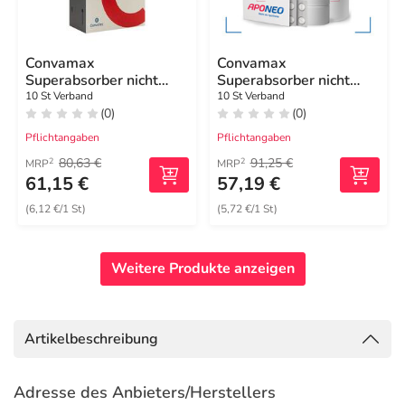
Convamax
Convamax
Superabsorber nicht
Superabsorber nicht
adhäsiv 7,5x7,5 cm
adhäsiv 10x10 cm
10 St Verband
10 St Verband
(0)
(0)
Pflichtangaben
Pflichtangaben
80,63 €
91,25 €
2
2
MRP
MRP
61,15 €
57,19 €
(6,12 €/1 St)
(5,72 €/1 St)
Weitere Produkte anzeigen
Artikelbeschreibung
Adresse des Anbieters/Herstellers