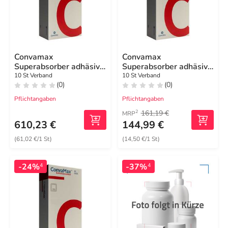
Convamax
Convamax
Superabsorber adhäsiv
Superabsorber adhäsiv
20x20 cm
10x10 cm
10 St Verband
10 St Verband
(0)
(0)
Pflichtangaben
Pflichtangaben
161,19 €
2
MRP
610,23 €
144,99 €
(61,02 €/1 St)
(14,50 €/1 St)
-24%
-37%
4
4