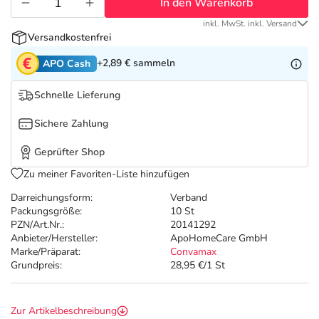
Refluthin, Lasea & Carmenthin Deals
Sport & Fitness
Täglich gut versorgt
In den Warenkorb
inkl. MwSt. inkl. Versand
Versandkostenfrei
Salus Deals
Tierapotheke
+2,89 €
sammeln
APO Cash
Vitamine & Mineralstoffe
Schnelle Lieferung
Sichere Zahlung
Marken
Geprüfter Shop
Zu meiner Favoriten-Liste hinzufügen
Darreichungsform:
Verband
Packungsgröße:
10 St
PZN/Art.Nr.:
20141292
Anbieter/Hersteller:
ApoHomeCare GmbH
Marke/Präparat:
Convamax
Grundpreis:
28,95 €/1 St
Zur Artikelbeschreibung