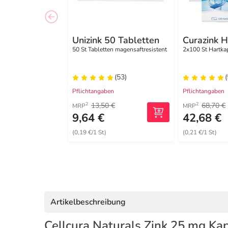
Unizink 50 Tabletten
Curazink 
50 St Tabletten magensaftresistent
2x100 St Hartka
(53)
(
Pflichtangaben
Pflichtangaben
13,50 €
68,70 €
2
2
MRP
MRP
9,64 €
42,68 €
(0,19 €/1 St)
(0,21 €/1 St)
Artikelbeschreibung
Cellcura Naturals Zink 25 mg Ka