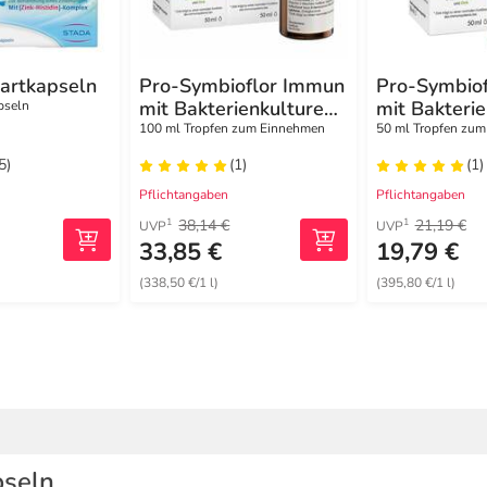
Hartkapseln
Pro-Symbioflor Immun
Pro-Symbio
mit Bakterienkulturen
mit Bakteri
pseln
& Zink
& Zink
100 ml Tropfen zum Einnehmen
50 ml Tropfen zu
5)
(1)
(1)
Pflichtangaben
Pflichtangaben
38,14 €
21,19 €
1
1
UVP
UVP
33,85 €
19,79 €
(338,50 €/1 l)
(395,80 €/1 l)
pseln