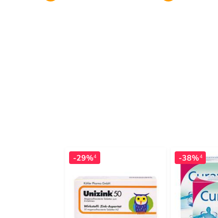
-29%
-38%
4
4