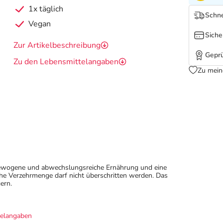
1x täglich
Schne
Vegan
Siche
Zur Artikelbeschreibung
Geprü
Zu den Lebensmittelangaben
Zu mein
sgewogene und abwechslungsreiche Ernährung und eine
e Verzehrmenge darf nicht überschritten werden. Das
ern.
telangaben