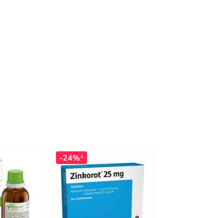
-24%
-17%
4
4