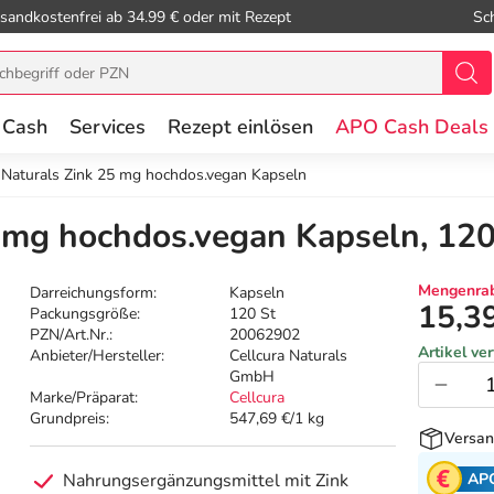
sandkostenfrei ab 34.99 € oder mit Rezept
Sc
 Cash
Services
Rezept einlösen
APO Cash Deals
 Naturals Zink 25 mg hochdos.vegan Kapseln
5 mg hochdos.vegan Kapseln, 120
Mengenrab
Darreichungsform:
Kapseln
15,3
Packungsgröße:
120 St
PZN/Art.Nr.:
20062902
Artikel ve
Anbieter/Hersteller:
Cellcura Naturals
GmbH
Marke/Präparat:
Cellcura
Grundpreis:
547,69 €/1 kg
Versan
AP
Nahrungsergänzungsmittel mit Zink