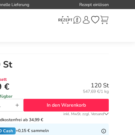
hnelle Lieferung
Rezept einlösen
 St
att
9 €
120 St
Grundpreis:
547,69 €/1 kg
rfügbar
In den Warenkorb
inkl. MwSt. zzgl. Versand
dkostenfrei ab 34,99 €
+0,15 €
sammeln
O Cash