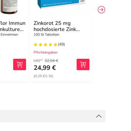
flor Immun
Zinkorot 25 mg
Zinkorotat-P
enkulturen
hochdosierte Zink
magensaftres
Tabletten
Tabletten
m Einnehmen
100 St Tabletten
100 St Tabletten
magensaftresistent
(49)
(6)
Pflichtangaben
Pflichtangaben
32,94 €
20,05 €
2
2
MRP
MRP
24,99 €
16,71 €
(0,25 €/1 St)
(0,17 €/1 St)