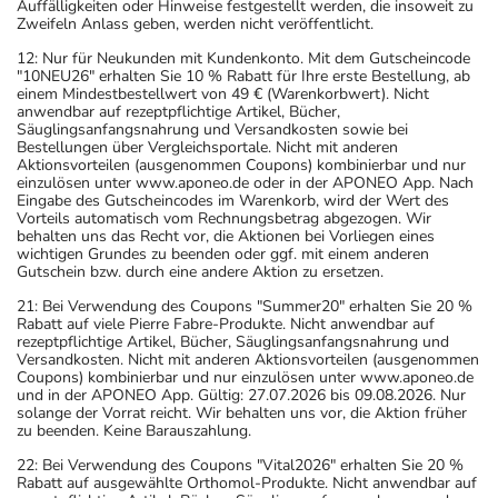
Auffälligkeiten oder Hinweise festgestellt werden, die insoweit zu
Zweifeln Anlass geben, werden nicht veröffentlicht.
12: Nur für Neukunden mit Kundenkonto. Mit dem Gutscheincode
"10NEU26" erhalten Sie 10 % Rabatt für Ihre erste Bestellung, ab
einem Mindestbestellwert von 49 € (Warenkorbwert). Nicht
anwendbar auf rezeptpflichtige Artikel, Bücher,
Säuglingsanfangsnahrung und Versandkosten sowie bei
Bestellungen über Vergleichsportale. Nicht mit anderen
Aktionsvorteilen (ausgenommen Coupons) kombinierbar und nur
einzulösen unter www.aponeo.de oder in der APONEO App. Nach
Eingabe des Gutscheincodes im Warenkorb, wird der Wert des
Vorteils automatisch vom Rechnungsbetrag abgezogen. Wir
behalten uns das Recht vor, die Aktionen bei Vorliegen eines
wichtigen Grundes zu beenden oder ggf. mit einem anderen
Gutschein bzw. durch eine andere Aktion zu ersetzen.
21: Bei Verwendung des Coupons "Summer20" erhalten Sie 20 %
Rabatt auf viele Pierre Fabre-Produkte. Nicht anwendbar auf
rezeptpflichtige Artikel, Bücher, Säuglingsanfangsnahrung und
Versandkosten. Nicht mit anderen Aktionsvorteilen (ausgenommen
Coupons) kombinierbar und nur einzulösen unter www.aponeo.de
und in der APONEO App. Gültig: 27.07.2026 bis 09.08.2026. Nur
solange der Vorrat reicht. Wir behalten uns vor, die Aktion früher
zu beenden. Keine Barauszahlung.
22: Bei Verwendung des Coupons "Vital2026" erhalten Sie 20 %
Rabatt auf ausgewählte Orthomol-Produkte. Nicht anwendbar auf