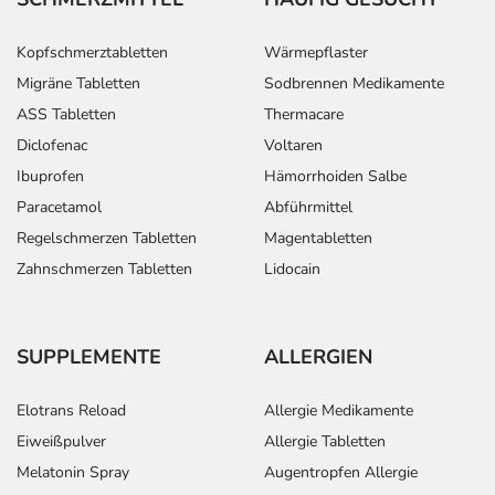
Kopfschmerztabletten
Wärmepflaster
Migräne Tabletten
Sodbrennen Medikamente
ASS Tabletten
Thermacare
Diclofenac
Voltaren
Ibuprofen
Hämorrhoiden Salbe
Paracetamol
Abführmittel
Regelschmerzen Tabletten
Magentabletten
Zahnschmerzen Tabletten
Lidocain
SUPPLEMENTE
ALLERGIEN
Elotrans Reload
Allergie Medikamente
Eiweißpulver
Allergie Tabletten
Melatonin Spray
Augentropfen Allergie