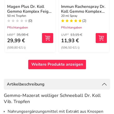
Magen Plus Dr. Koll
Immun Rachenspray Dr.
Gemmo Komplex Feige
Koll Gemmo Komplex
Linde Zink
Vit.B6 B12
50 ml Tropfen
20 ml Spray
(0)
(2)
Pflichtangaben
Pflichtangaben
35,98 €
13,15 €
2
1
MRP
UVP
29,99 €
11,93 €
(599,80 €/1 l)
(596,50 €/1 l)
Weitere Produkte anzeigen
Artikelbeschreibung
Gemmo-Mazerat wolliger Schneeball Dr. Koll
Vib. Tropfen
Nahrungsergänzungsmittel mit Extrakt aus Knospen