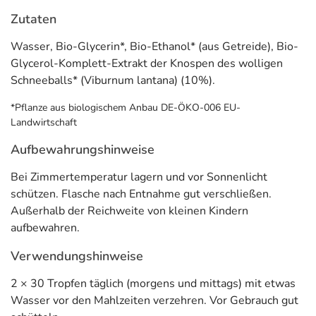
Komplett-
Zutaten
Extrakt aus:
Knospen des
Wasser, Bio-Glycerin*, Bio-Ethanol* (aus Getreide), Bio-
wolligen
Schneeballs
Glycerol-Komplett-Extrakt der Knospen des wolligen
Schneeballs* (Viburnum lantana) (10%).
** Nährstoffreferenzwert gemäß EU-Verordnung Nr.
*Pflanze aus biologischem Anbau DE-ÖKO-006 EU-
1169/2011
Landwirtschaft
*** keine Referenzmenge vorhanden
Aufbewahrungshinweise
Adresse des Lebensmittel-Unternehmens
Bei Zimmertemperatur lagern und vor Sonnenlicht
Dr. Koll Biopharm GmbH
schützen. Flasche nach Entnahme gut verschließen.
Am Johannisberg 68-70
Außerhalb der Reichweite von kleinen Kindern
53474 Bad Neuenahr
aufbewahren.
Informationen zu diesem Lebensmittel (wie z. B. Zutaten,
Verwendungshinweise
Allergene) sind bei den Lebensmittelangaben als pdf
hinterlegt. (oben)
2 × 30 Tropfen täglich (morgens und mittags) mit etwas
Wasser vor den Mahlzeiten verzehren. Vor Gebrauch gut