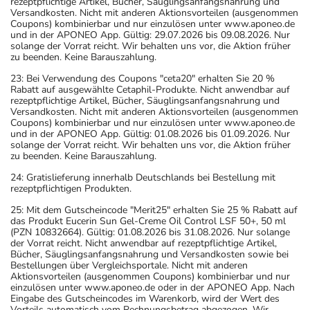
rezeptpflichtige Artikel, Bücher, Säuglingsanfangsnahrung und
Versandkosten. Nicht mit anderen Aktionsvorteilen (ausgenommen
Coupons) kombinierbar und nur einzulösen unter www.aponeo.de
und in der APONEO App. Gültig: 29.07.2026 bis 09.08.2026. Nur
solange der Vorrat reicht. Wir behalten uns vor, die Aktion früher
zu beenden. Keine Barauszahlung.
23: Bei Verwendung des Coupons "ceta20" erhalten Sie 20 %
Rabatt auf ausgewählte Cetaphil-Produkte. Nicht anwendbar auf
rezeptpflichtige Artikel, Bücher, Säuglingsanfangsnahrung und
Versandkosten. Nicht mit anderen Aktionsvorteilen (ausgenommen
Coupons) kombinierbar und nur einzulösen unter www.aponeo.de
und in der APONEO App. Gültig: 01.08.2026 bis 01.09.2026. Nur
solange der Vorrat reicht. Wir behalten uns vor, die Aktion früher
zu beenden. Keine Barauszahlung.
24: Gratislieferung innerhalb Deutschlands bei Bestellung mit
rezeptpflichtigen Produkten.
25: Mit dem Gutscheincode "Merit25" erhalten Sie 25 % Rabatt auf
das Produkt Eucerin Sun Gel-Creme Oil Control LSF 50+, 50 ml
(PZN 10832664). Gültig: 01.08.2026 bis 31.08.2026. Nur solange
der Vorrat reicht. Nicht anwendbar auf rezeptpflichtige Artikel,
Bücher, Säuglingsanfangsnahrung und Versandkosten sowie bei
Bestellungen über Vergleichsportale. Nicht mit anderen
Aktionsvorteilen (ausgenommen Coupons) kombinierbar und nur
einzulösen unter www.aponeo.de oder in der APONEO App. Nach
Eingabe des Gutscheincodes im Warenkorb, wird der Wert des
Vorteils automatisch vom Rechnungsbetrag abgezogen. Wir