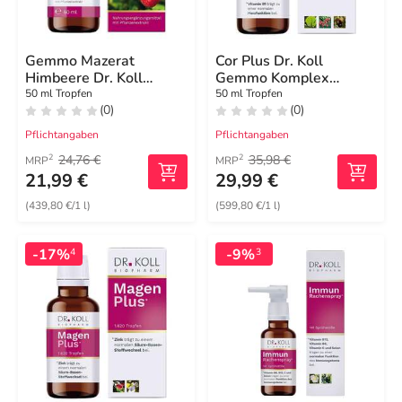
Gemmo Mazerat
Cor Plus Dr. Koll
Himbeere Dr. Koll
Gemmo Komplex
Rubus idaeus Tropf.
Weißdorn Vit.B1 Tro
50 ml Tropfen
50 ml Tropfen
(0)
(0)
Pflichtangaben
Pflichtangaben
24,76 €
35,98 €
2
2
MRP
MRP
21,99 €
29,99 €
(439,80 €/1 l)
(599,80 €/1 l)
-17%
-9%
4
3