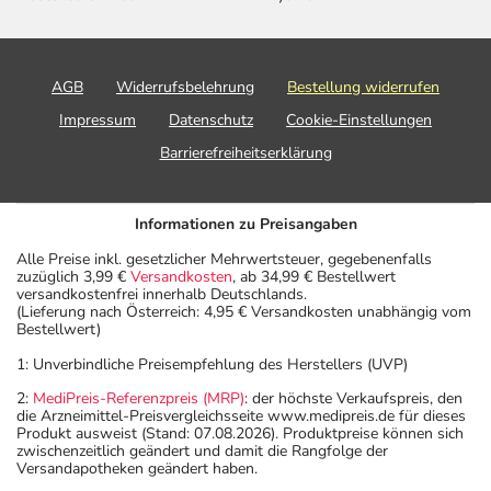
AGB
Widerrufsbelehrung
Bestellung widerrufen
Impressum
Datenschutz
Cookie-Einstellungen
Barrierefreiheitserklärung
Informationen zu Preisangaben
Alle Preise inkl. gesetzlicher Mehrwertsteuer, gegebenenfalls
zuzüglich 3,99 €
Versandkosten
, ab 34,99 € Bestellwert
versandkostenfrei innerhalb Deutschlands.
(Lieferung nach Österreich: 4,95 € Versandkosten unabhängig vom
Bestellwert)
1: Unverbindliche Preisempfehlung des Herstellers (UVP)
2:
MediPreis-Referenzpreis (MRP)
: der höchste Verkaufspreis, den
die Arzneimittel-Preisvergleichsseite www.medipreis.de für dieses
Produkt ausweist (Stand: 07.08.2026). Produktpreise können sich
zwischenzeitlich geändert und damit die Rangfolge der
Versandapotheken geändert haben.