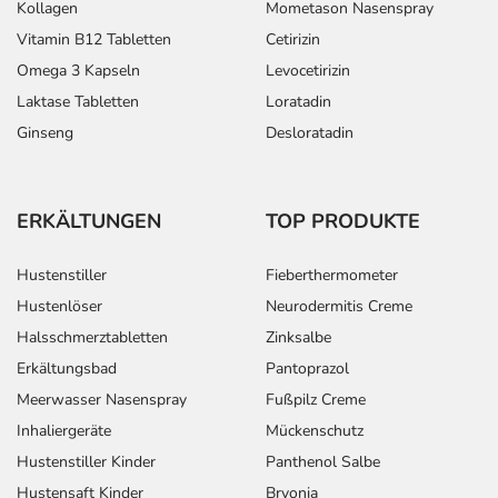
Kollagen
Mometason Nasenspray
Vitamin B12 Tabletten
Cetirizin
Omega 3 Kapseln
Levocetirizin
Laktase Tabletten
Loratadin
Ginseng
Desloratadin
ERKÄLTUNGEN
TOP PRODUKTE
Hustenstiller
Fieberthermometer
Hustenlöser
Neurodermitis Creme
Halsschmerztabletten
Zinksalbe
Erkältungsbad
Pantoprazol
Meerwasser Nasenspray
Fußpilz Creme
Inhaliergeräte
Mückenschutz
Hustenstiller Kinder
Panthenol Salbe
Hustensaft Kinder
Bryonia