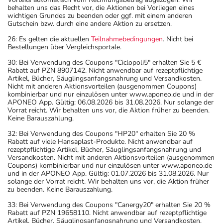
behalten uns das Recht vor, die Aktionen bei Vorliegen eines
wichtigen Grundes zu beenden oder ggf. mit einem anderen
Gutschein bzw. durch eine andere Aktion zu ersetzen.
26: Es gelten die aktuellen
Teilnahmebedingungen
. Nicht bei
Bestellungen über Vergleichsportale.
30: Bei Verwendung des Coupons "Ciclopoli5" erhalten Sie 5 €
Rabatt auf PZN 8907142. Nicht anwendbar auf rezeptpflichtige
Artikel, Bücher, Säuglingsanfangsnahrung und Versandkosten.
Nicht mit anderen Aktionsvorteilen (ausgenommen Coupons)
kombinierbar und nur einzulösen unter www.aponeo.de und in der
APONEO App. Gültig: 06.08.2026 bis 31.08.2026. Nur solange der
Vorrat reicht. Wir behalten uns vor, die Aktion früher zu beenden.
Keine Barauszahlung.
32: Bei Verwendung des Coupons "HP20" erhalten Sie 20 %
Rabatt auf viele Hansaplast-Produkte. Nicht anwendbar auf
rezeptpflichtige Artikel, Bücher, Säuglingsanfangsnahrung und
Versandkosten. Nicht mit anderen Aktionsvorteilen (ausgenommen
Coupons) kombinierbar und nur einzulösen unter www.aponeo.de
und in der APONEO App. Gültig: 01.07.2026 bis 31.08.2026. Nur
solange der Vorrat reicht. Wir behalten uns vor, die Aktion früher
zu beenden. Keine Barauszahlung.
33: Bei Verwendung des Coupons "Canergy20" erhalten Sie 20 %
Rabatt auf PZN 19658110. Nicht anwendbar auf rezeptpflichtige
Artikel, Bücher, Säuglingsanfangsnahrung und Versandkosten.