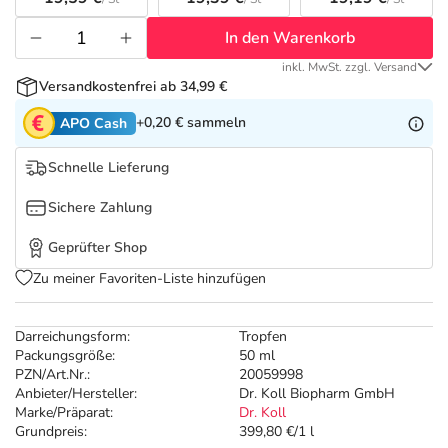
Refluthin, Lasea & Carmenthin Deals
Sport & Fitness
Täglich gut versorgt
In den Warenkorb
Salus Deals
Tierapotheke
inkl. MwSt. zzgl. Versand
Versandkostenfrei ab 34,99 €
Vitamine & Mineralstoffe
+0,20 €
sammeln
APO Cash
Schnelle Lieferung
Marken
Sichere Zahlung
Geprüfter Shop
Zu meiner Favoriten-Liste hinzufügen
Darreichungsform:
Tropfen
Packungsgröße:
50 ml
PZN/Art.Nr.:
20059998
Anbieter/Hersteller:
Dr. Koll Biopharm GmbH
Marke/Präparat:
Dr. Koll
Grundpreis:
399,80 €/1 l