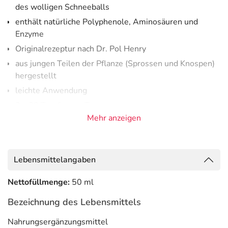
des wolligen Schneeballs
enthält natürliche Polyphenole, Aminosäuren und
Enzyme
Originalrezeptur nach Dr. Pol Henry
aus jungen Teilen der Pflanze (Sprossen und Knospen)
hergestellt
leichte Anwendung
2 x 30 Tropfen am Tag
Mehr anzeigen
aus kontrolliert biologischem Anbau
Hinweise
Öko-Kontrollstelle: DE-ÖKO-006 EU-Landwirtschaft
Lebensmittelangaben
Inhaltsstoffe pro Tagesdosis
Nettofüllmenge:
50 ml
Inhaltsstoffe
Pro Tagesportion (= 60 Tropfen)
% NRV *
Bezeichnung des Lebensmittels
Glycerol-
0,4 g
**
Nahrungsergänzungsmittel