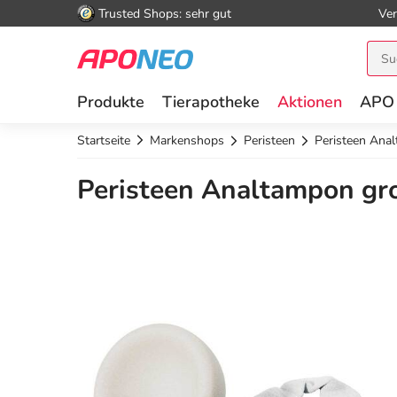
Trusted Shops: sehr gut
Ver
Produkte
Tierapotheke
Aktionen
APO
Startseite
Markenshops
Peristeen
Peristeen Ana
Peristeen Analtampon gro