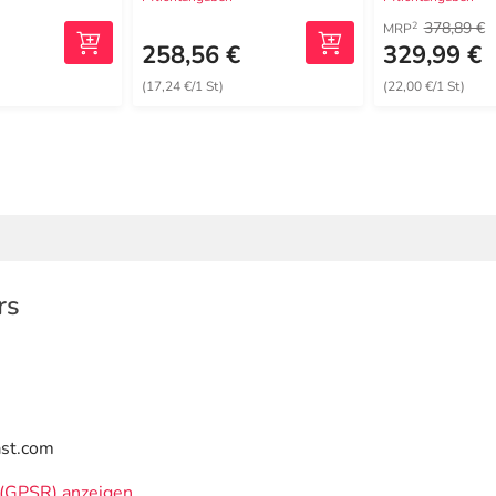
378,89 €
2
MRP
258,56 €
329,99 €
(17,24 €/1 St)
(22,00 €/1 St)
rs
ast.com
(GPSR) anzeigen