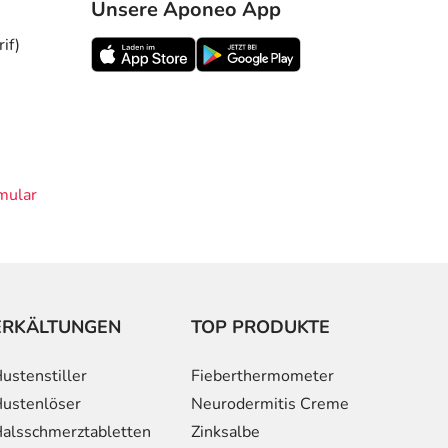
Unsere Aponeo App
if)
mular
ERKÄLTUNGEN
TOP PRODUKTE
ustenstiller
Fieberthermometer
ustenlöser
Neurodermitis Creme
alsschmerztabletten
Zinksalbe