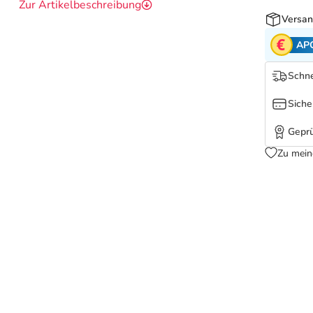
Zur Artikelbeschreibung
Versan
AP
Schne
Siche
Geprü
Zu mein