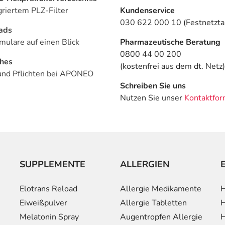
griertem PLZ-Filter
Kundenservice
030 622 000 10 (Festnetztar
ads
mulare auf einen Blick
Pharmazeutische Beratung
0800 44 00 200
ches
(kostenfrei aus dem dt. Netz)
und Pflichten bei APONEO
Schreiben Sie uns
Nutzen Sie unser
Kontaktfor
SUPPLEMENTE
ALLERGIEN
Elotrans Reload
Allergie Medikamente
H
Eiweißpulver
Allergie Tabletten
H
Melatonin Spray
Augentropfen Allergie
H