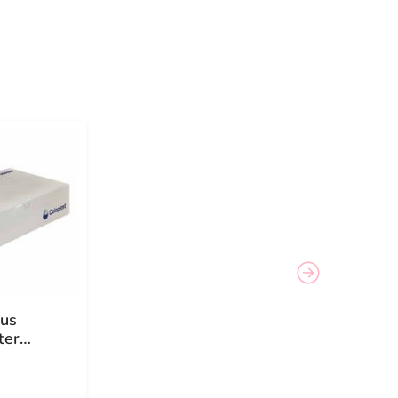
lus
ter