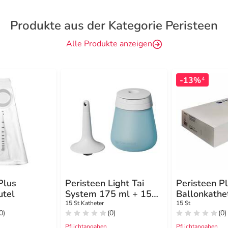
Produkte aus der Kategorie Peristeen
Alle Produkte anzeigen
-13%
4
Plus
Peristeen Light Tai
Peristeen P
tel
System 175 ml + 15
Ballonkathe
Konuskatheter
Standard
15 St Katheter
15 St
0)
(0)
(0)
Pflichtangaben
Pflichtangaben