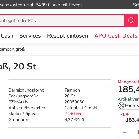
sandkostenfrei ab 34.99 € oder mit Rezept
Sc
 Cash
Services
Rezept einlösen
APO Cash Deals
ltampon groß
ß, 20 St
Mengenrab
185,
Darreichungsform:
Tampon
Packungsgröße:
20 St
Artikel ve
PZN/Art.Nr.:
20059030
Mehr k
Anbieter/Hersteller:
Coloplast GmbH
Marke/Präparat:
Peristeen
-1%
Grundpreis:
9,27 €/1 St
183,4