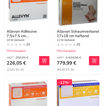
Allevyn Adhesive
Allevyn Schaumverband
7,5x7,5 cm
17x18 cm haftend
hydrozell.Verband
10 St Verband
12 St Verband
(0)
(0)
Pflichtangaben
Pflichtangaben
250,05 €
1.434,58 €
2
2
MRP
MRP
226,05 €
779,99 €
(22,61 €/1 St)
(65,00 €/1 St)
-12%
4