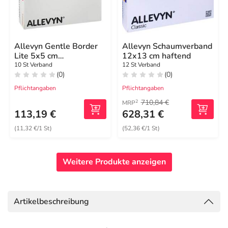
Allevyn Gentle Border
Allevyn Schaumverband
Lite 5x5 cm
12x13 cm haftend
Schaumverband
10 St Verband
12 St Verband
(0)
(0)
Pflichtangaben
Pflichtangaben
710,84 €
2
MRP
113,19 €
628,31 €
(11,32 €/1 St)
(52,36 €/1 St)
Weitere Produkte anzeigen
Artikelbeschreibung