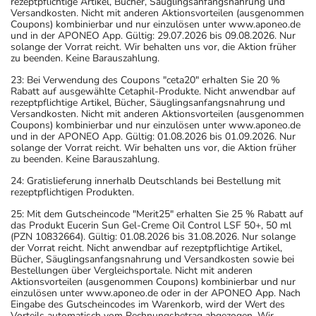
rezeptpflichtige Artikel, Bücher, Säuglingsanfangsnahrung und
Versandkosten. Nicht mit anderen Aktionsvorteilen (ausgenommen
Coupons) kombinierbar und nur einzulösen unter www.aponeo.de
und in der APONEO App. Gültig: 29.07.2026 bis 09.08.2026. Nur
solange der Vorrat reicht. Wir behalten uns vor, die Aktion früher
zu beenden. Keine Barauszahlung.
23: Bei Verwendung des Coupons "ceta20" erhalten Sie 20 %
Rabatt auf ausgewählte Cetaphil-Produkte. Nicht anwendbar auf
rezeptpflichtige Artikel, Bücher, Säuglingsanfangsnahrung und
Versandkosten. Nicht mit anderen Aktionsvorteilen (ausgenommen
Coupons) kombinierbar und nur einzulösen unter www.aponeo.de
und in der APONEO App. Gültig: 01.08.2026 bis 01.09.2026. Nur
solange der Vorrat reicht. Wir behalten uns vor, die Aktion früher
zu beenden. Keine Barauszahlung.
24: Gratislieferung innerhalb Deutschlands bei Bestellung mit
rezeptpflichtigen Produkten.
25: Mit dem Gutscheincode "Merit25" erhalten Sie 25 % Rabatt auf
das Produkt Eucerin Sun Gel-Creme Oil Control LSF 50+, 50 ml
(PZN 10832664). Gültig: 01.08.2026 bis 31.08.2026. Nur solange
der Vorrat reicht. Nicht anwendbar auf rezeptpflichtige Artikel,
Bücher, Säuglingsanfangsnahrung und Versandkosten sowie bei
Bestellungen über Vergleichsportale. Nicht mit anderen
Aktionsvorteilen (ausgenommen Coupons) kombinierbar und nur
einzulösen unter www.aponeo.de oder in der APONEO App. Nach
Eingabe des Gutscheincodes im Warenkorb, wird der Wert des
Vorteils automatisch vom Rechnungsbetrag abgezogen. Wir