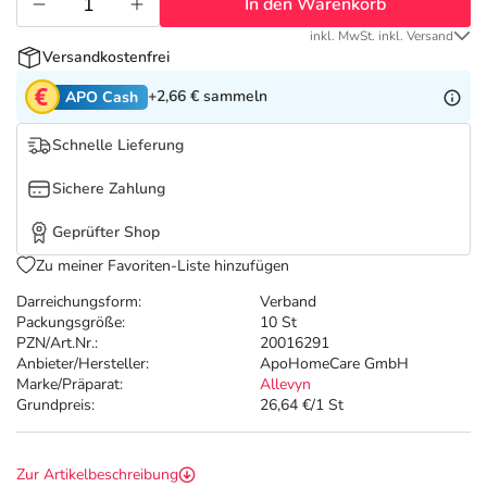
Refluthin, Lasea & Carmenthin Deals
Sport & Fitness
Täglich gut versorgt
In den Warenkorb
inkl. MwSt. inkl. Versand
Versandkostenfrei
Salus Deals
Tierapotheke
+2,66 €
sammeln
APO Cash
Vitamine & Mineralstoffe
Schnelle Lieferung
Sichere Zahlung
Marken
Geprüfter Shop
Zu meiner Favoriten-Liste hinzufügen
Darreichungsform:
Verband
Packungsgröße:
10 St
PZN/Art.Nr.:
20016291
Anbieter/Hersteller:
ApoHomeCare GmbH
Marke/Präparat:
Allevyn
Grundpreis:
26,64 €/1 St
Zur Artikelbeschreibung