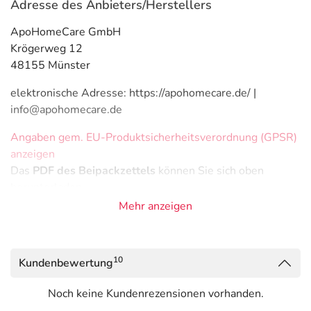
Adresse des Anbieters/Herstellers
ApoHomeCare GmbH
Krögerweg 12
48155 Münster
elektronische Adresse: https://apohomecare.de/ |
info@apohomecare.de
Angaben gem. EU-Produktsicherheitsverordnung (GPSR)
anzeigen
Das
PDF des Beipackzettels
können Sie sich oben
herunterladen.
Mehr anzeigen
10
Kundenbewertung
Noch keine Kundenrezensionen vorhanden.