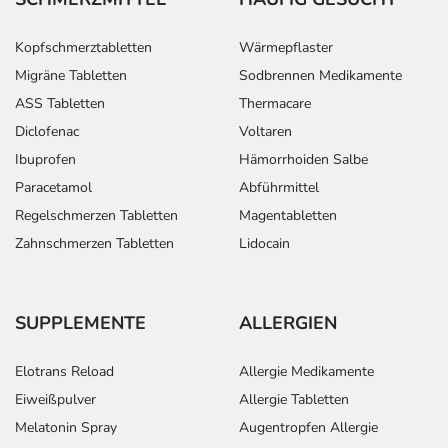
Kopfschmerztabletten
Wärmepflaster
Migräne Tabletten
Sodbrennen Medikamente
ASS Tabletten
Thermacare
Diclofenac
Voltaren
Ibuprofen
Hämorrhoiden Salbe
Paracetamol
Abführmittel
Regelschmerzen Tabletten
Magentabletten
Zahnschmerzen Tabletten
Lidocain
SUPPLEMENTE
ALLERGIEN
Elotrans Reload
Allergie Medikamente
Eiweißpulver
Allergie Tabletten
Melatonin Spray
Augentropfen Allergie