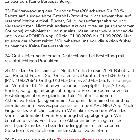
zu beenden. Keine Barauszahlung.
23: Bei Verwendung des Coupons "ceta20" erhalten Sie 20 %
Rabatt auf ausgewählte Cetaphil-Produkte. Nicht anwendbar auf
rezeptpflichtige Artikel, Bücher, Säuglingsanfangsnahrung und
Versandkosten. Nicht mit anderen Aktionsvorteilen (ausgenommen
Coupons) kombinierbar und nur einzulösen unter www.aponeo.de
und in der APONEO App. Gültig: 01.08.2026 bis 01.09.2026. Nur
solange der Vorrat reicht. Wir behalten uns vor, die Aktion früher
zu beenden. Keine Barauszahlung.
24: Gratislieferung innerhalb Deutschlands bei Bestellung mit
rezeptpflichtigen Produkten.
25: Mit dem Gutscheincode "Merit25" erhalten Sie 25 % Rabatt auf
das Produkt Eucerin Sun Gel-Creme Oil Control LSF 50+, 50 ml
(PZN 10832664). Gültig: 01.08.2026 bis 31.08.2026. Nur solange
der Vorrat reicht. Nicht anwendbar auf rezeptpflichtige Artikel,
Bücher, Säuglingsanfangsnahrung und Versandkosten sowie bei
Bestellungen über Vergleichsportale. Nicht mit anderen
Aktionsvorteilen (ausgenommen Coupons) kombinierbar und nur
einzulösen unter www.aponeo.de oder in der APONEO App. Nach
Eingabe des Gutscheincodes im Warenkorb, wird der Wert des
Vorteils automatisch vom Rechnungsbetrag abgezogen. Wir
behalten uns das Recht vor, die Aktionen bei Vorliegen eines
wichtigen Grundes zu beenden oder ggf. mit einem anderen
Gutschein bzw. durch eine andere Aktion zu ersetzen.