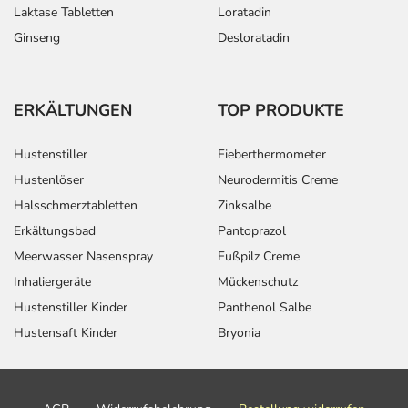
Laktase Tabletten
Loratadin
Ginseng
Desloratadin
ERKÄLTUNGEN
TOP PRODUKTE
Hustenstiller
Fieberthermometer
Hustenlöser
Neurodermitis Creme
Halsschmerztabletten
Zinksalbe
Erkältungsbad
Pantoprazol
Meerwasser Nasenspray
Fußpilz Creme
Inhaliergeräte
Mückenschutz
Hustenstiller Kinder
Panthenol Salbe
Hustensaft Kinder
Bryonia