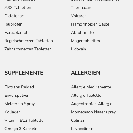
ASS Tabletten
Thermacare
Diclofenac
Voltaren
Ibuprofen
Hämorrhoiden Salbe
Paracetamol
Abführmittel
Regelschmerzen Tabletten
Magentabletten
Zahnschmerzen Tabletten
Lidocain
SUPPLEMENTE
ALLERGIEN
Elotrans Reload
Allergie Medikamente
Eiweißpulver
Allergie Tabletten
Melatonin Spray
Augentropfen Allergie
Kollagen
Mometason Nasenspray
Vitamin B12 Tabletten
Cetirizin
Omega 3 Kapseln
Levocetirizin