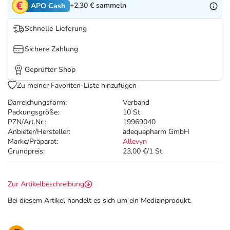
Refluthin, Lasea & Carmenthin Deals
Sport & Fitness
Täglich gut versorgt
+2,30 €
sammeln
APO Cash
Schnelle Lieferung
Salus Deals
Tierapotheke
Sichere Zahlung
Vitamine & Mineralstoffe
Geprüfter Shop
Zu meiner Favoriten-Liste hinzufügen
Marken
Darreichungsform:
Verband
Packungsgröße:
10 St
PZN/Art.Nr.:
19969040
Anbieter/Hersteller:
adequapharm GmbH
Marke/Präparat:
Allevyn
Grundpreis:
23,00 €/1 St
Zur Artikelbeschreibung
Bei diesem Artikel handelt es sich um ein Medizinprodukt.