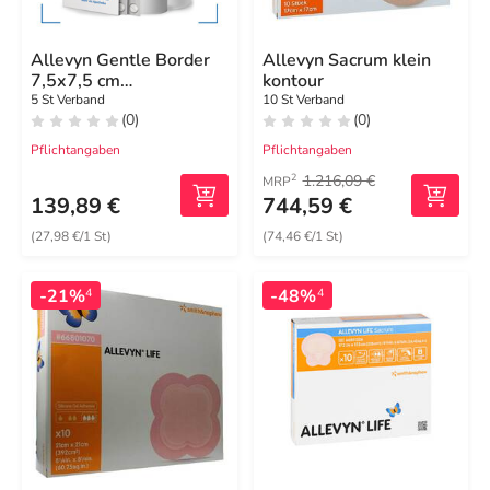
Allevyn Gentle Border
Allevyn Sacrum klein
7,5x7,5 cm
kontour
Schaumverband
5 St Verband
10 St Verband
(0)
(0)
Pflichtangaben
Pflichtangaben
1.216,09 €
2
MRP
139,89 €
744,59 €
(27,98 €/1 St)
(74,46 €/1 St)
-21%
-48%
4
4