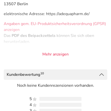
13507 Berlin
elektronische Adresse: https://adequapharm.de/
Angaben gem. EU-Produktsicherheitsverordnung (GPSR)
anzeigen
Das
PDF des Beipackzettels
können Sie sich oben
herunterladen.
Mehr anzeigen
10
Kundenbewertung
Noch keine Kundenrezensionen vorhanden.
5
4
3