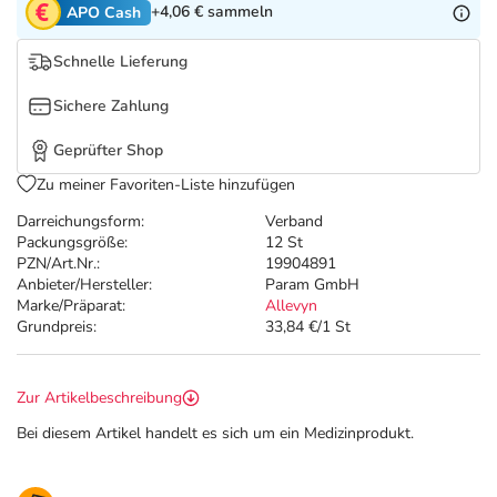
Refluthin, Lasea & Carmenthin Deals
Sport & Fitness
Täglich gut versorgt
+4,06 €
sammeln
APO Cash
Schnelle Lieferung
Salus Deals
Tierapotheke
Sichere Zahlung
Vitamine & Mineralstoffe
Geprüfter Shop
Zu meiner Favoriten-Liste hinzufügen
Marken
Darreichungsform:
Verband
Packungsgröße:
12 St
PZN/Art.Nr.:
19904891
Anbieter/Hersteller:
Param GmbH
Marke/Präparat:
Allevyn
Grundpreis:
33,84 €/1 St
Zur Artikelbeschreibung
Bei diesem Artikel handelt es sich um ein Medizinprodukt.