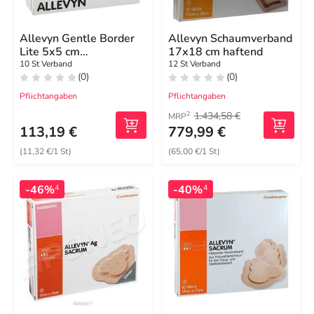
Allevyn Gentle Border
Allevyn Schaumverband
Lite 5x5 cm
17x18 cm haftend
Schaumverband
10 St Verband
12 St Verband
(0)
(0)
Pflichtangaben
Pflichtangaben
1.434,58 €
2
MRP
113,19 €
779,99 €
(11,32 €/1 St)
(65,00 €/1 St)
-46%
-40%
4
4