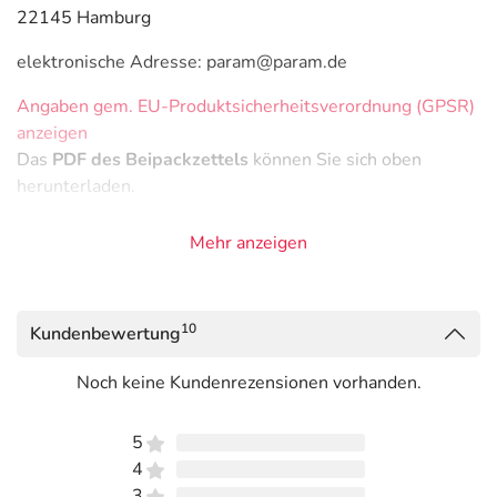
22145 Hamburg
elektronische Adresse: param@param.de
Angaben gem. EU-Produktsicherheitsverordnung (GPSR)
anzeigen
Das
PDF des Beipackzettels
können Sie sich oben
herunterladen.
Mehr anzeigen
10
Kundenbewertung
Noch keine Kundenrezensionen vorhanden.
5
4
3