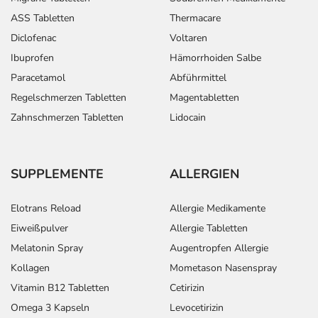
ASS Tabletten
Thermacare
Diclofenac
Voltaren
Ibuprofen
Hämorrhoiden Salbe
Paracetamol
Abführmittel
Regelschmerzen Tabletten
Magentabletten
Zahnschmerzen Tabletten
Lidocain
SUPPLEMENTE
ALLERGIEN
Elotrans Reload
Allergie Medikamente
Eiweißpulver
Allergie Tabletten
Melatonin Spray
Augentropfen Allergie
Kollagen
Mometason Nasenspray
Vitamin B12 Tabletten
Cetirizin
Omega 3 Kapseln
Levocetirizin