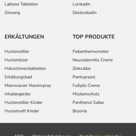
Laktase Tabletten
Loratadin
Ginseng
Desloratadin
ERKÄLTUNGEN
TOP PRODUKTE
Hustenstiller
Fieberthermometer
Hustenlöser
Neurodermitis Creme
Halsschmerztabletten
Zinksalbe
Erkältungsbad
Pantoprazol
Meerwasser Nasenspray
Fußpilz Creme
Inhaliergeräte
Mückenschutz
Hustenstiller Kinder
Panthenol Salbe
Hustensaft Kinder
Bryonia