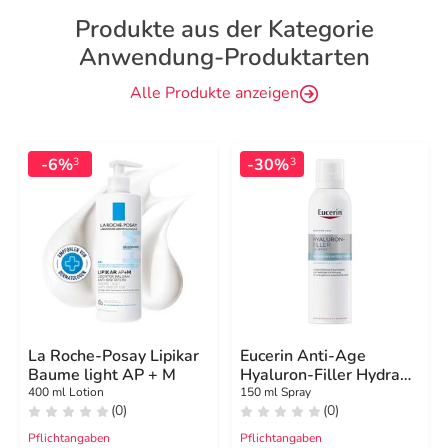
Produkte aus der Kategorie
Anwendung-Produktarten
Alle Produkte anzeigen
-6%
-30%
3
3
La Roche-Posay Lipikar
Eucerin Anti-Age
Baume light AP + M
Hyaluron-Filler Hydra
Spray
400 ml Lotion
150 ml Spray
(0)
(0)
Pflichtangaben
Pflichtangaben