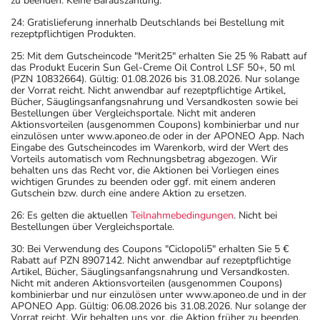
zu beenden. Keine Barauszahlung.
24: Gratislieferung innerhalb Deutschlands bei Bestellung mit
rezeptpflichtigen Produkten.
25: Mit dem Gutscheincode "Merit25" erhalten Sie 25 % Rabatt auf
das Produkt Eucerin Sun Gel-Creme Oil Control LSF 50+, 50 ml
(PZN 10832664). Gültig: 01.08.2026 bis 31.08.2026. Nur solange
der Vorrat reicht. Nicht anwendbar auf rezeptpflichtige Artikel,
Bücher, Säuglingsanfangsnahrung und Versandkosten sowie bei
Bestellungen über Vergleichsportale. Nicht mit anderen
Aktionsvorteilen (ausgenommen Coupons) kombinierbar und nur
einzulösen unter www.aponeo.de oder in der APONEO App. Nach
Eingabe des Gutscheincodes im Warenkorb, wird der Wert des
Vorteils automatisch vom Rechnungsbetrag abgezogen. Wir
behalten uns das Recht vor, die Aktionen bei Vorliegen eines
wichtigen Grundes zu beenden oder ggf. mit einem anderen
Gutschein bzw. durch eine andere Aktion zu ersetzen.
26: Es gelten die aktuellen
Teilnahmebedingungen
. Nicht bei
Bestellungen über Vergleichsportale.
30: Bei Verwendung des Coupons "Ciclopoli5" erhalten Sie 5 €
Rabatt auf PZN 8907142. Nicht anwendbar auf rezeptpflichtige
Artikel, Bücher, Säuglingsanfangsnahrung und Versandkosten.
Nicht mit anderen Aktionsvorteilen (ausgenommen Coupons)
kombinierbar und nur einzulösen unter www.aponeo.de und in der
APONEO App. Gültig: 06.08.2026 bis 31.08.2026. Nur solange der
Vorrat reicht. Wir behalten uns vor, die Aktion früher zu beenden.