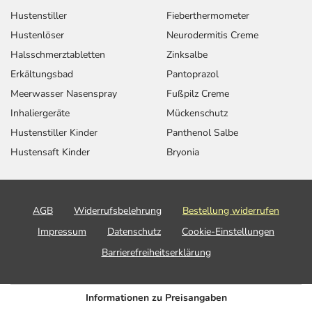
Hustenstiller
Fieberthermometer
Hustenlöser
Neurodermitis Creme
Halsschmerztabletten
Zinksalbe
Erkältungsbad
Pantoprazol
Meerwasser Nasenspray
Fußpilz Creme
Inhaliergeräte
Mückenschutz
Hustenstiller Kinder
Panthenol Salbe
Hustensaft Kinder
Bryonia
AGB
Widerrufsbelehrung
Bestellung widerrufen
Impressum
Datenschutz
Cookie-Einstellungen
Barrierefreiheitserklärung
Informationen zu Preisangaben