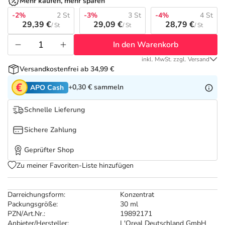
Refluthin, Lasea & Carmenthin Deals
Sport & Fitness
Täglich gut versorgt
Mehr kaufen, mehr sparen
-2%
2 St
-3%
3 St
-4%
4 St
29,39 €
29,09 €
28,79 €
/ St
/ St
/ St
Salus Deals
Tierapotheke
In den Warenkorb
Vitamine & Mineralstoffe
inkl. MwSt. zzgl. Versand
Versandkostenfrei ab 34,99 €
+0,30 €
sammeln
APO Cash
Marken
Schnelle Lieferung
Sichere Zahlung
Geprüfter Shop
Zu meiner Favoriten-Liste hinzufügen
Darreichungsform:
Konzentrat
Packungsgröße:
30 ml
PZN/Art.Nr.:
19892171
Anbieter/Hersteller:
L'Oreal Deutschland GmbH