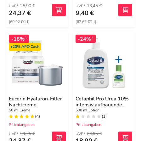
25,90 €
13,45 €
1
1
UVP
UVP
24,37 €
9,40 €
(60,92 €/1 l)
(62,67 €/1 l)
-18%
-24%
3
3
+20%
APO Cash
Eucerin Hyaluron-Filler
Cetaphil Pro Urea 10%
Nachtcreme
intensiv aufbauende
Feuchtigkeitslotion
50 ml Creme
500 ml Lotion
(4)
(1)
Pflichtangaben
Pflichtangaben
29,75 €
24,95 €
1
1
UVP
UVP
24,37 €
18,90 €