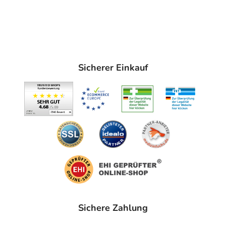
Bei Kontakt mit den Augen diese sofort gründlich
ausspülen.
Inhaltsstoffe
Sicherer Einkauf
AQUA / WATER / EAU • DIPROPYLENE GLYCOL •
GLYCERIN • BETAINE • PROPANEDIOL • PENTYLENE
GLYCOL • PEG-8 • POLYSORBATE 20 •
PEG/PPG/POLYBUTYLENE GLYCOL-8/5/3 GLYCERIN •
SODIUM HYALURONATE • AMMONIUM
POLYACRYLOYLDIMETHYL TAURATE •
HYDROXYACETOPHENONE • CAPRYLYL GLYCOL •
CITRIC ACID • ACETYL DIPEPTIDE-1 CETYL ESTER
(F.I.L. B243110/2).
Adresse des Anbieters/Herstellers
L'Oreal Deutschland GmbH
Sichere Zahlung
Johannstrasse 1