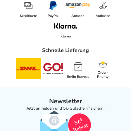
40476 Düsseldorf
elektronische Adresse: www.larocheposay.de |
Kreditkarte
PayPal
Amazon
Vorkasse
info@larocheposay.de
Angaben gem. EU-Produktsicherheitsverordnung (GPSR)
Klarna
anzeigen
Schnelle Lieferung
Order-
Berlin Express
Priority
Newsletter
5
Jetzt anmelden und 5€-Gutschein
sichern!
5
5€
Rabatt