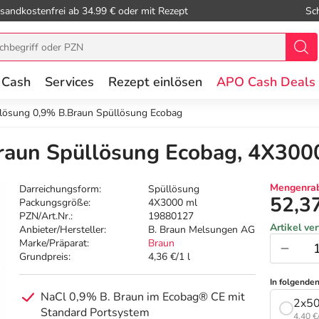
sandkostenfrei ab 34.99 € oder mit Rezept
Sc
 Cash
Services
Rezept einlösen
APO Cash Deals
lösung 0,9% B.Braun Spüllösung Ecobag
raun Spüllösung Ecobag, 4X300
Mengenrab
Darreichungsform:
Spüllösung
52,3
Packungsgröße:
4X3000 ml
PZN/Art.Nr.:
19880127
Artikel ve
Anbieter/Hersteller:
B. Braun Melsungen AG
Marke/Präparat:
Braun
Grundpreis:
4,36 €/1 l
In folgende
NaCl 0,9% B. Braun im Ecobag® CE mit
2x5
Standard Portsystem
4,40 €/