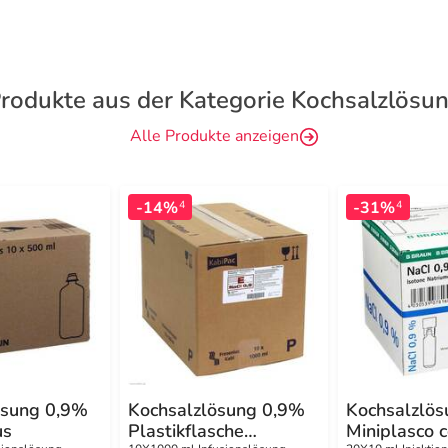
rodukte aus der Kategorie Kochsalzlösu
Alle Produkte anzeigen
-14%
-31%
4
4
ösung 0,9%
Kochsalzlösung 0,9%
Kochsalzlö
us
Plastikflasche
Miniplasco 