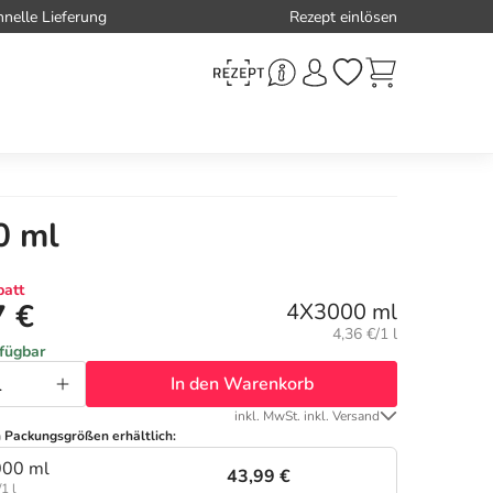
hnelle Lieferung
Rezept einlösen
0 ml
att
7 €
4X3000 ml
Grundpreis:
4,36 €/1 l
rfügbar
In den Warenkorb
inkl. MwSt. inkl. Versand
n Packungsgrößen erhältlich:
000 ml
43,99 €
1 l