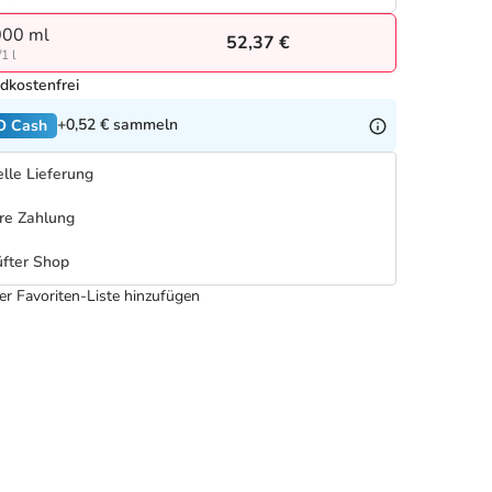
000 ml
52,37 €
1 l
dkostenfrei
+0,52 €
sammeln
O Cash
lle Lieferung
re Zahlung
fter Shop
er Favoriten-Liste hinzufügen