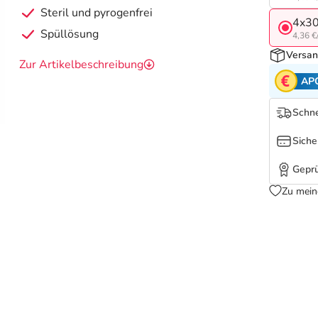
Steril und pyrogenfrei
4x3
Spüllösung
4,36 €/
Versan
Zur Artikelbeschreibung
AP
Schne
Siche
Geprü
Zu mein