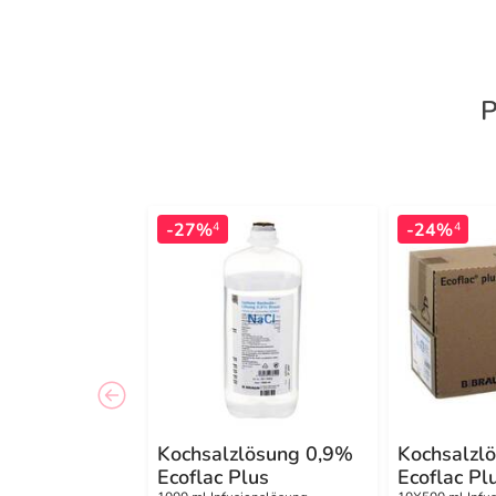
P
-27%
-24%
4
4
Kochsalzlösung 0,9%
Kochsalzl
Ecoflac Plus
Ecoflac Pl