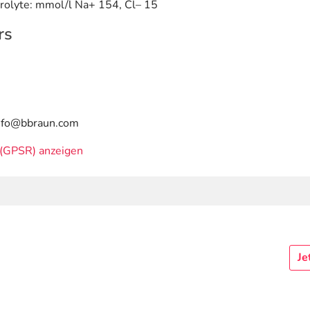
ktrolyte: mmol/l Na+ 154, Cl– 15
rs
info@bbraun.com
(GPSR) anzeigen
Je