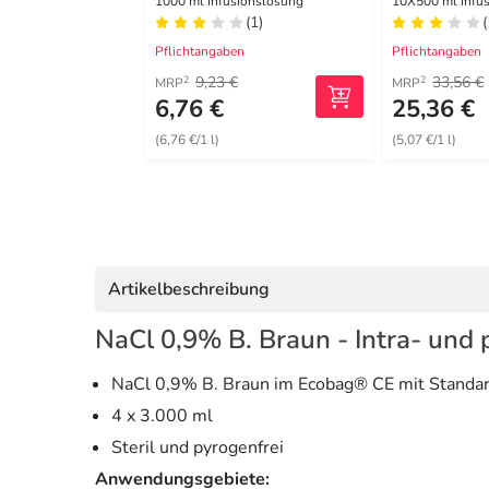
1000 ml Infusionslösung
10X500 ml Infu
(1)
(
Pflichtangaben
Pflichtangaben
9,23 €
33,56 €
2
2
MRP
MRP
6,76 €
25,36 €
(6,76 €/1 l)
(5,07 €/1 l)
Artikelbeschreibung
NaCl 0,9% B. Braun - Intra- und
NaCl 0,9% B. Braun im Ecobag® CE mit Standa
4 x 3.000 ml
Steril und pyrogenfrei
Anwendungsgebiete: