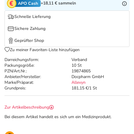
Refluthin, Lasea & Carmenthin Deals
Sport & Fitness
Täglich gut versorgt
+18,11 €
sammeln
APO Cash
Schnelle Lieferung
Salus Deals
Tierapotheke
Sichere Zahlung
Vitamine & Mineralstoffe
Geprüfter Shop
Zu meiner Favoriten-Liste hinzufügen
Marken
Darreichungsform:
Verband
Packungsgröße:
10 St
PZN/Art.Nr.:
19874865
Anbieter/Hersteller:
Docpharm GmbH
Marke/Präparat:
Allevyn
Grundpreis:
181,15 €/1 St
Zur Artikelbeschreibung
Bei diesem Artikel handelt es sich um ein Medizinprodukt.