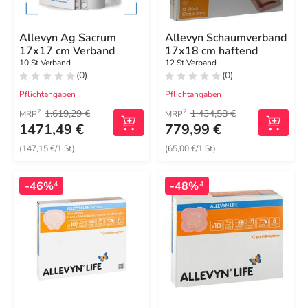
Allevyn Ag Sacrum
Allevyn Schaumverband
17x17 cm Verband
17x18 cm haftend
10 St Verband
12 St Verband
(0)
(0)
Pflichtangaben
Pflichtangaben
1.619,29 €
1.434,58 €
2
2
MRP
MRP
1471,49 €
779,99 €
(147,15 €/1 St)
(65,00 €/1 St)
-46%
-48%
4
4