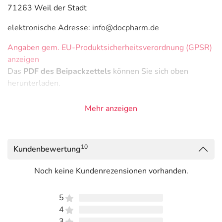
71263 Weil der Stadt
elektronische Adresse: info@docpharm.de
Angaben gem. EU-Produktsicherheitsverordnung (GPSR)
anzeigen
Das
PDF des Beipackzettels
können Sie sich oben
herunterladen.
Mehr anzeigen
10
Kundenbewertung
Noch keine Kundenrezensionen vorhanden.
5
4
3