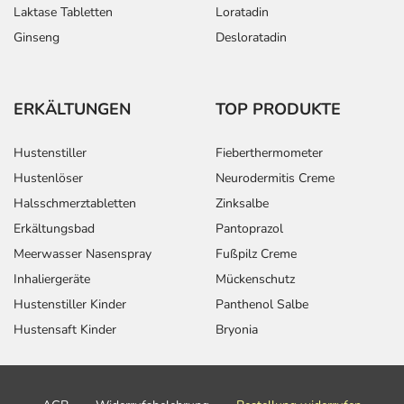
Laktase Tabletten
Loratadin
Ginseng
Desloratadin
ERKÄLTUNGEN
TOP PRODUKTE
Hustenstiller
Fieberthermometer
Hustenlöser
Neurodermitis Creme
Halsschmerztabletten
Zinksalbe
Erkältungsbad
Pantoprazol
Meerwasser Nasenspray
Fußpilz Creme
Inhaliergeräte
Mückenschutz
Hustenstiller Kinder
Panthenol Salbe
Hustensaft Kinder
Bryonia