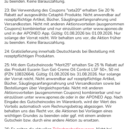
zu beenden. Keine Barauszahlung.
23: Bei Verwendung des Coupons "ceta20" erhalten Sie 20 %
Rabatt auf ausgewählte Cetaphil-Produkte. Nicht anwendbar auf
rezeptpflichtige Artikel, Bücher, Säuglingsanfangsnahrung und
Versandkosten. Nicht mit anderen Aktionsvorteilen (ausgenommen
Coupons) kombinierbar und nur einzulösen unter www.aponeo.de
und in der APONEO App. Gültig: 01.08.2026 bis 01.09.2026. Nur
solange der Vorrat reicht. Wir behalten uns vor, die Aktion früher
zu beenden. Keine Barauszahlung.
24: Gratislieferung innerhalb Deutschlands bei Bestellung mit
rezeptpflichtigen Produkten.
25: Mit dem Gutscheincode "Merit25" erhalten Sie 25 % Rabatt auf
das Produkt Eucerin Sun Gel-Creme Oil Control LSF 50+, 50 ml
(PZN 10832664). Gültig: 01.08.2026 bis 31.08.2026. Nur solange
der Vorrat reicht. Nicht anwendbar auf rezeptpflichtige Artikel,
Bücher, Säuglingsanfangsnahrung und Versandkosten sowie bei
Bestellungen über Vergleichsportale. Nicht mit anderen
Aktionsvorteilen (ausgenommen Coupons) kombinierbar und nur
einzulösen unter www.aponeo.de oder in der APONEO App. Nach
Eingabe des Gutscheincodes im Warenkorb, wird der Wert des
Vorteils automatisch vom Rechnungsbetrag abgezogen. Wir
behalten uns das Recht vor, die Aktionen bei Vorliegen eines
wichtigen Grundes zu beenden oder ggf. mit einem anderen
Gutschein bzw. durch eine andere Aktion zu ersetzen.