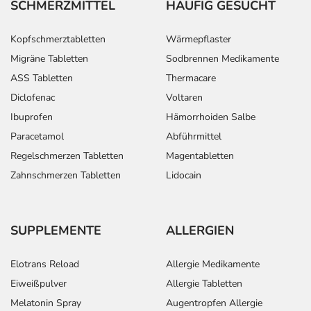
SCHMERZMITTEL
HÄUFIG GESUCHT
Kopfschmerztabletten
Wärmepflaster
Migräne Tabletten
Sodbrennen Medikamente
ASS Tabletten
Thermacare
Diclofenac
Voltaren
Ibuprofen
Hämorrhoiden Salbe
Paracetamol
Abführmittel
Regelschmerzen Tabletten
Magentabletten
Zahnschmerzen Tabletten
Lidocain
SUPPLEMENTE
ALLERGIEN
Elotrans Reload
Allergie Medikamente
Eiweißpulver
Allergie Tabletten
Melatonin Spray
Augentropfen Allergie