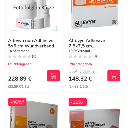
Allevyn non Adhesive
Allevyn Adhesive
5x5 cm Wundverband
7,5x7,5 cm
hydrozell.Verband
10 St Verband
10 St Verband
(0)
(0)
Pflichtangaben
Pflichtangaben
250,05 €
2
MRP
228,89 €
148,32 €
(22,89 €/1 St)
(14,83 €/1 St)
-46%
-11%
4
4