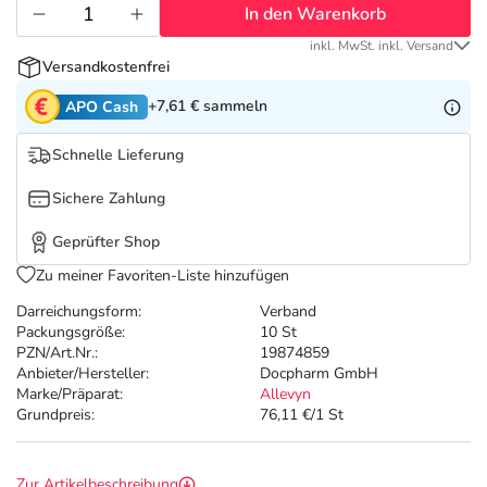
Refluthin, Lasea & Carmenthin Deals
Sport & Fitness
Täglich gut versorgt
In den Warenkorb
inkl. MwSt. inkl. Versand
Salus Deals
Tierapotheke
Versandkostenfrei
+7,61 €
sammeln
APO Cash
Vitamine & Mineralstoffe
Schnelle Lieferung
Marken
Sichere Zahlung
Geprüfter Shop
Zu meiner Favoriten-Liste hinzufügen
Darreichungsform:
Verband
Packungsgröße:
10 St
PZN/Art.Nr.:
19874859
Anbieter/Hersteller:
Docpharm GmbH
Marke/Präparat:
Allevyn
Grundpreis:
76,11 €/1 St
Zur Artikelbeschreibung