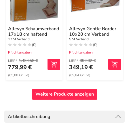
Allevyn Schaumverband
Allevyn Gentle Border
17x18 cm haftend
10x20 cm Verband
12 St Verband
5 St Verband
(0)
(0)
Pflichtangaben
Pflichtangaben
1.434,58 €
392,02 €
2
2
MRP
MRP
779,99 €
349,19 €
(65,00 €/1 St)
(69,84 €/1 St)
Weitere Produkte anzeigen
Artikelbeschreibung