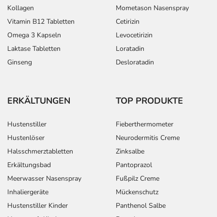
Kollagen
Mometason Nasenspray
Vitamin B12 Tabletten
Cetirizin
Omega 3 Kapseln
Levocetirizin
Laktase Tabletten
Loratadin
Ginseng
Desloratadin
ERKÄLTUNGEN
TOP PRODUKTE
Hustenstiller
Fieberthermometer
Hustenlöser
Neurodermitis Creme
Halsschmerztabletten
Zinksalbe
Erkältungsbad
Pantoprazol
Meerwasser Nasenspray
Fußpilz Creme
Inhaliergeräte
Mückenschutz
Hustenstiller Kinder
Panthenol Salbe