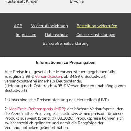
Hustensaft Kinder
Bryonia
AGB
Widerrufsbelehrung
Bestellung widerrufen
Impressum
Datenschutz
Cookie-Einstellungen
Barrierefreiheitserklärung
Informationen zu Preisangaben
Alle Preise inkl. gesetzlicher Mehrwertsteuer, gegebenenfalls
zuzüglich 3,99 €
Versandkosten
, ab 34,99 € Bestellwert
versandkostenfrei innerhalb Deutschlands.
(Lieferung nach Österreich: 4,95 € Versandkosten unabhängig vom
Bestellwert)
1: Unverbindliche Preisempfehlung des Herstellers (UVP)
2:
MediPreis-Referenzpreis (MRP)
: der höchste Verkaufspreis, den
die Arzneimittel-Preisvergleichsseite www.medipreis.de für dieses
Produkt ausweist (Stand: 07.08.2026). Produktpreise können sich
zwischenzeitlich geändert und damit die Rangfolge der
Versandapotheken geändert haben.