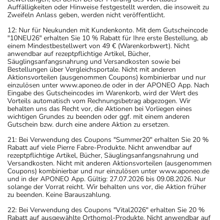
Auffälligkeiten oder Hinweise festgestellt werden, die insoweit zu
Zweifeln Anlass geben, werden nicht veröffentlicht.
12: Nur für Neukunden mit Kundenkonto. Mit dem Gutscheincode
"10NEU26" erhalten Sie 10 % Rabatt für Ihre erste Bestellung, ab
einem Mindestbestellwert von 49 € (Warenkorbwert). Nicht
anwendbar auf rezeptpflichtige Artikel, Bücher,
Säuglingsanfangsnahrung und Versandkosten sowie bei
Bestellungen über Vergleichsportale. Nicht mit anderen
Aktionsvorteilen (ausgenommen Coupons) kombinierbar und nur
einzulösen unter www.aponeo.de oder in der APONEO App. Nach
Eingabe des Gutscheincodes im Warenkorb, wird der Wert des
Vorteils automatisch vom Rechnungsbetrag abgezogen. Wir
behalten uns das Recht vor, die Aktionen bei Vorliegen eines
wichtigen Grundes zu beenden oder ggf. mit einem anderen
Gutschein bzw. durch eine andere Aktion zu ersetzen.
21: Bei Verwendung des Coupons "Summer20" erhalten Sie 20 %
Rabatt auf viele Pierre Fabre-Produkte. Nicht anwendbar auf
rezeptpflichtige Artikel, Bücher, Säuglingsanfangsnahrung und
Versandkosten. Nicht mit anderen Aktionsvorteilen (ausgenommen
Coupons) kombinierbar und nur einzulösen unter www.aponeo.de
und in der APONEO App. Gültig: 27.07.2026 bis 09.08.2026. Nur
solange der Vorrat reicht. Wir behalten uns vor, die Aktion früher
zu beenden. Keine Barauszahlung.
22: Bei Verwendung des Coupons "Vital2026" erhalten Sie 20 %
Rabatt auf ausgewählte Orthomol-Produkte. Nicht anwendbar auf