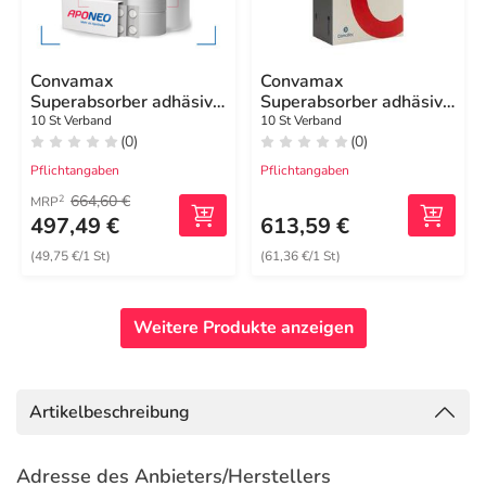
Convamax
Convamax
Superabsorber adhäsiv
Superabsorber adhäsiv
20x20 cm
20x20 cm
10 St Verband
10 St Verband
(0)
(0)
Pflichtangaben
Pflichtangaben
664,60 €
2
MRP
497,49 €
613,59 €
(49,75 €/1 St)
(61,36 €/1 St)
Weitere Produkte anzeigen
Artikelbeschreibung
Adresse des Anbieters/Herstellers