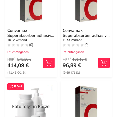
Convamax
Convamax
Superabsorber adhäsiv
Superabsorber adhäsiv
15x20 cm
10x10 cm
10 St Verband
10 St Verband
(0)
(0)
Pflichtangaben
Pflichtangaben
573,16 €
161,19 €
2
2
MRP
MRP
414,09 €
96,89 €
(41,41 €/1 St)
(9,69 €/1 St)
-25%
4