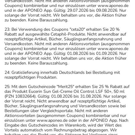
Versandkosten. Nicht mit anderen Aktionsvorteilen (ausgenommen
Coupons) kombinierbar und nur einzulösen unter www.aponeo.de
und in der APONEO App. Gültig: 29.07.2026 bis 09.08.2026. Nur
solange der Vorrat reicht. Wir behalten uns vor, die Aktion früher
zu beenden. Keine Barauszahlung.
23: Bei Verwendung des Coupons "ceta20" erhalten Sie 20 %
Rabatt auf ausgewählte Cetaphil-Produkte. Nicht anwendbar auf
rezeptpflichtige Artikel, Bücher, Säuglingsanfangsnahrung und
Versandkosten. Nicht mit anderen Aktionsvorteilen (ausgenommen
Coupons) kombinierbar und nur einzulösen unter www.aponeo.de
und in der APONEO App. Gültig: 01.08.2026 bis 01.09.2026. Nur
solange der Vorrat reicht. Wir behalten uns vor, die Aktion früher
zu beenden. Keine Barauszahlung.
24: Gratislieferung innerhalb Deutschlands bei Bestellung mit
rezeptpflichtigen Produkten.
25: Mit dem Gutscheincode "Merit25" erhalten Sie 25 % Rabatt auf
das Produkt Eucerin Sun Gel-Creme Oil Control LSF 50+, 50 ml
(PZN 10832664). Gültig: 01.08.2026 bis 31.08.2026. Nur solange
der Vorrat reicht. Nicht anwendbar auf rezeptpflichtige Artikel,
Bücher, Säuglingsanfangsnahrung und Versandkosten sowie bei
Bestellungen über Vergleichsportale. Nicht mit anderen
Aktionsvorteilen (ausgenommen Coupons) kombinierbar und nur
einzulösen unter www.aponeo.de oder in der APONEO App. Nach
Eingabe des Gutscheincodes im Warenkorb, wird der Wert des
Vorteils automatisch vom Rechnungsbetrag abgezogen. Wir
behalten uns das Recht vor, die Aktionen bei Vorliegen eines