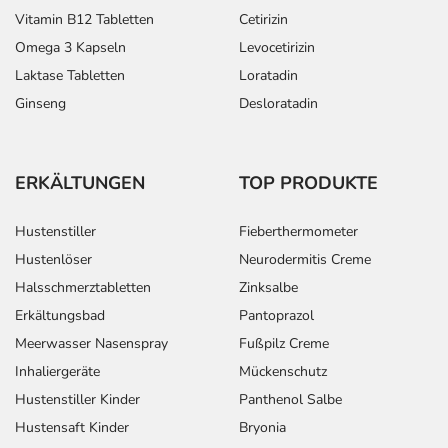
Vitamin B12 Tabletten
Cetirizin
Omega 3 Kapseln
Levocetirizin
Laktase Tabletten
Loratadin
Ginseng
Desloratadin
ERKÄLTUNGEN
TOP PRODUKTE
Hustenstiller
Fieberthermometer
Hustenlöser
Neurodermitis Creme
Halsschmerztabletten
Zinksalbe
Erkältungsbad
Pantoprazol
Meerwasser Nasenspray
Fußpilz Creme
Inhaliergeräte
Mückenschutz
Hustenstiller Kinder
Panthenol Salbe
Hustensaft Kinder
Bryonia