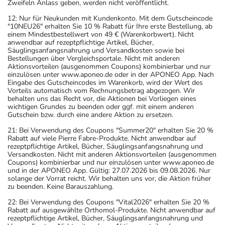
Zweifeln Anlass geben, werden nicht veröffentlicht.
12: Nur für Neukunden mit Kundenkonto. Mit dem Gutscheincode
"10NEU26" erhalten Sie 10 % Rabatt für Ihre erste Bestellung, ab
einem Mindestbestellwert von 49 € (Warenkorbwert). Nicht
anwendbar auf rezeptpflichtige Artikel, Bücher,
Säuglingsanfangsnahrung und Versandkosten sowie bei
Bestellungen über Vergleichsportale. Nicht mit anderen
Aktionsvorteilen (ausgenommen Coupons) kombinierbar und nur
einzulösen unter www.aponeo.de oder in der APONEO App. Nach
Eingabe des Gutscheincodes im Warenkorb, wird der Wert des
Vorteils automatisch vom Rechnungsbetrag abgezogen. Wir
behalten uns das Recht vor, die Aktionen bei Vorliegen eines
wichtigen Grundes zu beenden oder ggf. mit einem anderen
Gutschein bzw. durch eine andere Aktion zu ersetzen.
21: Bei Verwendung des Coupons "Summer20" erhalten Sie 20 %
Rabatt auf viele Pierre Fabre-Produkte. Nicht anwendbar auf
rezeptpflichtige Artikel, Bücher, Säuglingsanfangsnahrung und
Versandkosten. Nicht mit anderen Aktionsvorteilen (ausgenommen
Coupons) kombinierbar und nur einzulösen unter www.aponeo.de
und in der APONEO App. Gültig: 27.07.2026 bis 09.08.2026. Nur
solange der Vorrat reicht. Wir behalten uns vor, die Aktion früher
zu beenden. Keine Barauszahlung.
22: Bei Verwendung des Coupons "Vital2026" erhalten Sie 20 %
Rabatt auf ausgewählte Orthomol-Produkte. Nicht anwendbar auf
rezeptpflichtige Artikel, Bücher, Säuglingsanfangsnahrung und