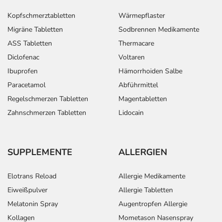
Kopfschmerztabletten
Wärmepflaster
Migräne Tabletten
Sodbrennen Medikamente
ASS Tabletten
Thermacare
Diclofenac
Voltaren
Ibuprofen
Hämorrhoiden Salbe
Paracetamol
Abführmittel
Regelschmerzen Tabletten
Magentabletten
Zahnschmerzen Tabletten
Lidocain
SUPPLEMENTE
ALLERGIEN
Elotrans Reload
Allergie Medikamente
Eiweißpulver
Allergie Tabletten
Melatonin Spray
Augentropfen Allergie
Kollagen
Mometason Nasenspray