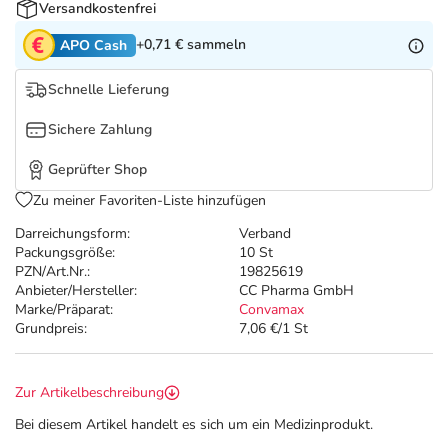
Refluthin, Lasea & Carmenthin Deals
Sport & Fitness
Täglich gut versorgt
Versandkostenfrei
+0,71 €
sammeln
APO Cash
Salus Deals
Tierapotheke
Schnelle Lieferung
Vitamine & Mineralstoffe
Sichere Zahlung
Geprüfter Shop
Marken
Zu meiner Favoriten-Liste hinzufügen
Darreichungsform:
Verband
Packungsgröße:
10 St
PZN/Art.Nr.:
19825619
Anbieter/Hersteller:
CC Pharma GmbH
Marke/Präparat:
Convamax
Grundpreis:
7,06 €/1 St
Zur Artikelbeschreibung
Bei diesem Artikel handelt es sich um ein Medizinprodukt.